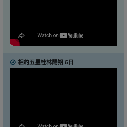
相約五星桂林陽朔 5日