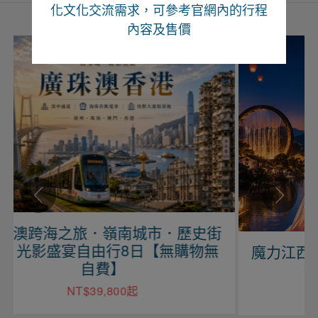
化文化交流需求，可參考官網內的行程
內容及售價
街
無
魔力江西、望仙望谷、婺源尋仙自由
行六日【上海進出】
NT$29,900起