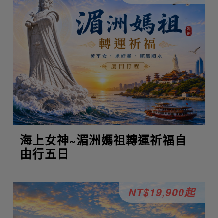
海上女神~湄洲媽祖轉運祈福自
由行五日
NT$19,900起