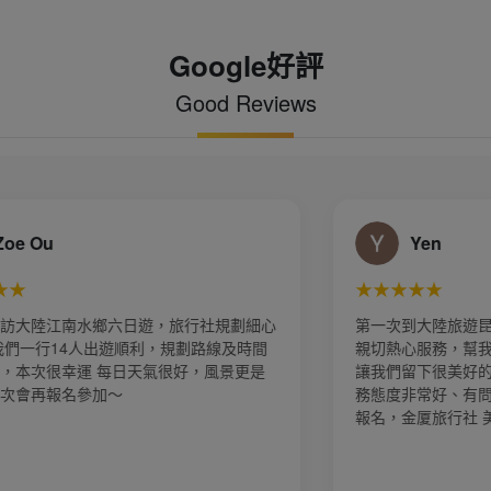
Google好評
Good Reviews
Yen
★★★★★
第一次到大陸旅遊昆大麗8天之旅，謝謝導遊白白
親切熱心服務，幫我跟先生拍了好多漂亮的照片，
讓我們留下很美好的回憶，業務 郭賢齊小帥哥服
務態度非常好、有問必答 行程確實不錯，請找他
報名，金厦旅行社 美好假期 很值的推薦👍