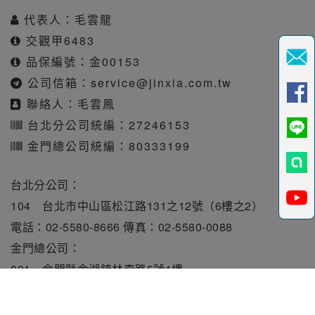
代表人：毛雲龍
交觀甲6483
品保編號：金00153
公司信箱：
service@jinxia.com.tw
聯絡人：毛雲鳳
台北分公司統編：27246153
金門總公司統編：80333199
台北分公司：
104 台北市中山區松江路131之12號（6樓之2）
電話：02-5580-8666 傳真：02-5580-0088
金門總公司：
891 金門縣金湖鎮林森路5號1樓
電話：082-331010 傳真：082-331515
旅行業責任保險保額每人250萬元。履約保證保險總額