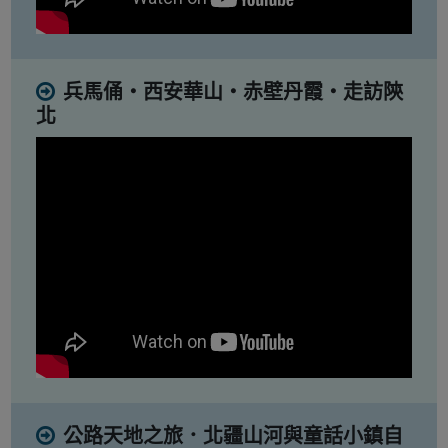
兵馬俑・西安華山・赤壁丹霞・走訪陝
北
公路天地之旅．北疆山河與童話小鎮自