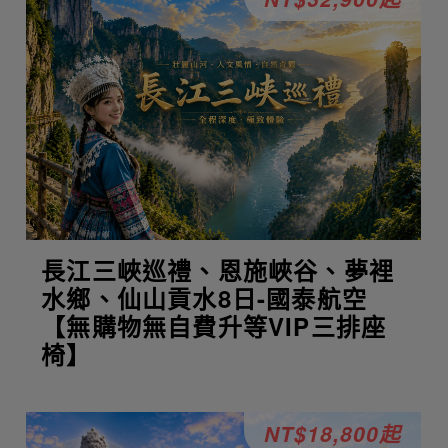
長江三峽巡禮、恩施峽谷、夢裡
水鄉、仙山貢水8日-國泰航空
【無購物無自費升等VIP三排座
椅】
NT$18,800起