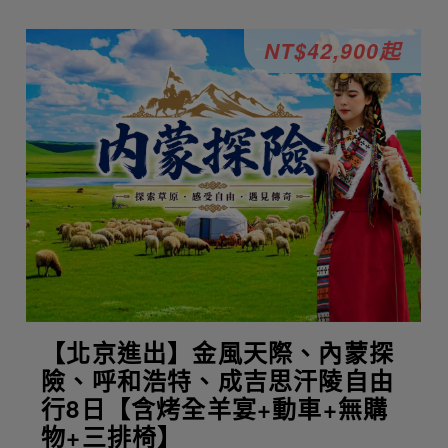
NT$42,900起
【北京進出】金風天際、內蒙探
險、呼和浩特、成吉思汗陵自由
行8日【含烤全羊宴+動車+無購
物+三排椅】