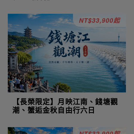
NT$33,900起
【長榮限定】月映江南、錢塘觀
潮、蟹逅金秋自由行六日
NT$32,900起