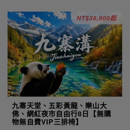
NT$38,900起
九寨天堂、五彩黃龍、樂山大
佛、網紅夜市自由行8日【無購
物無自費VIP三排椅】