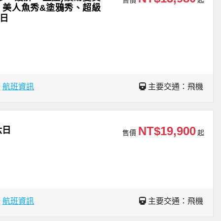
售價
起
、美人魚秀&塗鴉秀、超級
日
場
航班資訊
主要交通：飛機
NT$19,900
六日
售價
起
場
航班資訊
主要交通：飛機