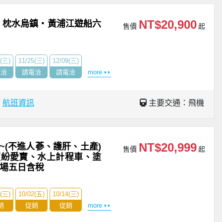
NT$20,900
・枕水烏鎮・黃浦江遊船六
售價
起
8(三)
11/25(三)
12/09(三)
電洽
請電洽
請電洽
more
場
航班資訊
主要交通：飛機
NT$20,999
~(不進人蔘、護肝、土產)
售價
起
繽紛愛寶、水上計程車、塗
市場五日含稅
0(三)
10/02(五)
10/14(三)
銷
促銷
促銷
more