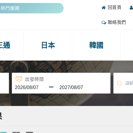
回首頁
抽好禮
攻略
聯絡我們
期熱門團期
抽好禮
三通
日本
韓國
出發時間
果