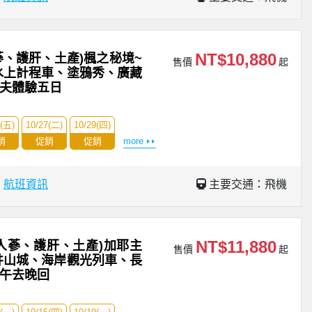
NT$10,880
蔘、護肝、土產)楓之秘境~
售價
起
水上計程車、塗鴉秀、廣藏
農夫體驗五日
3(五)
10/27(二)
10/29(四)
銷
促銷
促銷
more
場
航班資訊
主要交通：飛機
NT$11,880
人蔘、護肝、土產)加耶主
售價
起
井山城、海岸觀光列車、長
日午去晚回