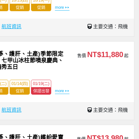
2(一)
10/15(四)
10/19(一)
銷
促銷
促銷
more
場
航班資訊
主要交通：飛機
NT$11,880
蔘、護肝、土產)季節限定
售價
起
、七甲山冰柱節噴泉慶典、
鴉秀五日
2(二)
01/14(四)
01/19(二)
銷
促銷
保證出發
more
場
航班資訊
主要交通：飛機
NT$13,980
蔘、護肝、土產)繽紛愛寶