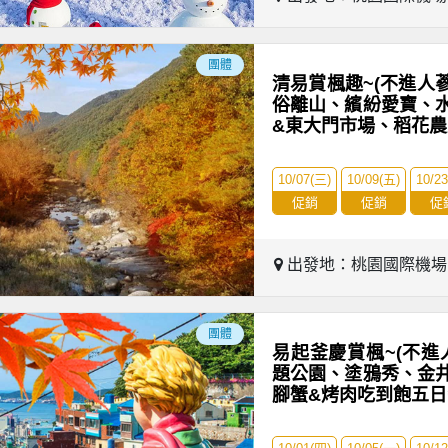
團體
清易賞楓趣~(不進人
俗離山、繽紛愛寶、
&東大門市場、稻花
10/07(三)
10/09(五)
10/2
促銷
促銷
促
出發地：桃園國際機
團體
易起釜慶賞楓~(不進
題公園、塗鴉秀、金
腳蟹&烤肉吃到飽五