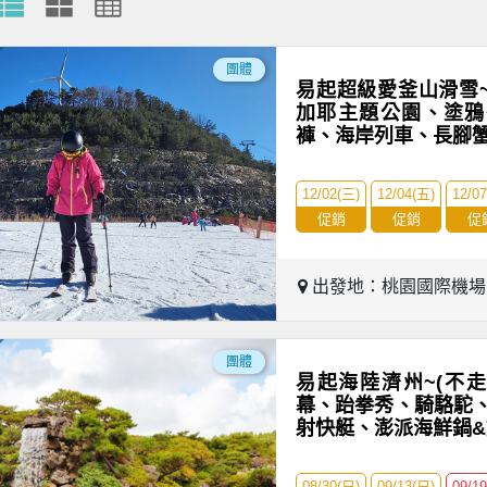
團體
易起超級愛釜山滑雪~
加耶主題公園、塗鴉
褲、海岸列車、長腳
12/02(三)
12/04(五)
12/0
促銷
促銷
促
出發地：桃園國際機
團體
易起海陸濟州~(不
幕、跆拳秀、騎駱駝
射快艇、澎派海鮮鍋
08/30(日)
09/13(日)
09/1