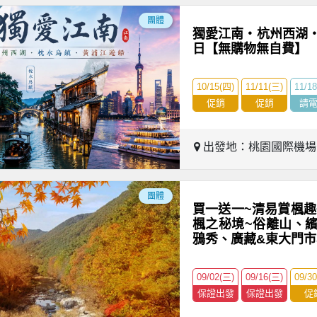
團體
獨愛江南・杭州西湖
日【無購物無自費】
10/15(四)
11/11(三)
11/1
促銷
促銷
請
出發地：桃園國際機
團體
買一送一~清易賞楓趣
楓之秘境~俗離山、
鴉秀、廣藏&東大門
09/02(三)
09/16(三)
09/3
保證出發
保證出發
促