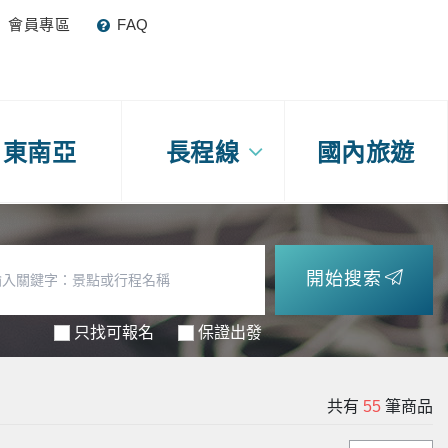
會員專區
FAQ
東南亞
長程線
國內旅遊
開始搜索
只找可報名
保證出發
共有
55
筆商品