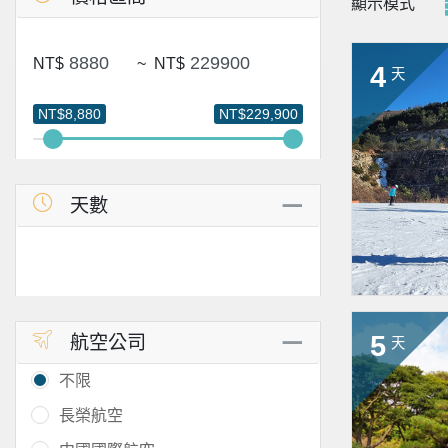
顯示模式
NT$
~
NT$
4
天
NT$8,880
NT$229,900
天數
5
航空公司
天
不限
長榮航空