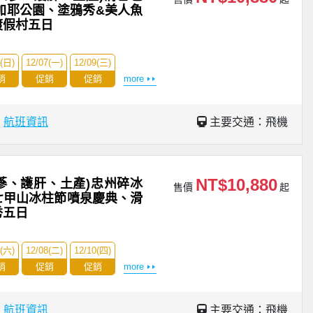
加耶公園、塗鴉秀&美人魚
渡假村五日
6(日)
12/07(一)
12/09(三)
銷
促銷
促銷
more
場
航班資訊
主要交通：飛機
NT$10,880
蔘、護肝、土產)忠州碎冰
售價
起
七甲山冰柱節噴泉慶典、滑
秀五日
5(六)
12/08(二)
12/10(四)
銷
促銷
促銷
more
場
航班資訊
主要交通：飛機