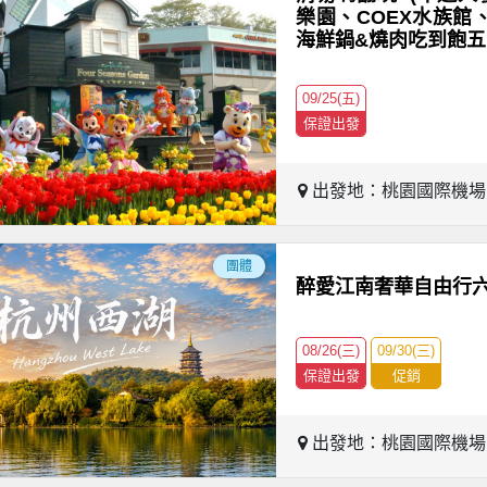
樂園、COEX水族館
海鮮鍋&燒肉吃到飽五
09/25(五)
保證出發
出發地：桃園國際機
團體
醉愛江南奢華自由行
08/26(三)
09/30(三)
保證出發
促銷
出發地：桃園國際機