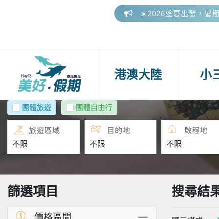
🎁 美好假期參團好評
📢 2026 下半年連假
☀️2026盛夏出發，暑
🎁 美好假期參團好評
港澳大陸
小
團體旅遊
團體自由行
旅遊區域
目的地
啟程地
篩選項目
搜尋結
價格區間