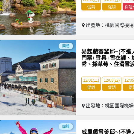
促銷
促銷
保證
出發地：桃園國際機
團體
易起戲雪釜邱~(不進
門票+雪具+雪衣褲、
秀、採草莓、住滑雪
12/01(二)
12/03(四)
12/0
促銷
促銷
促
出發地：桃園國際機
團體
威風戲雪釜邱~(不進