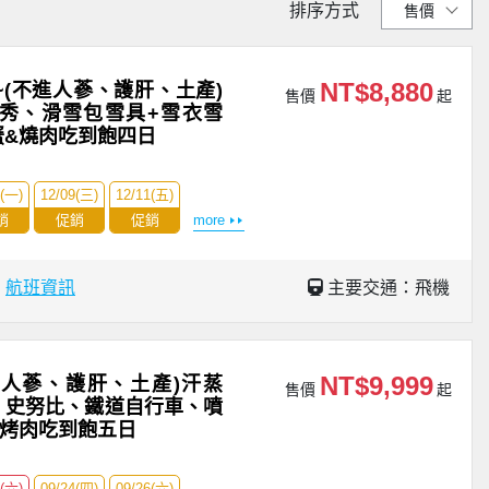
排序方式
NT$8,880
(不進人蔘、護肝、土產)
售價
起
秀、滑雪包雪具+雪衣雪
蟹&燒肉吃到飽四日
7(一)
12/09(三)
12/11(五)
銷
促銷
促銷
more
場
航班資訊
主要交通：飛機
NT$9,999
走人蔘、護肝、土產)汗蒸
售價
起
、史努比、鐵道自行車、噴
&烤肉吃到飽五日
9(六)
09/24(四)
09/26(六)