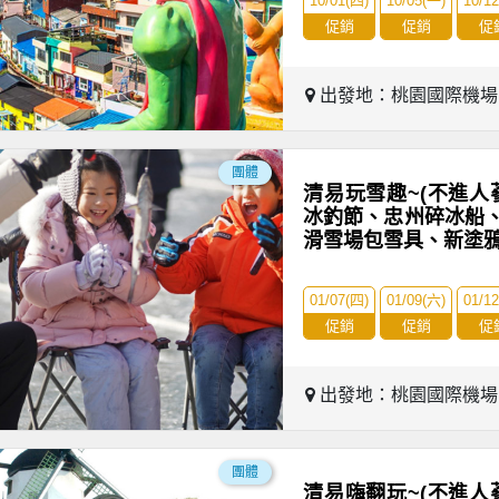
10/01(四)
10/05(一)
10/1
促銷
促銷
促
出發地：桃園國際機
團體
清易玩雪趣~(不進人
冰釣節、忠州碎冰船
滑雪場包雪具、新塗
01/07(四)
01/09(六)
01/1
促銷
促銷
促
出發地：桃園國際機
團體
清易嗨翻玩~(不進人