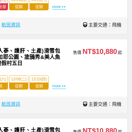
出發
促銷
促銷
more
場
航班資訊
主要交通：飛機
NT$10,880
人蔘、護肝、土產)滑雪包
售價
起
加耶公園、塗鴉秀&美人魚
渡假村五日
5(六)
12/08(二)
12/10(四)
銷
促銷
促銷
more
場
航班資訊
主要交通：飛機
NT$10,880
人蔘、護肝、土產)滑雪包
售價
起