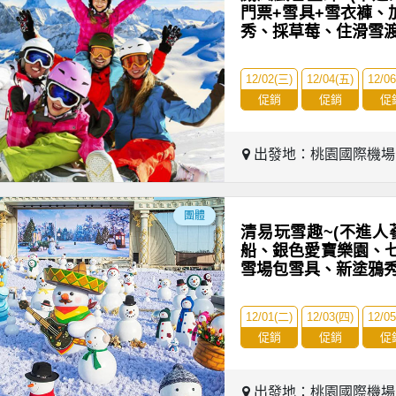
門票+雪具+雪衣褲、
秀、採草莓、住滑雪
12/02(三)
12/04(五)
12/0
促銷
促銷
促
出發地：桃園國際機
團體
清易玩雪趣~(不進人
船、銀色愛寶樂園、
雪場包雪具、新塗鴉
12/01(二)
12/03(四)
12/0
促銷
促銷
促
出發地：桃園國際機