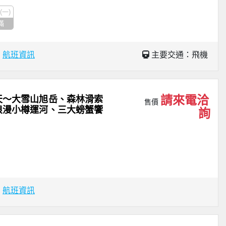
1(一)
滿
場
航班資訊
主要交通：飛機
請來電洽
天～大雪山旭岳、森林滑索
售價
浪漫小樽運河、三大螃蟹饗
詢
場
航班資訊