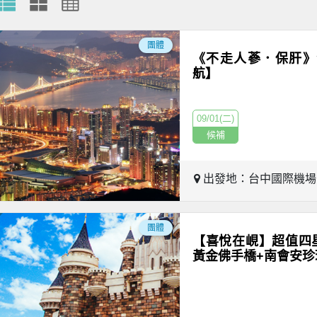
團體
《不走人蔘．保肝》
航】
09/01(二)
候補
出發地：台中國際機
團體
【喜悅在峴】超值四
黃金佛手橋+南會安珍