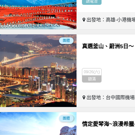
請電洽
出發地：高雄-小港機
團體
真選釜山、蔚洲5日～
09/26(六)
額滿
出發地：台中國際機
團體
情定愛琴海~浪漫希臘+