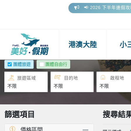
☀️2026盛夏出發，暑
🎁 美好假期參團好評
📢 2026 下半年連假
☀️2026盛夏出發，暑
港澳大陸
小
🎁 美好假期參團好評
團體旅遊
團體自由行
旅遊區域
目的地
啟程地
篩選項目
搜尋結
價格區間