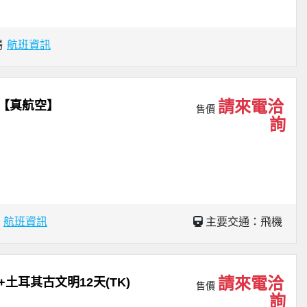
場
航班資訊
請來電洽
【真航空】
售價
詢
場
航班資訊
主要交通：飛機
請來電洽
土耳其古文明12天(TK)
售價
詢