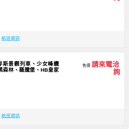
場
航班資訊
請來電洽
爾卑斯景觀列車、少女峰纜
售價
黑森林、羅騰堡、HB皇家
詢
場
航班資訊