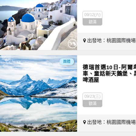
09/12(六)
額滿
出發地：桃園國際機
團體
德瑞首選10日-阿
車、童話新天鵝堡、
啤酒屋
09/23(三)
額滿
出發地：桃園國際機