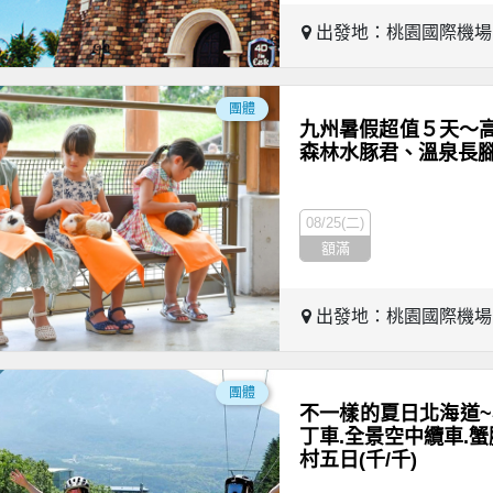
出發地：桃園國際機
團體
九州暑假超值５天～
森林水豚君、溫泉長
08/25(二)
額滿
出發地：桃園國際機
團體
不一樣的夏日北海道~
丁車.全景空中纜車.蟹
村五日(千/千)