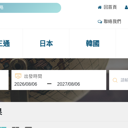
回首頁
期熱門團期
抽好禮
聯絡我們
攻略
期熱門團期
三通
日本
韓國
抽好禮
出發時間
果