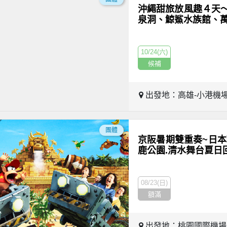
沖繩甜旅放風趣４天
泉洞、鯨鯊水族館、
10/24(六)
候補
出發地：高雄-小港機
團體
京阪暑期雙重奏~日本
鹿公園.清水舞台夏日
08/23(日)
額滿
出發地：桃園國際機