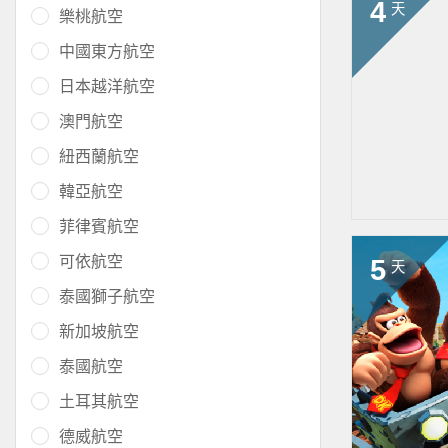
4
天
樂桃航空
中國東方航空
日本越洋航空
澳門航空
紐西蘭航空
韓亞航空
菲律賓航空
可依航空
5
天
泰國獅子航空
新加坡航空
泰國航空
土耳其航空
德威航空