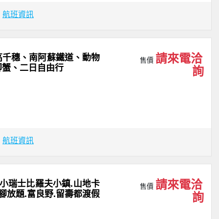
場
航班資訊
請來電洽
高千穗、南阿蘇鐵道、動物
售價
腳蟹、二日自由行
詢
場
航班資訊
請來電洽
小瑞士比羅夫小鎮.山地卡
售價
腳放題.富良野.留壽都渡假
詢