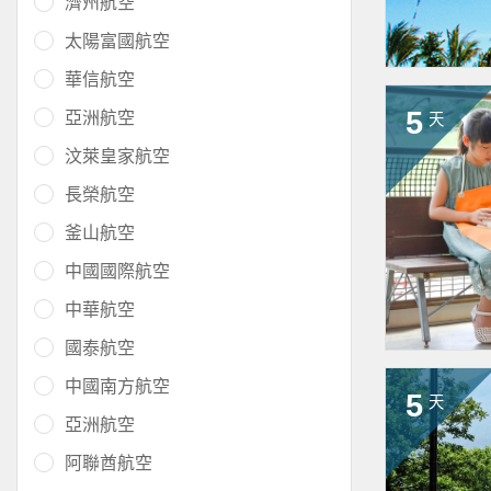
濟州航空
太陽富國航空
華信航空
5
亞洲航空
天
汶萊皇家航空
長榮航空
釜山航空
中國國際航空
中華航空
國泰航空
中國南方航空
5
天
亞洲航空
阿聯酋航空