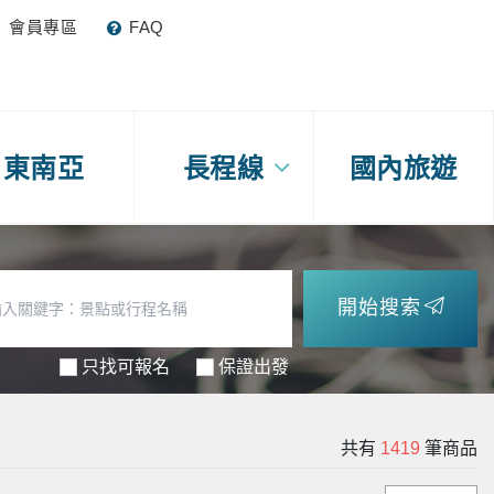
會員專區
FAQ
東南亞
長程線
國內旅遊
開始搜索
只找可報名
保證出發
共有
1419
筆商品