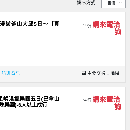
排序方式
請來電洽
漫遊釜山大邱5日～【真
售價
詢
場
航班資訊
主要交通：飛機
請來電洽
星峴港雙樂園五日(巴拿山
售價
珠樂園)-6人以上成行
詢