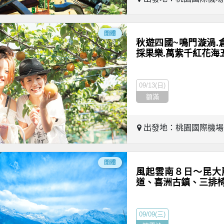
團體
秋遊四國~鳴門漩渦.
採果樂.萬紫千紅花海
09/13(日)
額滿
出發地：桃園國際機
團體
風起雲南８日～昆大
道、喜洲古鎮、三排
09/09(三)