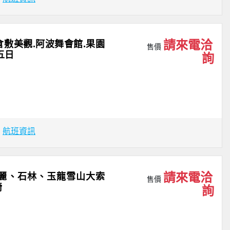
請來電洽
倉敷美觀.阿波舞會館.果園
售價
五日
詢
場
航班資訊
請來電洽
麗、石林、玉龍雪山大索
售價
椅
詢