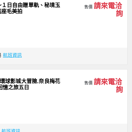
請來電洽
～１日自由贈單軌、秘境玉
售價
萬座毛美拍
詢
場
航班資訊
請來電洽
環球影城大冒險.奈良梅花
售價
回憶之旅五日
詢
場
航班資訊