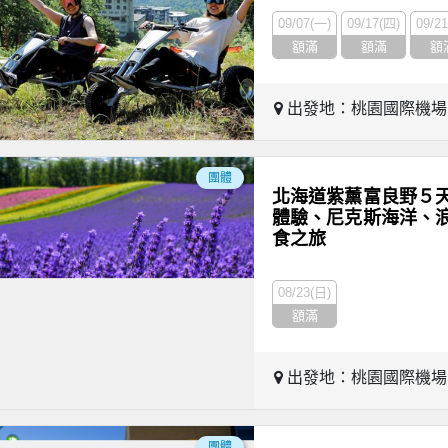
09/07(一)
09/17(四)
09/2
額滿
額滿
額
出發地：桃園國際機
團體
北海道紫薰富良野５
體驗、尼克斯海洋、
食之旅
08/23(日)
額滿
出發地：桃園國際機
團體