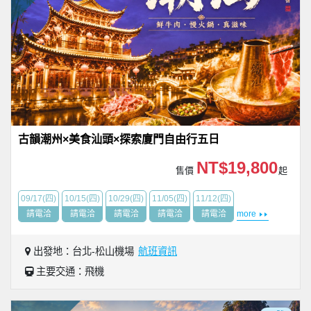
古韻潮州×美食汕頭×探索廈門自由行五日
NT$19,800
售價
起
09/17(四)
10/15(四)
10/29(四)
11/05(四)
11/12(四)
請電洽
請電洽
請電洽
請電洽
請電洽
more
出發地：台北-松山機場
航班資訊
主要交通：飛機