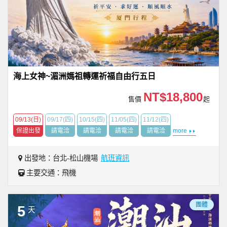
海上女神~湄洲媽祖轉運祈福自由行五日
NT$18,800
售價
起
09/13(日)
09/17(四)
10/15(四)
11/05(四)
11/12(四)
保證出發
請電洽
請電洽
請電洽
請電洽
more
出發地：台北-松山機場
航班資訊
主要交通：飛機
團體
5
天