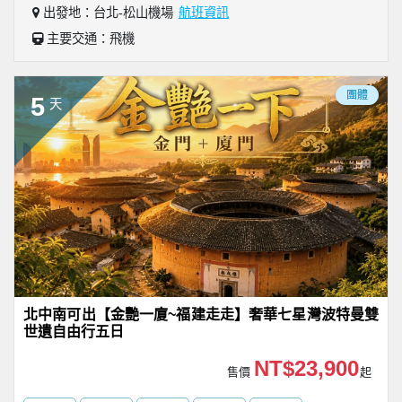
出發地：台北-松山機場
航班資訊
主要交通：飛機
團體
5
天
北中南可出【金艷一廈~福建走走】奢華七星灣波特曼雙
世遺自由行五日
NT$23,900
售價
起