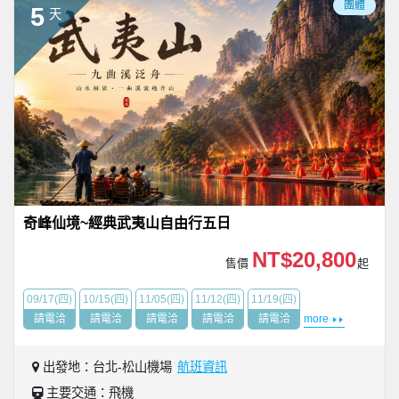
團體
5
天
奇峰仙境~經典武夷山自由行五日
NT$20,800
售價
起
09/17(四)
10/15(四)
11/05(四)
11/12(四)
11/19(四)
請電洽
請電洽
請電洽
請電洽
請電洽
more
出發地：台北-松山機場
航班資訊
主要交通：飛機