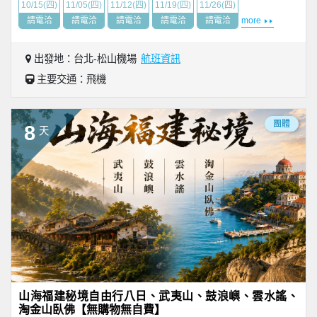
10/15(四)
11/05(四)
11/12(四)
11/19(四)
11/26(四)
請電洽
請電洽
請電洽
請電洽
請電洽
more
出發地：台北-松山機場
航班資訊
主要交通：飛機
團體
8
天
山海福建秘境自由行八日、武夷山、鼓浪嶼、雲水謠、
淘金山臥佛【無購物無自費】