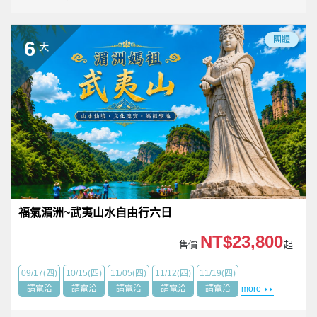
團體
6
天
福氣湄洲~武夷山水自由行六日
NT$23,800
售價
起
09/17(四)
10/15(四)
11/05(四)
11/12(四)
11/19(四)
請電洽
請電洽
請電洽
請電洽
請電洽
more