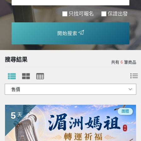
只找可報名
保證出發
開始搜索
搜尋結果
共有
6
筆商品
團體
5
天