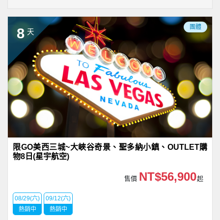
團體
8
天
限GO美西三城~大峽谷奇景、聖多納小鎮、OUTLET購
物8日(星宇航空)
NT$56,900
售價
起
08/29(六)
09/12(六)
熱銷中
熱銷中