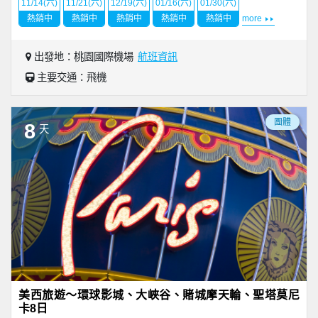
11/14(六)
11/21(六)
12/19(六)
01/16(六)
01/30(六)
熱銷中
熱銷中
熱銷中
熱銷中
熱銷中
more
出發地：桃園國際機場
航班資訊
主要交通：飛機
團體
8
天
美西旅遊～環球影城、大峽谷、賭城摩天輪、聖塔莫尼
卡8日