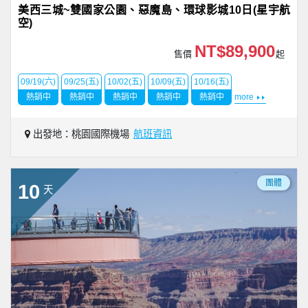
美西三城~雙國家公園、惡魔島、環球影城10日(星宇航
空)
NT$89,900
售價
起
09/19(六)
09/25(五)
10/02(五)
10/09(五)
10/16(五)
熱銷中
熱銷中
熱銷中
熱銷中
熱銷中
more
出發地：桃園國際機場
航班資訊
團體
10
天