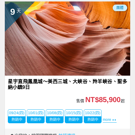
團體
9
天
星宇直飛鳳凰城～美西三城、大峽谷、羚羊峽谷、聖多
納小鎮9日
NT$85,900
售價
起
09/24(四)
10/01(四)
10/08(四)
10/15(四)
10/22(四)
熱銷中
熱銷中
熱銷中
熱銷中
熱銷中
more