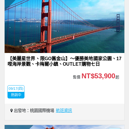
【美麗星世界、限GO舊金山】～優勝美地國家公園、17
哩海岸景觀、卡梅爾小鎮、OUTLET購物七日
NT$53,900
售價
起
09/17(四)
熱銷中
出發地：桃園國際機場
航班資訊