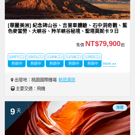
[華麗美洲] 紀念碑山谷、吉普車體驗、石中洞奇觀、藍
色麥當勞、大峽谷、羚羊峽谷秘境、聖塔莫妮卡９日
NT$79,900
售價
起
10/07(三)
10/21(三)
11/04(三)
11/18(三)
12/02(三)
熱銷中
熱銷中
熱銷中
熱銷中
熱銷中
more
出發地：桃園國際機場
航班資訊
主要交通：飛機
團體
9
天