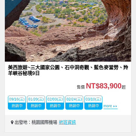
美西旅遊~三大國家公園、石中洞奇觀、藍色麥當勞、羚
羊峽谷秘境9日
NT$83,900
售價
起
09/16(三)
01/20(三)
02/03(三)
02/24(三)
03/10(三)
熱銷中
熱銷中
熱銷中
熱銷中
熱銷中
more
出發地：桃園國際機場
航班資訊