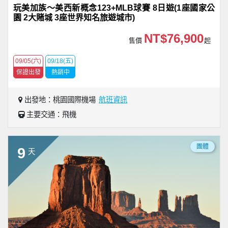
玩美加族〜美西新概念123+MLB球賽 8日遊(1座國家公
園 2大賭城 3座世界知名旅遊城市)
NT$76,900
售價
起
09/05(六)
09/18(五)
保證出發
熱銷中
出發地：桃園國際機場
航班資訊
主要交通：飛機
團體
9
天