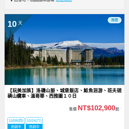
團體
10
天
【玩美加族】洛磯山脈、城堡飯店、鮭魚洄游、班夫硫
磺山纜車、溫哥華、西雅圖１０日
NT$102,900
售價
起
10/08(四)
10/24(六)
熱銷中
熱銷中