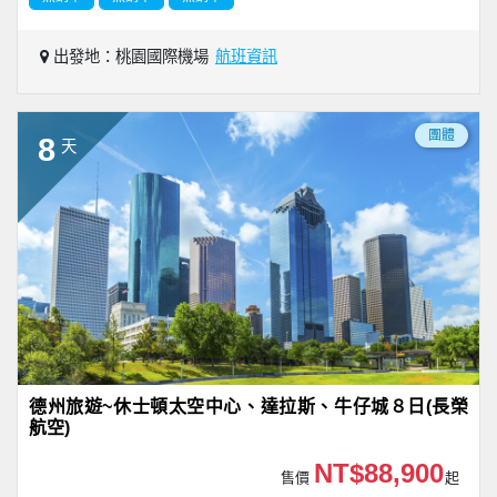
出發地：桃園國際機場
航班資訊
團體
8
天
德州旅遊~休士頓太空中心、達拉斯、牛仔城８日(長榮
航空)
NT$88,900
售價
起