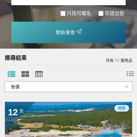
只找可報名
保證出發
開始搜索
搜尋結果
共有
53
筆商品
團體
12
天