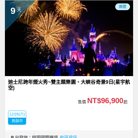
團體
9
天
迪士尼跨年煙火秀~雙主題樂園、大峽谷奇景9日(星宇航
空)
NT$96,900
售價
起
12/26(六)
熱銷中
出發地：桃園國際機場
航班資訊