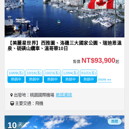
【美麗星世界】西雅圖、洛磯三大國家公園、瑞迪恩溫
泉、硫磺山纜車、溫哥華10日
NT$93,900
售價
起
10/09(五)
10/16(五)
10/23(五)
12/04(五)
01/22(五)
熱銷中
熱銷中
熱銷中
熱銷中
熱銷中
more
出發地：桃園國際機場
航班資訊
主要交通：飛機
團體
10
天