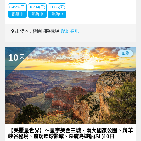
09/23(三)
10/09(五)
11/06(五)
熱銷中
熱銷中
熱銷中
出發地：桃園國際機場
航班資訊
團體
10
天
【美麗星世界】～星宇美西三城、兩大國家公園、羚羊
峽谷秘境、瘋玩環球影城、惡魔島遊船(SL)10日