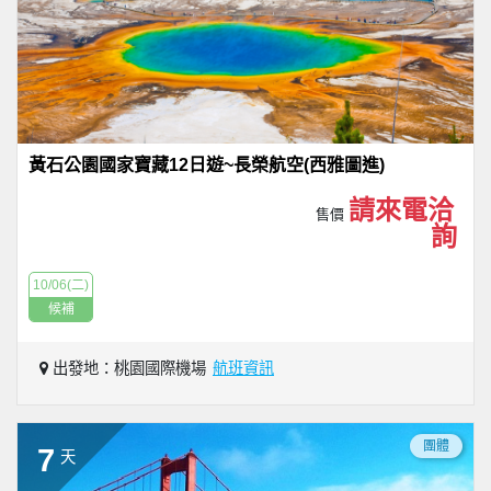
黃石公園國家寶藏12日遊~長榮航空(西雅圖進)
請來電洽
售價
詢
10/06(二)
候補
出發地：桃園國際機場
航班資訊
團體
7
天