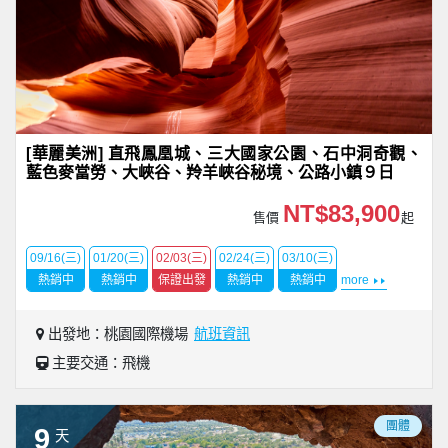
[華麗美洲] 直飛鳳凰城、三大國家公園、石中洞奇觀、
藍色麥當勞、大峽谷、羚羊峽谷秘境、公路小鎮９日
NT$83,900
售價
起
09/16(三)
01/20(三)
02/03(三)
02/24(三)
03/10(三)
熱銷中
熱銷中
保證出發
熱銷中
熱銷中
more
出發地：桃園國際機場
航班資訊
主要交通：飛機
團體
9
天