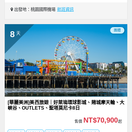
出發地：桃園國際機場
航班資訊
團體
8
天
[華麗美洲]美西旅遊｜好萊塢環球影城、賭城摩天輪、大
峽谷、OUTLETS、聖塔莫尼卡8日
NT$70,900
售價
起