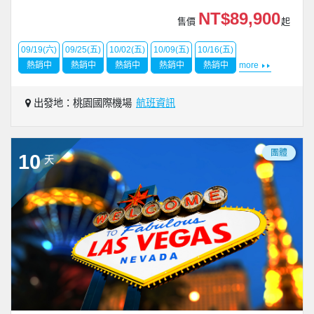
NT$89,900
售價
起
09/19(六)
09/25(五)
10/02(五)
10/09(五)
10/16(五)
熱銷中
熱銷中
熱銷中
熱銷中
熱銷中
more
出發地：桃園國際機場
航班資訊
團體
10
天