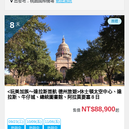
出發地：桃園國際機場
航班資訊
團體
8
天
<玩美加族～達拉斯首航 德州旅遊>休士頓太空中心、達
拉斯、牛仔城、總統圖書館、阿拉莫要塞８日
NT$88,900
售價
起
09/23(三)
10/09(五)
11/06(五)
熱銷中
熱銷中
熱銷中