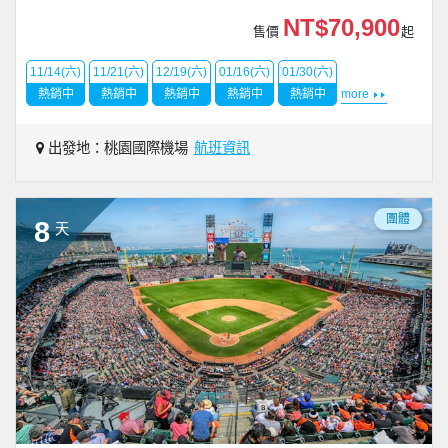
NT$70,900
售價
起
11/14(六)
11/21(六)
12/19(六)
01/16(六)
01/30(六)
熱銷中
熱銷中
熱銷中
熱銷中
熱銷中
more
出發地：桃園國際機場
航班資訊
團體
8
天