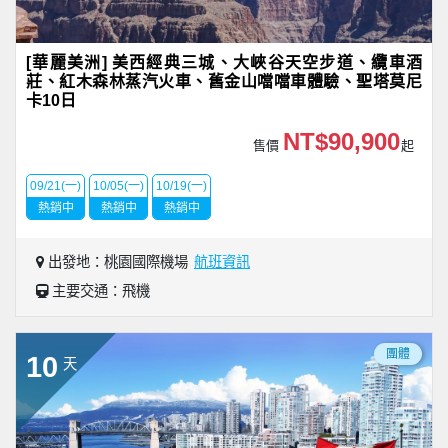
[華麗美洲] 美西經典三城、大峽谷天空步道、纜車酒
莊、紅木森林蒸汽火車、舊金山噹噹車體驗、聖塔莫尼
卡10日
NT$90,900
售價
起
09/21(一)
10/05(一)
10/19(一)
熱銷中
熱銷中
熱銷中
出發地：桃園國際機場
航班資訊
主要交通：飛機
團體
10
天