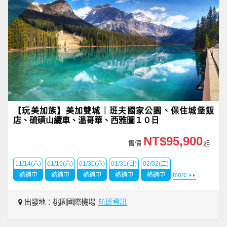
【玩美加族】美加雙城｜班夫國家公園、保住城堡飯
店、硫磺山纜車、溫哥華、西雅圖１０日
NT$95,900
售價
起
11/14(六)
01/16(六)
01/30(六)
01/31(日)
02/02(二)
熱銷中
熱銷中
熱銷中
熱銷中
熱銷中
more
出發地：桃園國際機場
航班資訊