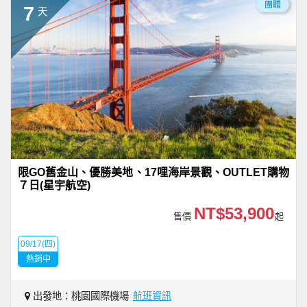
團體
7
天
限GO舊金山、優勝美地、17哩海岸景觀、OUTLET購物
７日(星宇航空)
NT$53,900
售價
起
09/17(四)
熱銷中
出發地：桃園國際機場
航班資訊