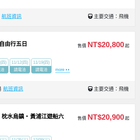
場
航班資訊
主要交通：飛機
NT$20,800
自由行五日
售價
起
5(四)
11/12(四)
11/19(四)
電洽
請電洽
請電洽
more
場
航班資訊
主要交通：飛機
NT$20,900
・枕水烏鎮・黃浦江遊船六
售價
起
8(三)
11/25(三)
12/09(三)