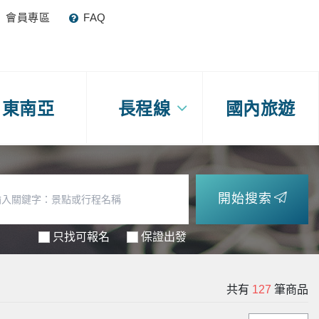
會員專區
FAQ
東南亞
長程線
國內旅遊
開始搜索
只找可報名
保證出發
共有
127
筆商品