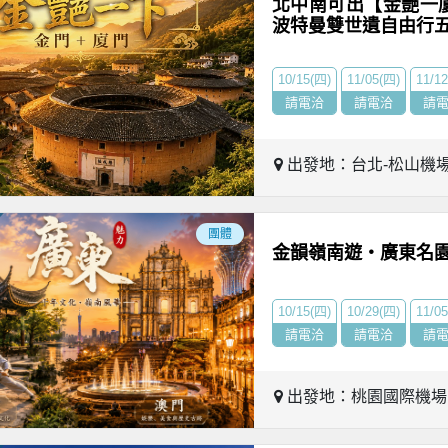
北中南可出【金艷一
波特曼雙世遺自由行
10/15(四)
11/05(四)
11/1
請電洽
請電洽
請
出發地：台北-松山機
團體
金韻嶺南遊・廣東名園
10/15(四)
10/29(四)
11/0
請電洽
請電洽
請
出發地：桃園國際機