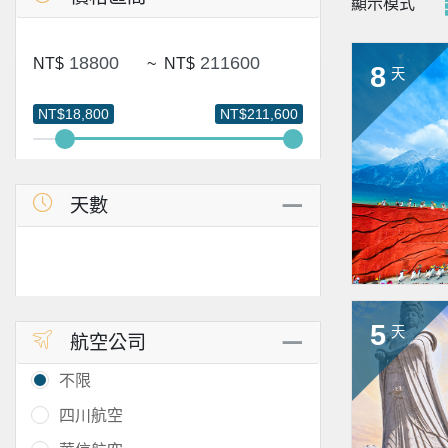
顯示模式
NT$
~
NT$
8
天
NT$18,800
NT$211,600
天數
5
天
航空公司
不限
四川航空