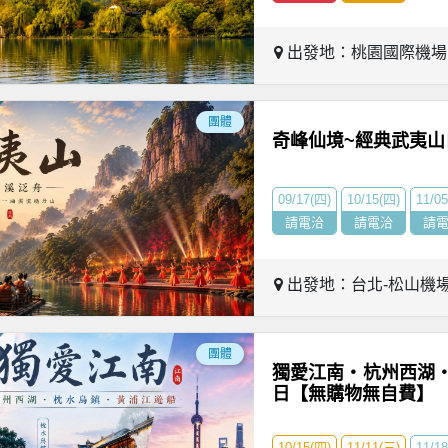
出發地：桃園國際機
團體
奇峰仙境~經典武夷山
09/17(四)
10/15(四)
11/0
請電洽
請電洽
請
出發地：台北-松山機
團體
獨愛江南・杭州西湖
日【無購物無自費】
10/15(四)
11/11(三)
11/1