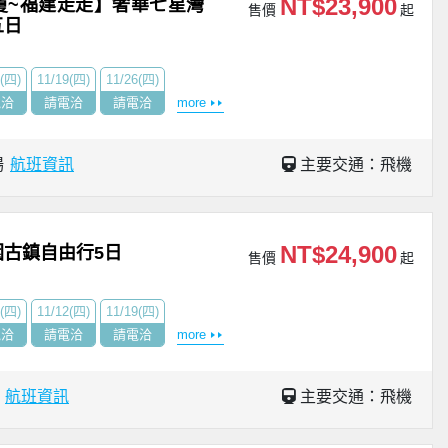
NT$23,900
廈~福建走走】奢華七星灣
售價
起
五日
2(四)
11/19(四)
11/26(四)
電洽
請電洽
請電洽
more
場
航班資訊
主要交通：飛機
NT$24,900
古鎮自由行5日
售價
起
5(四)
11/12(四)
11/19(四)
電洽
請電洽
請電洽
more
場
航班資訊
主要交通：飛機