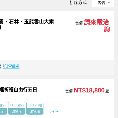
排序方式
請來電洽
麗、石林、玉龍雪山大索
售價
椅
詢
場
航班資訊
NT$18,800
轉運祈福自由行五日
售價
起
5(四)
11/05(四)
11/12(四)
電洽
請電洽
請電洽
more