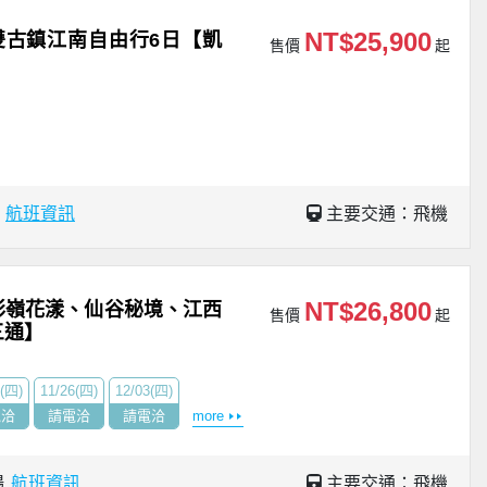
NT$25,900
雙古鎮江南自由行6日【凱
售價
起
場
航班資訊
主要交通：飛機
NT$26,800
彩嶺花漾、仙谷秘境、江西
售價
起
三通】
2(四)
11/26(四)
12/03(四)
電洽
請電洽
請電洽
more
場
航班資訊
主要交通：飛機