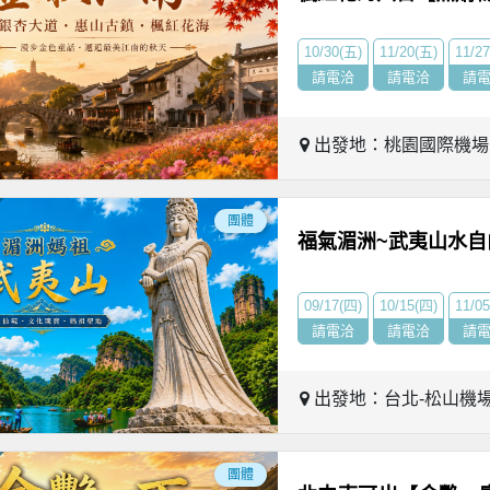
10/30(五)
11/20(五)
11/2
請電洽
請電洽
請
出發地：桃園國際機
團體
福氣湄洲~武夷山水自
09/17(四)
10/15(四)
11/0
請電洽
請電洽
請
出發地：台北-松山機
團體