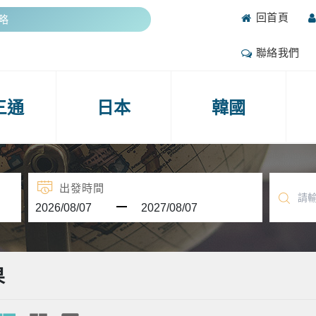
回首頁
期熱門團期
抽好禮
聯絡我們
攻略
期熱門團期
三通
日本
韓國
抽好禮
出發時間
果