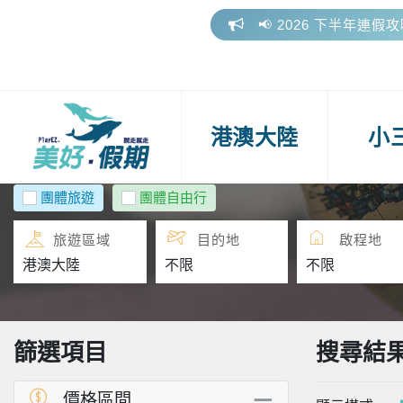
☀️2026盛夏出發，暑
🎁 美好假期參團好評
📢 2026 下半年連假
☀️2026盛夏出發，暑
港澳大陸
小
🎁 美好假期參團好評
團體旅遊
團體自由行
旅遊區域
目的地
啟程地
篩選項目
搜尋結
價格區間