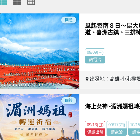
團體
風起雲南８日～昆大
道、喜洲古鎮、三排
09/09(三)
請電洽
出發地：高雄-小港機
團體
海上女神~湄洲媽祖
09/13(日)
09/17(四)
10/1
保證出發
請電洽
請