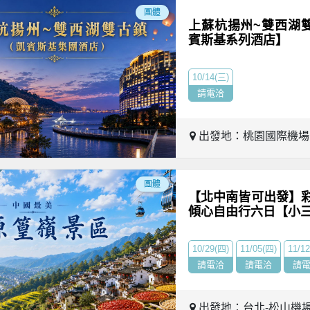
團體
上蘇杭揚州~雙西湖
賓斯基系列酒店】
10/14(三)
請電洽
出發地：桃園國際機
團體
【北中南皆可出發】
傾心自由行六日【小
10/29(四)
11/05(四)
11/1
請電洽
請電洽
請
出發地：台北-松山機