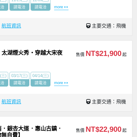
電洽
請電洽
請電洽
more
場
航班資訊
主要交通：飛機
NT$21,900
・太湖煙火秀・穿越大宋夜
售價
起
】
0(三)
03/17(三)
04/14(三)
電洽
請電洽
請電洽
more
場
航班資訊
主要交通：飛機
NT$22,900
南．銀杏大道．惠山古鎮．
售價
起
物無自費】