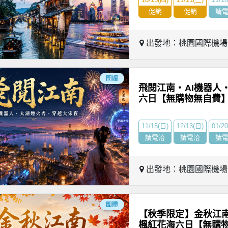
促銷
促銷
請
出發地：桃園國際機
團體
飛閱江南・AI機器人
六日【無購物無自費
11/15(日)
12/13(日)
01/2
請電洽
請電洽
請
出發地：桃園國際機
團體
【秋季限定】金秋江
楓紅花海六日【無購