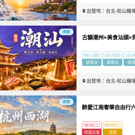
出發地：台北-松山機
團體
古韻潮州×美食汕頭×
09/17(四)
10/15(四)
10/2
請電洽
請電洽
請
出發地：台北-松山機
團體
醉愛江南奢華自由行
08/26(三)
09/30(三)
保證出發
促銷