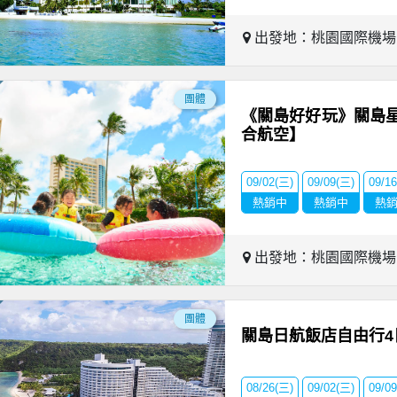
出發地：桃園國際機
團體
《關島好好玩》關島
合航空】
09/02(三)
09/09(三)
09/1
熱銷中
熱銷中
熱
出發地：桃園國際機
團體
關島日航飯店自由行4
08/26(三)
09/02(三)
09/0