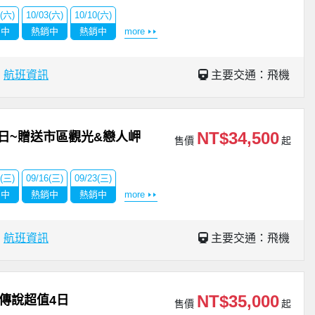
2(六)
10/03(六)
10/10(六)
銷中
熱銷中
熱銷中
more
場
航班資訊
主要交通：飛機
NT$34,500
日~贈送市區觀光&戀人岬
售價
起
9(三)
09/16(三)
09/23(三)
銷中
熱銷中
熱銷中
more
場
航班資訊
主要交通：飛機
NT$35,000
洋傳說超值4日
售價
起