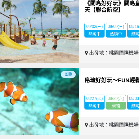
《關島好好玩》關島
天【聯合航空】
09/02(三)
09/09(三)
09/1
熱銷中
熱銷中
熱
出發地：桃園國際機
團體
帛琉好好玩～FUN輕
08/27(四)
08/29(六)
09/0
熱銷中
候補
熱
出發地：桃園國際機