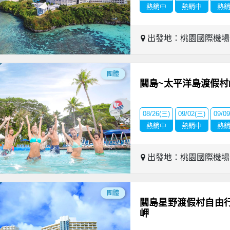
熱銷中
熱銷中
熱
出發地：桃園國際機
團體
關島~太平洋島渡假村P
08/26(三)
09/02(三)
09/0
熱銷中
熱銷中
熱
出發地：桃園國際機
團體
關島星野渡假村自由行
岬