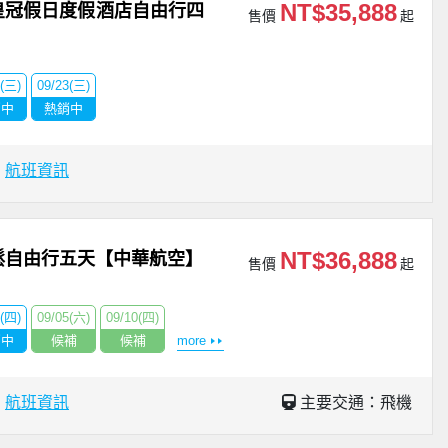
NT$35,888
皇冠假日度假酒店自由行四
售價
起
6(三)
09/23(三)
銷中
熱銷中
場
航班資訊
NT$36,888
鬆自由行五天【中華航空】
售價
起
3(四)
09/05(六)
09/10(四)
銷中
候補
候補
more
場
航班資訊
主要交通：飛機