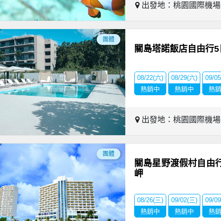
出發地：桃園國際機
團體
關島塔諾飯店自由行5
08/22(六)
08/29(六)
09/0
熱銷中
熱銷中
熱
出發地：桃園國際機
團體
關島星野渡假村自由行
岬
08/26(三)
09/02(三)
09/0
熱銷中
熱銷中
熱