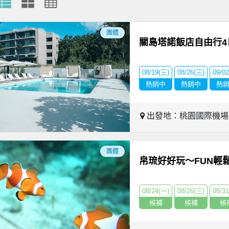
團體
關島塔諾飯店自由行4
08/19(三)
08/26(三)
09/0
熱銷中
熱銷中
熱
出發地：桃園國際機
團體
帛琉好好玩～FUN輕
08/24(一)
08/26(三)
08/3
候補
候補
候