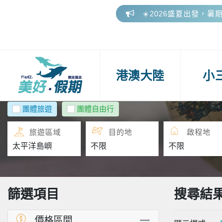
🎁 美好假期參團好評
📢 2026 下半年連假
☀️2026盛夏出發，暑
🎁 美好假期參團好評
港澳大陸
小
團體旅遊
團體自由行
旅遊區域
目的地
啟程地
篩選項目
搜尋結
價格區間