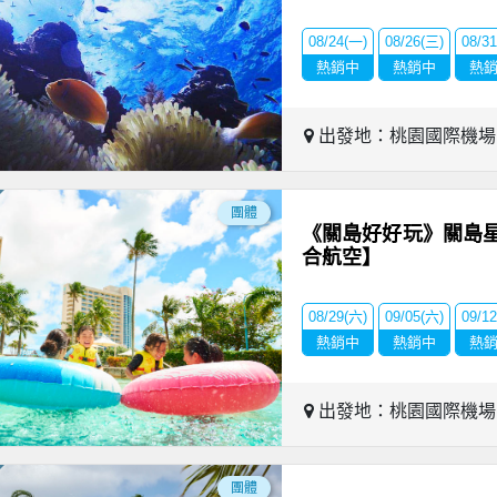
08/24(一)
08/26(三)
08/3
熱銷中
熱銷中
熱
出發地：桃園國際機
團體
《關島好好玩》關島
合航空】
08/29(六)
09/05(六)
09/1
熱銷中
熱銷中
熱
出發地：桃園國際機
團體