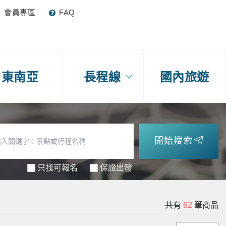
會員專區
FAQ
東南亞
長程線
國內旅遊
開始搜索
只找可報名
保證出發
共有
62
筆商品