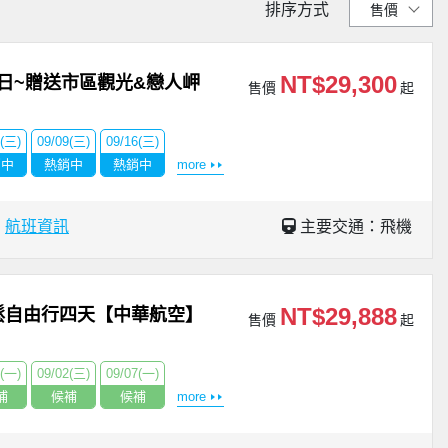
排序方式
NT$29,300
日~贈送市區觀光&戀人岬
售價
起
2(三)
09/09(三)
09/16(三)
銷中
熱銷中
熱銷中
more
場
航班資訊
主要交通：飛機
NT$29,888
鬆自由行四天【中華航空】
售價
起
1(一)
09/02(三)
09/07(一)
補
候補
候補
more