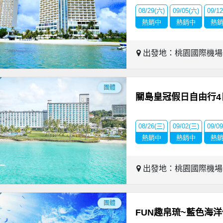
08/29(六)
09/05(六)
09/1
熱銷中
熱銷中
熱
出發地：桃園國際機
團體
關島皇冠假日自由行4
08/26(三)
09/02(三)
09/0
熱銷中
熱銷中
熱
出發地：桃園國際機
團體
FUN趣帛琉~藍色海