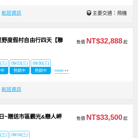
場
航班資訊
主要交通：飛機
NT$32,888
星野度假村自由行四天【聯
售價
起
6(三)
09/23(三)
09/30(三)
銷中
熱銷中
熱銷中
more
場
航班資訊
NT$33,500
日~贈送市區觀光&戀人岬
售價
起
9(三)
09/16(三)