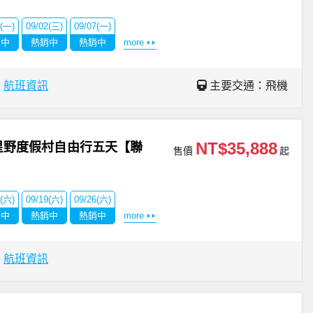
1(一)
09/02(三)
09/07(一)
銷中
熱銷中
熱銷中
more
場
航班資訊
主要交通：飛機
NT$35,888
星野度假村自由行五天【聯
售價
起
2(六)
09/19(六)
09/26(六)
銷中
熱銷中
熱銷中
more
場
航班資訊