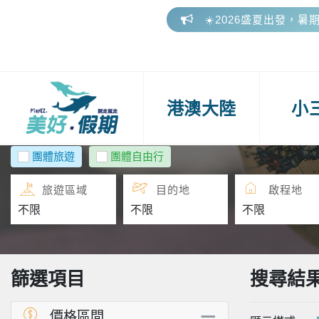
☀️2026盛夏出發，暑
🎁 美好假期參團好評
📢 2026 下半年連假
☀️2026盛夏出發，暑
港澳大陸
小
🎁 美好假期參團好評
團體旅遊
團體自由行
旅遊區域
目的地
啟程地
篩選項目
搜尋結
價格區間