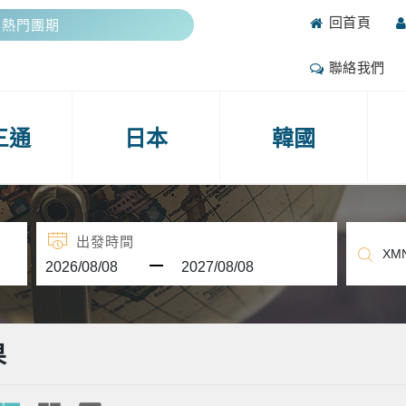
回首頁
期熱門團期
抽好禮
聯絡我們
攻略
期熱門團期
三通
日本
韓國
抽好禮
出發時間
果