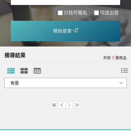
只找可報名
保證出發
開始搜索
搜尋結果
共有
0
筆商品