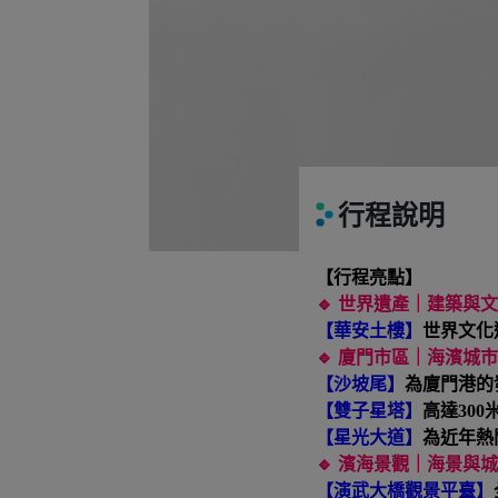
行程說明
【行程亮點】
🔹
世界遺產｜建築與文化
【華安土樓】
世界文化
🔹
廈門市區｜海濱城市與
【沙坡尾】
為廈門港的
【雙子星塔】
高達30
【星光大道】
為近年熱
🔹
濱海景觀｜海景與城市
【演武大橋觀景平臺】