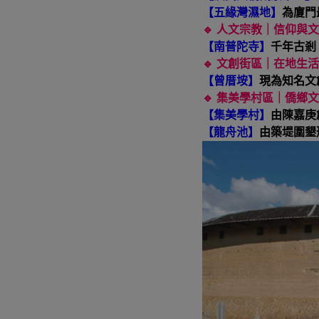
【五緣灣濕地】
為廈門
🔹 人文宗教｜信仰與文
【南普陀寺】
千年古剎
🔹
文創街區｜在地生活與
【曾厝垵】
現為知名文
🔹 集美學村區｜僑鄉文
【集美學村】
由陳嘉庚
【龍舟池】
由築堤圍墾