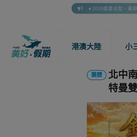
🎁 美好假期參團好評
📢 2026 下半年連假
☀️2026盛夏出發，暑
🎁 美好假期參團好評
港澳大陸
小
首頁
港澳大陸
小三通
北中
團體
特曼