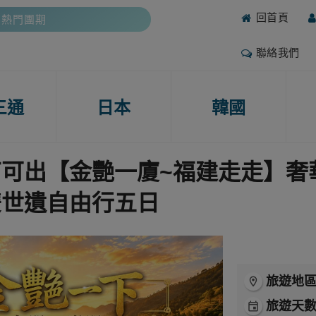
回首頁
抽好禮
攻略
聯絡我們
期熱門團期
抽好禮
三通
日本
韓國
團體
(廈門、泉州、福州)
南可出【金艷一廈~福建走走】奢
雙世遺自由行五日
旅遊地
room
旅遊天
event