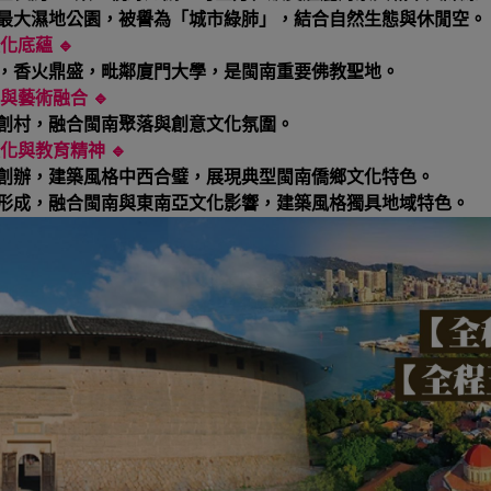
最大濕地公園，被譽為「城市綠肺」，結合自然生態與休閒空。
化底蘊 🔹
，香火鼎盛，毗鄰廈門大學，是閩南重要佛教聖地。
藝術融合 🔹
創村，融合閩南聚落與創意文化氛圍。
化與教育精神 🔹
創辦，建築風格中西合璧，展現典型閩南僑鄉文化特色。
形成，融合閩南與東南亞文化影響，建築風格獨具地域特色。