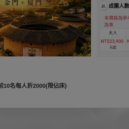
成團人
people
本價格為參
為準
大人
NT$23,900
元起
前10名每人折2000(限佔床)