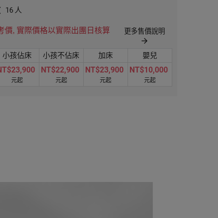
數
16
人
考價, 實際價格以實際出團日核算
更多售價說明
arrow_forward
小孩佔床
小孩不佔床
加床
嬰兒
NT$23,900
NT$22,900
NT$23,900
NT$10,000
元起
元起
元起
元起