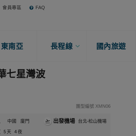
會員專區
FAQ
東南亞
長程線
國內旅遊
華七星灣波
團型編號 XMN06
區
出發機場
中國
廈門
flight_takeoff
台北-松山機場
數
5
天
4
夜