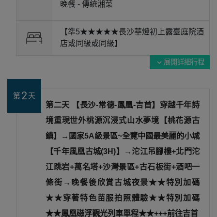
晚餐 -
傳統湘菜
【準5★★★★★長沙華燈初上露臺庭院酒
店或同級或同級】
展開詳細行程
expand_more
2
第
天
第二天 【長沙-常德-鳳凰-吉首】穿越千年詩
境重現世外桃源沉浸式山水夢境【桃花源古
鎮】→國家5A級景區~全覽中國最美麗的小城
【千年風凰古城(3H)】→沱江吊腳樓+北門沱
江跳岩+萬名塔+沙灣景區+古石板街+酒吧一
條街→晚餐後欣賞古城夜景★★特別加碼
★★穿著特色苗服拍照體驗★★特別加碼
★★鳳凰磁浮觀光列車單程★★+++前往吉首