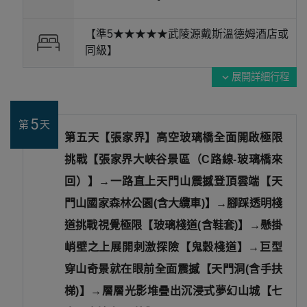
【準5★★★★★武陵源戴斯溫德姆酒店或
同級】
展開詳細行程
expand_more
5
第
天
第五天【張家界】高空玻璃橋全面開啟極限
挑戰【張家界大峽谷景區（C路線-玻璃橋來
回）】→一路直上天門山震撼登頂雲端【天
門山國家森林公園(含大纜車)】→腳踩透明棧
道挑戰視覺極限【玻璃棧道(含鞋套)】→懸掛
峭壁之上展開刺激探險【鬼穀棧道】→巨型
穿山奇景就在眼前全面震撼【天門洞(含手扶
梯)】→層層光影堆疊出沉浸式夢幻山城【七