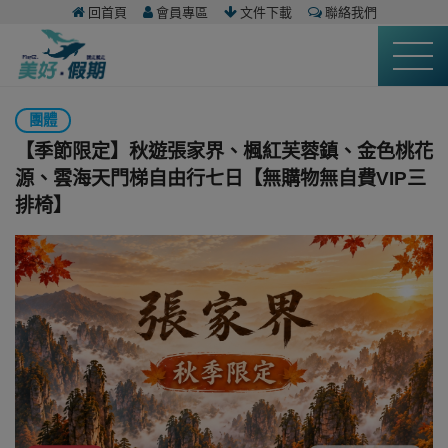
回首頁
會員專區
文件下載
聯絡我們
團體
【季節限定】秋遊張家界、楓紅芙蓉鎮、金色桃花
源、雲海天門梯自由行七日【無購物無自費VIP三
排椅】