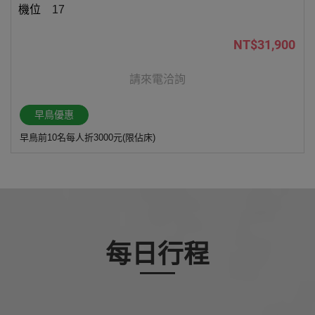
17
NT$31,900
請來電洽詢
早鳥優惠
早鳥前10名每人折3000元(限佔床)
每日行程