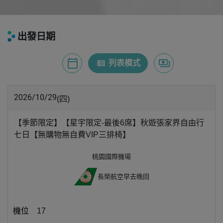
出發日期
calendar_today
payments
view_list
月曆模式
列表模式
價格模式
2026/10/29
(四)
【季節限定】【星宇限定-最後6席】秋遊張家界自由行
七日【無購物無自費VIP三排椅】
桃園國際機場
長榮航空
早去晚回
17