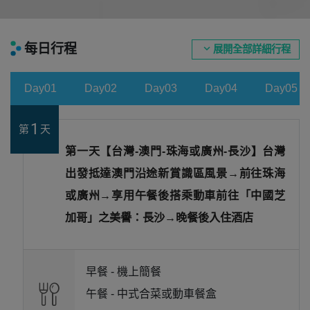
每日行程
expand_more
展開全部詳細行程
Day01
Day02
Day03
Day04
Day05
1
第
天
第一天【台灣-澳門-珠海或廣州-長沙】台灣
出發抵達澳門沿途新賞識區風景→前往珠海
或廣州→享用午餐後搭乘動車前往「中國芝
加哥」之美譽：長沙→晚餐後入住酒店
早餐 -
機上簡餐
午餐 -
中式合菜或動車餐盒