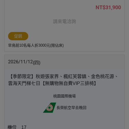
NT$31,900
請來電洽詢
促銷
早鳥前10名每人折3000元(限佔床)
2026/11/12
(四)
【季節限定】秋遊張家界、楓紅芙蓉鎮、金色桃花源、
雲海天門梯七日【無購物無自費VIP三排椅】
桃園國際機場
長榮航空
早去晚回
17