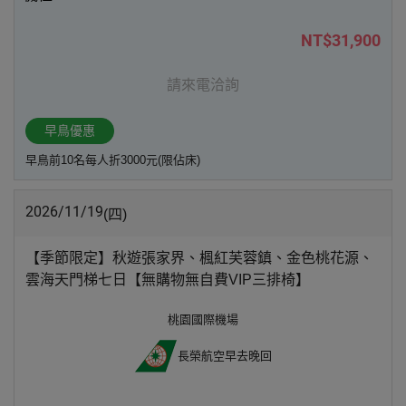
NT$31,900
請來電洽詢
早鳥優惠
早鳥前10名每人折3000元(限佔床)
2026/11/19
(四)
【季節限定】秋遊張家界、楓紅芙蓉鎮、金色桃花源、
雲海天門梯七日【無購物無自費VIP三排椅】
桃園國際機場
長榮航空
早去晚回