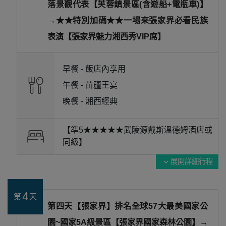
落景觀代表【芙蓉鎮景區(含遊船+電瓶車)】
→★★特別加碼★★一場來張家界必看民族
表演【張家界魅力湘西秀VIP席】
早餐 -
飯店內享用
午餐 -
苗疆王宴
晚餐 -
湘西經典
【準5★★★★★武陵源戴斯溫德姆酒店或
同級】
展開詳細行程
expand_more
4
第
天
第四天【張家界】排名全球57大最美國家公
園~國家5A級景區【張家界國家森林公園】→