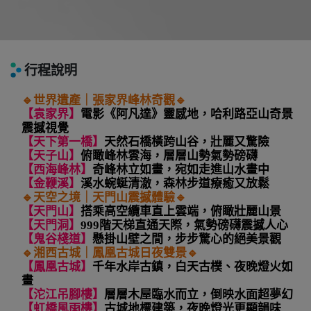
行程說明
🔹
世界遺產｜張家界峰林奇觀
🔹
【袁家界】
電影《阿凡達》靈感地，哈利路亞山奇景
震撼視覺
【天下第一橋】
天然石橋橫跨山谷，壯麗又驚險
【天子山】
俯瞰峰林雲海，層層山勢氣勢磅礴
【西海峰林】
奇峰林立如畫，宛如走進山水畫中
【金鞭溪】
溪水蜿蜒清澈，森林步道療癒又放鬆
🔹
天空之境｜天門山震撼體驗
🔹
【天門山】
搭乘高空纜車直上雲端，俯瞰壯麗山景
【天門洞】
999
階天梯直通天際，氣勢磅礴震撼人心
【鬼谷棧道】
懸掛山壁之間，步步驚心的絕美景觀
🔹
湘西古城｜鳳凰古城日夜雙景
🔹
【鳳凰古城】
千年水岸古鎮，白天古樸、夜晚燈火如
畫
【沱江吊腳樓】
層層木屋臨水而立，倒映水面超夢幻
【虹橋風雨樓】
古城地標建築，夜晚燈光更顯韻味