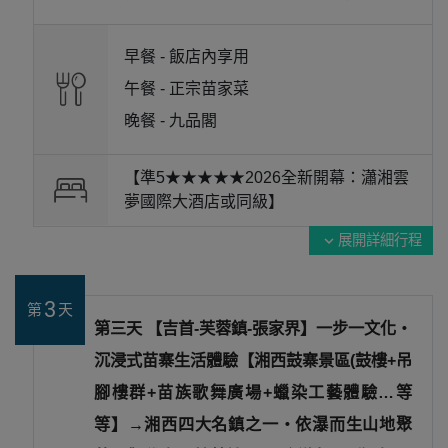
早餐 -
飯店內享用
午餐 -
正宗苗家菜
晚餐 -
九品閣
【準5★★★★★2026全新開幕：瀟湘雲
夢國際大酒店或同級】
展開詳細行程
expand_more
3
第
天
第三天 【吉首-芙蓉鎮-張家界】一步一文化・
沉浸式苗寨生活體驗【湘西鼓寨景區(鼓樓+吊
腳樓群+苗族歌舞廣場+蠟染工藝體驗…等
等】→湘西四大名鎮之一・依瀑而生山地聚