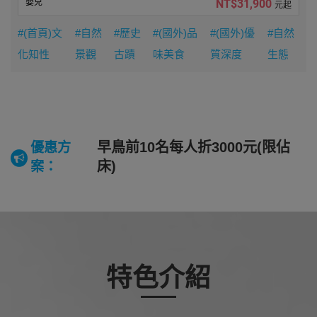
NT$31,900
元起
#(首頁)文
#自然
#歷史
#(國外)品
#(國外)優
#自然
化知性
景觀
古蹟
味美食
質深度
生態
早鳥前10名每人折3000元(限佔
優惠方
床)
案：
特色介紹