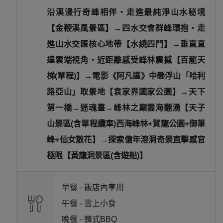
沿溪漫行奇峰相伴・走進最純淨山水秘境
【金鞭溪風景區】→四水交會群峰環抱・走
進山水交匯核心地帶【水繞四門】→垂直直
達雲端視角・近距離感受峰林震撼【百龍天
梯(單程)】→電影《阿凡達》中懸浮山「哈利
路亞山」取景地【袁家界國家公園】→天下
第一橋→迷魂臺→峰林之巔雲海翻湧【天子
山景區(含單程纜車)西海峰林+賀龍公園+御筆
峰+仙女散花】→探索億年溶洞奇景直擊感官
極限【黃龍洞景區(含遊船)】
早餐 -
飯店內享用
午餐 -
雲上小食
晚餐 -
韓式BBQ