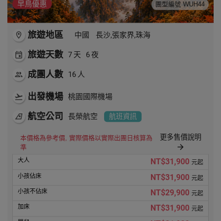
早鳥優惠
團型編號 WUH44
旅遊地區
room
中國
長沙,張家界,珠海
旅遊天數
event
7
天
6
夜
成團人數
people
16
人
出發機場
flight_takeoff
桃園國際機場
航空公司
airlines
長榮航空
航班資訊
更多售價說明
本價格為參考價, 實際價格以實際出團日核算為
arrow_forward
準
NT$31,900
元起
NT$31,900
元起
NT$29,900
元起
NT$31,900
元起