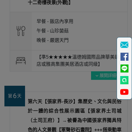
十二奇樓夜景(外觀)】
早餐 -
飯店內享用
午餐 -
山珍菌菇
晚餐 -
嚴選天門
【準5★★★★★溫德姆國際品牌華美達酒
店或雅高集團美居酒店或同級】
展開詳細行程
expand_more
6
第
天
第六天【張家界-長沙】集歷史、文化與民俗
於一體的綜合性展示園區【張家界土司城
（土司王府）】→被譽為中國張家界獨具特
色的人文景觀【軍聲砂石畫院】+++搭乘動車