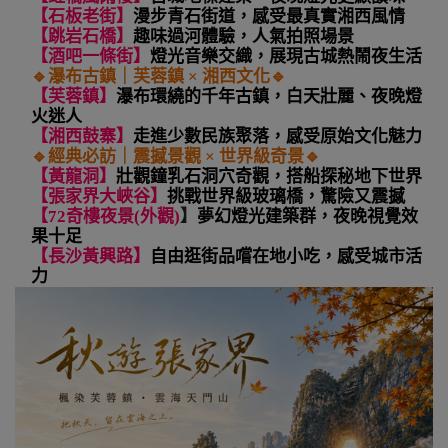
【石板老街】
漫步青石街道，感受最真實湘西風情
【跳岩石橋】
趣味過河體驗，人氣拍照場景
【酒吧一條街】
燈光音樂交織，展現古城熱鬧夜生活
🔹
瀑布古鎮｜芙蓉鎮 × 湘西文化
🔹
【芙蓉鎮】
瀑布環繞的千年古鎮，白天壯麗、夜晚燈
火迷人
【湘西鼓寨】
走進少數民族聚落，感受原始文化魅力
🔹
經典必訪｜震撼景觀 × 世界級奇景
🔹
【黃龍洞】
壯觀鐘乳石洞穴奇觀，搭船探秘地下世界
【張家界大峽谷】
挑戰世界級玻璃橋，驚險又震撼
【72奇樓夜景(外觀)
】
夢幻燈光建築群，夜晚視覺效
果十足
【長沙黃興路】
自由逛街品嚐在地小吃，感受城市活
力