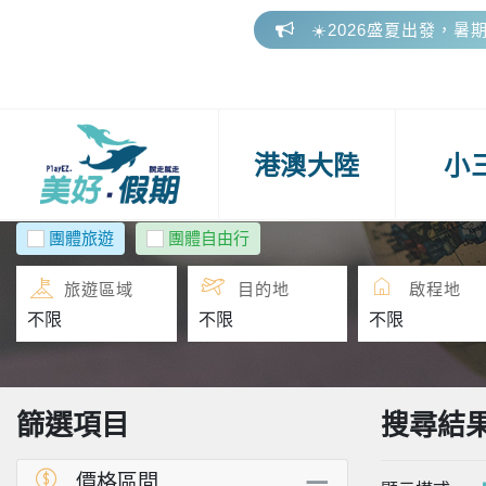
☀️2026盛夏出發，暑
🎁 美好假期參團好評
📢 2026 下半年連假
☀️2026盛夏出發，暑
港澳大陸
小
🎁 美好假期參團好評
團體旅遊
團體自由行
旅遊區域
目的地
啟程地
篩選項目
搜尋結
價格區間