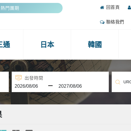
回首頁
期熱門團期
抽好禮
聯絡我們
攻略
期熱門團期
三通
日本
韓國
抽好禮
出發時間
果