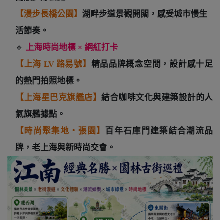
【漫步長橋公園】
湖畔步道景觀開闊，感受城市慢生
活節奏。
🔹
上海時尚地標 × 網紅打卡
【上海 LV 路易號】
精品品牌概念空間，設計感十足
的熱門拍照地標。
【上海星巴克旗艦店】
結合咖啡文化與建築設計的人
氣旗艦據點。
【時尚聚集地・張園】
百年石庫門建築結合潮流品
牌，老上海與新時尚交會。