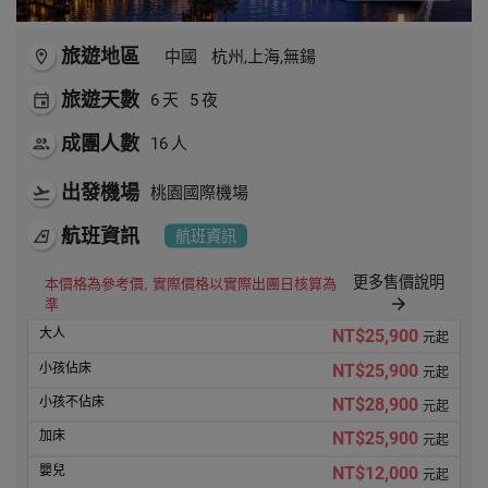
旅遊地區
room
中國
杭州,上海,無鍚
旅遊天數
event
6
天
5
夜
成團人數
people
16
人
出發機場
flight_takeoff
桃園國際機場
航班資訊
airlines
航班資訊
更多售價說明
本價格為參考價, 實際價格以實際出團日核算為
arrow_forward
準
NT$25,900
元起
NT$25,900
元起
NT$28,900
元起
NT$25,900
元起
NT$12,000
元起