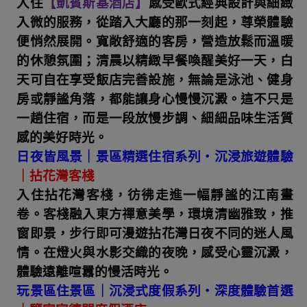
入住
【凱賓斯基酒店】
感受歐式經典設計與細緻
入微的服務，從踏入大廳的那一刻起，尊榮體驗
便悄然展開。寬敞舒適的客房，營造放鬆而溫暖
的休憩氛圍；清晨以精緻早餐喚醒美好一天，白
天可自在享受飯店完善設施，無論是泳池、健身
房或靜謐角落，都能讓身心慢慢沉澱。這不只是
一趟住宿，而是一段放慢步調、細細品味生活質
感的美好時光。
日夜皆風景｜景區精選住宿系列・沉浸旅遊體驗
｜拈花灣客棧
入住拈花灣客棧，彷彿走進一幅靜謐的江南畫
卷。客棧融入東方禪意美學，環境清幽雅致，推
窗即景，步行即可漫遊拈花灣日夜不同的迷人風
情。在燈火與水影交織的夜晚，感受心靈沉澱，
體驗遠離喧囂的慢活時光。
玩景區住景區｜沉浸式度假系列・深度體驗首選