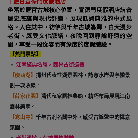
｜鹽官宣德門度假酒店
坐落於鹽官古城核心位置，宣德門度假酒店結合
歷史底蘊與現代舒適，展現低調典雅的中式風
格。入住其中，彷彿與千年古城為鄰，白天漫步
老街、感受文化脈絡，夜晚回到靜謐舒適的空
間，享受一段從容而有深度的度假體驗。
【熱門景點】
🔹
江南經典名勝 × 園林古街巡禮
【瘦西湖】
揚州代表性湖景園林，詩意水岸與亭橋景
觀一次收錄。
【薛家花園】
清代私家園林典範，精巧布局展現江南
園林美學。
【寒山寺】
千年古剎名聞中外，感受古鐘聲中的禪意
氛圍。