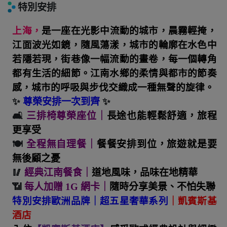
特別安排
上海，
是一座在光影中流動的城市，晨霧輕掩，
江面波光如鏡，隨風蕩漾，城市的輪廓在水色中
若隱若現，街巷像一幅流動的畫卷，每一個轉角
都有生活的細節。江南水鄉的柔情與都市的節奏
感，城市的呼吸與步伐交織成一種無聲的旋律。
✨
尊榮安排一次到齊
✨
🛋
三排椅尊榮座位
｜
長途也能輕鬆舒適，旅程
更享受
🍽
全程無自理餐
｜
餐餐安排到位，旅遊就是要
無後顧之憂
🥢
經典江南餐食
｜
道地風味，品味在地精華
📶
每人加贈 1G 網卡
｜
隨時分享美景、不怕失聯
特別安排歐洲品牌｜超五星奢華系列
｜凱賓斯基
酒店