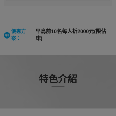
早鳥前10名每人折2000元(限佔
優惠方
床)
案：
特色介紹