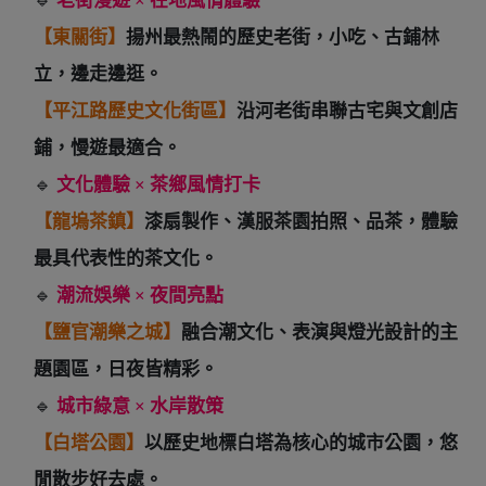
🔹
老街漫遊 × 在地風情體驗
【東關街】
揚州最熱鬧的歷史老街，小吃、古鋪林
立，邊走邊逛。
【平江路歷史文化街區】
沿河老街串聯古宅與文創店
鋪，慢遊最適合。
🔹
文化體驗 × 茶鄉風情打卡
【龍塢茶鎮】
漆扇製作、漢服茶園拍照、品茶，體驗
最具代表性的茶文化。
🔹
潮流娛樂 × 夜間亮點
【鹽官潮樂之城】
融合潮文化、表演與燈光設計的主
題園區，日夜皆精彩。
🔹
城市綠意 × 水岸散策
【白塔公園】
以歷史地標白塔為核心的城市公園，悠
閒散步好去處。