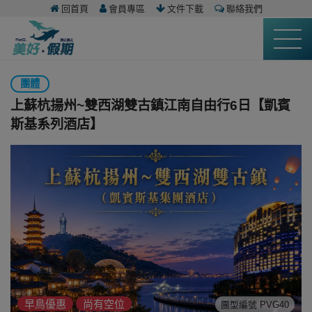
回首頁
會員專區
文件下載
聯絡我們
團體
上蘇杭揚州~雙西湖雙古鎮江南自由行6日【凱賓
斯基系列酒店】
早鳥優惠
尚有空位
團型編號 PVG40