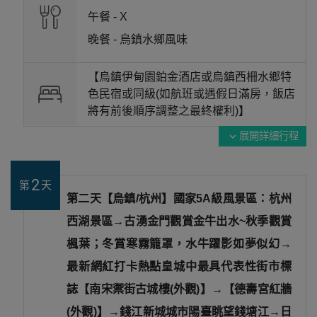
午餐 -
X
晚餐 -
烏鎮水鄉風味
【烏鎮伊甸園鉑金酒店或烏鎮西柵水鄉特
色民宿或同級(如航班或遇假日滿房，飯店
將有前後順序調整之最終權利)】
展開詳細行程
expand_more
2
第
天
第二天【烏鎮/杭州】國家5A級風景區：杭州
西湖景區→古湧金門觀賞金牛出水~秋季觀賞
楓葉；冬賞寒霧籠罩，水牛躍影如夢似幻→
最新網紅打卡熱點皇城中最具代表性街市標
誌【南宋禦街古城樓(外觀)】→【德壽宮紅牆
(外觀)】→錢江新城城市陽臺眺望錢塘江→日