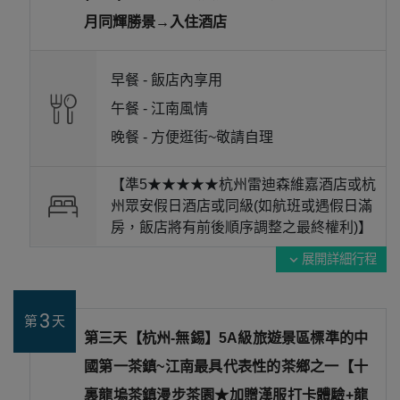
月同輝勝景→入住酒店
早餐 -
飯店內享用
午餐 -
江南風情
晚餐 -
方便逛街~敬請自理
【準5★★★★★杭州雷迪森維嘉酒店或杭
州眾安假日酒店或同級(如航班或遇假日滿
房，飯店將有前後順序調整之最終權利)】
展開詳細行程
expand_more
3
第
天
第三天【杭州-無錫】5A級旅遊景區標準的中
國第一茶鎮~江南最具代表性的茶鄉之一【十
裏龍塢茶鎮漫步茶園★加贈漢服打卡體驗+龍