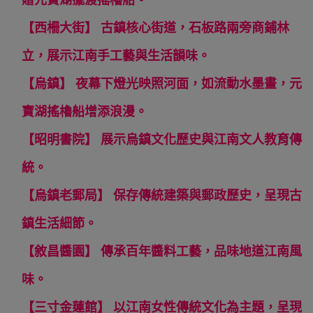
贈元寶湖擺渡搖櫓船。
【西柵大街】 古鎮核心街道，石板路兩旁商鋪林
立，展示江南手工藝與生活韻味。
【烏鎮】 夜幕下燈光映照河面，如流動水墨畫，元
寶湖搖櫓船增添浪漫。
【昭明書院】 展示烏鎮文化歷史與江南文人教育傳
統。
【烏鎮老郵局】 保存傳統建築與郵政歷史，呈現古
鎮生活細節。
【敘昌醬園】 傳承百年醬料工藝，品味地道江南風
味。
【三寸金蓮館】 以江南女性傳統文化為主題，呈現