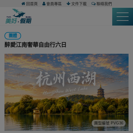
回首頁
會員專區
文件下載
聯絡我們
團體
醉愛江南奢華自由行六日
團型編號 PVG36