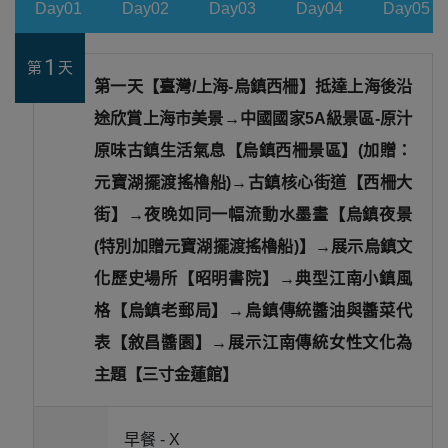
Day01
Day02
Day03
Day04
Day05
1
第
天
第一天【臺灣/上海-烏鎮西柵】抵達上海後沿
途欣賞上海市美景→中國國家5A級景區-原汁
原味古鎮生活氣息【烏鎮西柵景區】(加贈：
元寶湖擺渡搖櫓船)→古鎮核心街道【西柵大
街】→夜晚如同一幅流動水墨畫【烏鎮夜景
(特別加贈元寶湖擺渡搖櫓船)】→展示烏鎮文
化歷史場所【昭明書院】→典型江南小鎮風
格【烏鎮老郵局】→烏鎮傳統醬油與醬菜代
表【敘昌醬園】→展示江南傳統女性文化為
主題【三寸金蓮館】
早餐 -
X