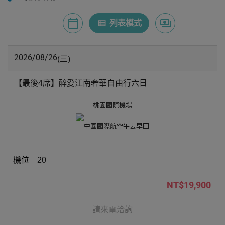
calendar_today
payments
view_list
月曆模式
列表模式
價格模式
2026/08/26
(三)
【最後4席】醉愛江南奢華自由行六日
桃園國際機場
中國國際航空
午去早回
20
NT$19,900
請來電洽詢