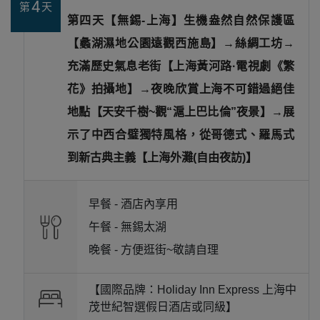
4
第
天
第四天【無錫-上海】生機盎然自然保護區
【蠡湖濕地公園遠觀西施島】→絲綢工坊→
充滿歷史氣息老街【上海黃河路·電視劇《繁
花》拍攝地】→夜晚欣賞上海不可錯過絕佳
地點【天安千樹~觀“滬上巴比倫”夜景】→展
示了中西合璧獨特風格，從哥德式、羅馬式
到新古典主義【上海外灘(自由夜訪)】
早餐 -
酒店內享用
午餐 -
無錫太湖
晚餐 -
方便逛街~敬請自理
【國際品牌：Holiday Inn Express 上海中
茂世紀智選假日酒店或同級】