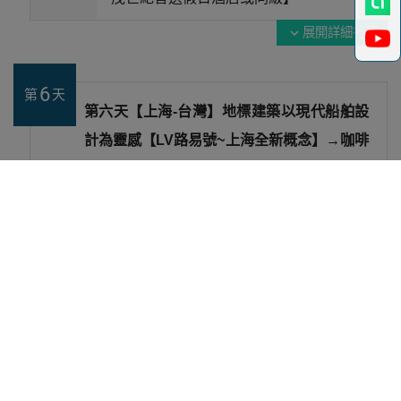
展開詳細行程
expand_more
6
第
天
第六天【上海-台灣】地標建築以現代船舶設
計為靈感【LV路易號~上海全新概念】→咖啡
愛好者與城市打卡客的必訪地點【上海星巴
克旗艦店】→上海城市裡兼具文化底蘊與潮
流魅力地標之一【時尚聚集地張園】→溫暖
的家
早餐 -
飯店餐內享用
午餐 -
逛街方便，敬請自理
晚餐 -
機上點心