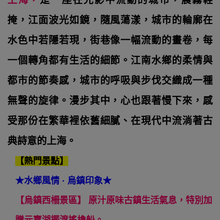
上海，
是一座在光影中流動的城市，晨霧輕
掩，江面波光如鏡，隨風蕩漾，城市的輪廓在
水色中若隱若現，街巷像一幅流動的畫卷，每
一個轉角都有生活的細節。江南水鄉的柔情與
都市的節奏感，城市的呼吸與步伐交織成一種
無聲的旋律。漫步其中，心也跟著慢下來，感
受那份在繁華裡依舊細膩、在現代中流淌著古
典詩意的上海。
【熱門景點】
★
水鄉風情 · 烏鎮印象
★
【烏鎮西柵景區】 原汁原味古鎮生活氣息，特別加