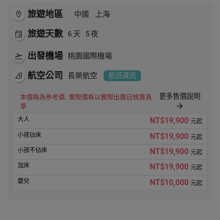
旅遊地區
room
中國
上海
旅遊天數
event
6
天
5
夜
出發機場
flight_takeoff
桃園國際機場
航空公司
airlines
長榮航空
航班資訊
更多售價說明
本價格為參考價, 實際價格以實際出團日核算為
arrow_forward
準
NT$19,900
元起
NT$19,900
元起
NT$19,900
元起
NT$19,900
元起
NT$10,000
元起