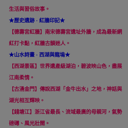
生活與習俗故事。
★
歷史遺跡 · 紅牆印記
★
【德壽宮紅牆】南宋德壽宮遺址外牆，成為最新網
紅打卡點，紅牆古韻迷人。
★
山水詩畫 · 西湖與龍塢
★
【西湖景區】世界遺產級湖泊，碧波映山色，盡展
江南柔情。
【古湧金門】傳說西湖「金牛出水」之地，神話與
湖光相互輝映。
【錢塘江】浙江省最長、流域最廣的母親河，氣勢
磅礡、風光壯闊。