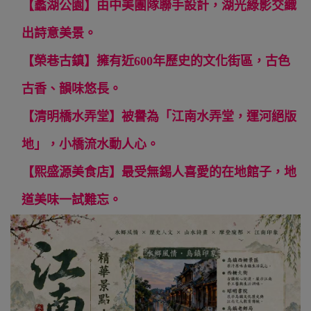
【蠡湖公園】由中美團隊聯手設計，湖光綠影交織
出詩意美景。
【榮巷古鎮】擁有近600年歷史的文化街區，古色
古香、韻味悠長。
【清明橋水弄堂】被譽為「江南水弄堂，運河絕版
地」，小橋流水動人心。
【熙盛源美食店】最受無錫人喜愛的在地館子，地
道美味一試難忘。