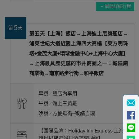
展開詳細行程
expand_more
5
第
天
第五天【上海】飯店→上海迪士尼旗艦店→
浦東世紀大道近觀上海四大高樓【東方明珠
塔+金茂大廈+環球金融中心+上海中心大廈】
→上海最具歷史感的市井商圈之一：城隍廟
商業街→南京路步行街→和平飯店
早餐 -
飯店內享用
午餐 -
滬上三黃雞
晚餐 -
方便逛街~敬請自理
【國際品牌：Holiday Inn Express 上海中
茂世紀智選假日酒店或同級】