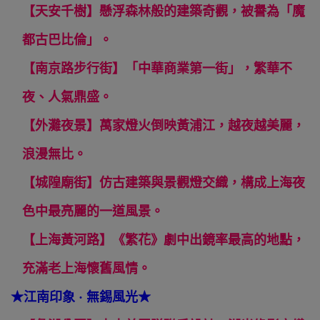
【天安千樹】懸浮森林般的建築奇觀，被譽為「魔
都古巴比倫」。
【南京路步行街】「中華商業第一街」，繁華不
夜、人氣鼎盛。
【外灘夜景】萬家燈火倒映黃浦江，越夜越美麗，
浪漫無比。
【城隍廟街】仿古建築與景觀燈交織，構成上海夜
色中最亮麗的一道風景。
【上海黃河路】《繁花》劇中出鏡率最高的地點，
充滿老上海懷舊風情。
★
江南印象 · 無錫風光
★