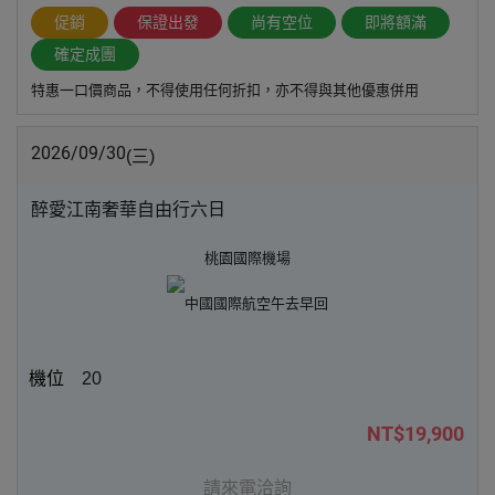
促銷
保證出發
尚有空位
即將額滿
確定成團
特惠一口價商品，不得使用任何折扣，亦不得與其他優惠併用
2026/09/30
(三)
醉愛江南奢華自由行六日
桃園國際機場
中國國際航空
午去早回
20
NT$19,900
請來電洽詢