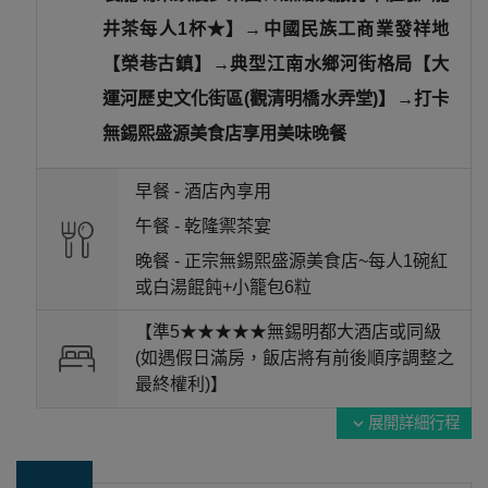
井茶每人1杯★】→中國民族工商業發祥地
【榮巷古鎮】→典型江南水鄉河街格局【大
運河歷史文化街區(觀清明橋水弄堂)】→打卡
無錫熙盛源美食店享用美味晚餐
早餐 -
酒店內享用
午餐 -
乾隆禦茶宴
晚餐 -
正宗無錫熙盛源美食店~每人1碗紅
或白湯餛飩+小籠包6粒
【準5★★★★★無錫明都大酒店或同級
(如遇假日滿房，飯店將有前後順序調整之
最終權利)】
展開詳細行程
expand_more