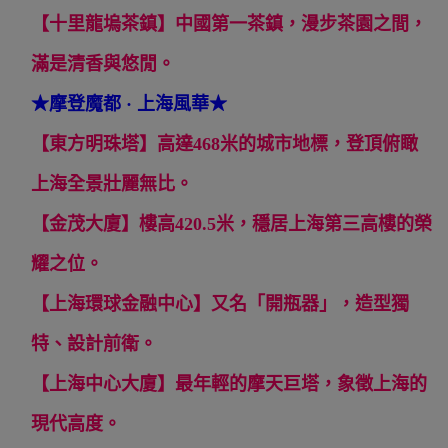
【十里龍塢茶鎮】中國第一茶鎮，漫步茶園之間，
滿是清香與悠閒。
★
摩登魔都 · 上海風華★
【東方明珠塔】高達468米的城市地標，登頂俯瞰
上海全景壯麗無比。
【金茂大廈】樓高420.5米，穩居上海第三高樓的榮
耀之位。
【上海環球金融中心】又名「開瓶器」，造型獨
特、設計前衛。
【上海中心大廈】最年輕的摩天巨塔，象徵上海的
現代高度。