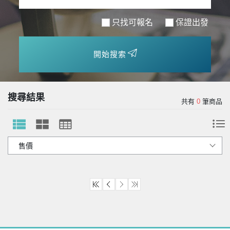
只找可報名
保證出發
開始搜索
搜尋結果
共有
0
筆商品