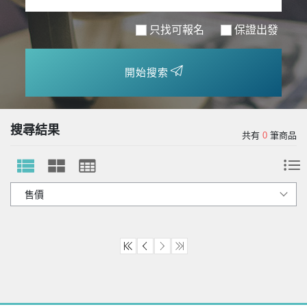
只找可報名
保證出發
開始搜索
搜尋結果
共有
0
筆商品