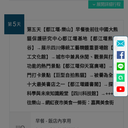
展開詳細行程
expand_more
5
第
天
第五天【都江堰-樂山】早餐後前往中國大熊
貓保護研究中心都江堰基地【都江堰熊貓
谷】→展示四川傳統工藝精髓重要場館【蜀
工文化館】→城市中兼具休閒、觀景與打卡
功能的熱門景點【都江堰仰天窩廣場】→熱
門打卡景點【巨型自拍熊貓】→被譽為全球
十大最美書店之一【都江堰鍾書閣】→探索
科學與未來知識殿堂【四川科技館】→+++前
往樂山→網紅夜市美食一條街：嘉興美食街
早餐 -
飯店內享用