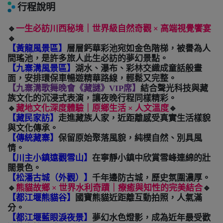
行程說明
🔹
一生必訪川西秘境｜世界級自然奇觀
×
高端視覺饗宴
🔹
【黃龍風景區】
層層鈣華彩池宛如金色階梯，被譽為人
間瑤池，是許多旅人此生必訪的夢幻景點。
【九寨溝風景區】
湖水、瀑布、彩林交織成童話般畫
面，安排環保車暢遊精華路線，輕鬆又完整。
【九寨溝歌舞晚會《藏謎》
VIP
席】
結合聲光科技與藏
族文化的沉浸式表演，讓夜晚行程同樣精彩。
🔹
藏地文化深度體驗｜原鄉生活
×
人文溫度
🔹
【藏民家訪】
走進藏族人家，近距離感受真實生活樣貌
與文化傳承。
【傳統藏寨】
保留原始聚落風貌，純樸自然、別具風
情。
【川主小鎮遠觀雪山】
在寧靜小鎮中欣賞雪峰連綿的壯
闊景色。
【松潘古城（外觀）】
千年邊防古城，歷史氛圍濃厚。
🔹
熊貓故鄉
×
世界水利奇蹟｜療癒與知性的完美結合
🔹
【都江堰熊貓谷】
國寶熊貓近距離互動拍照，人氣滿
分。
【都江堰藍眼淚夜景】
夢幻水色燈影，成為近年最受歡