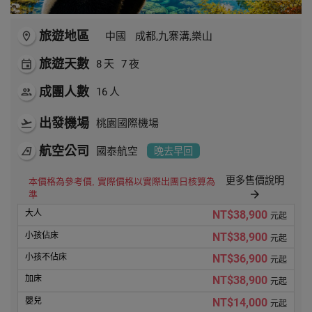
旅遊地區
room
中國
成都,九寨溝,樂山
旅遊天數
event
8
天
7
夜
成團人數
people
16
人
出發機場
flight_takeoff
桃園國際機場
航空公司
airlines
國泰航空
晚去早回
更多售價說明
本價格為參考價, 實際價格以實際出團日核算為
arrow_forward
準
NT$38,900
元起
NT$38,900
元起
NT$36,900
元起
NT$38,900
元起
NT$14,000
元起