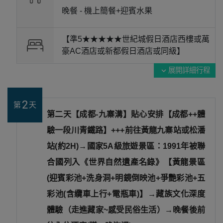
晚餐 -
機上簡餐+迎賓水果
【準5★★★★★世紀城假日酒店西樓或萬
豪AC酒店或新都假日酒店或同級】
展開詳細行程
expand_more
2
第
天
第二天【成都-九寨溝】貼心安排【成都++體
驗一段川青鐵路】+++前往黃龍九寨站或松潘
站(約2H)→國家5A級旅遊景區：1991年被聯
合國列入《世界自然遺產名錄》【黃龍景區
(迎賓彩池+洗身洞+明鏡倒映池+爭艷彩池+五
彩池(含纜車上行+電瓶車)】→藏族文化深度
體驗（走進藏家~感受民俗生活）→晚餐後前