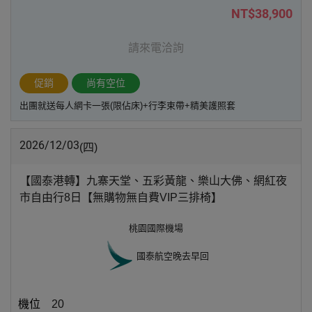
NT$38,900
請來電洽詢
促銷
尚有空位
出團就送每人網卡一張(限佔床)+行李束帶+精美護照套
2026/12/03
(四)
【國泰港轉】九寨天堂、五彩黃龍、樂山大佛、網紅夜
市自由行8日【無購物無自費VIP三排椅】
桃園國際機場
國泰航空
晚去早回
20