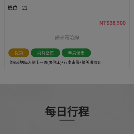
21
NT$38,900
請來電洽詢
促銷
尚有空位
早鳥優惠
出團就送每人網卡一張(限佔床)+行李束帶+精美護照套
每日行程