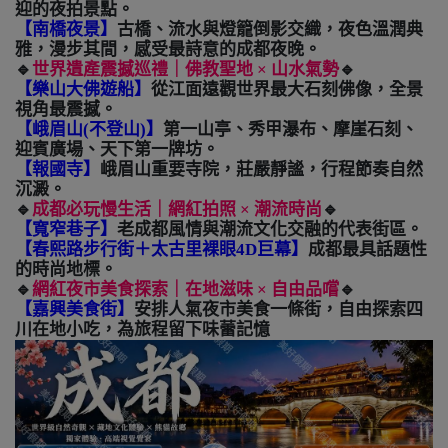
迎的夜拍景點。
【南橋夜景】
古橋、流水與燈籠倒影交織，夜色溫潤典
雅，漫步其間，感受最詩意的成都夜晚。
🔹
世界遺產震撼巡禮｜佛教聖地
×
山水氣勢
🔹
【樂山大佛遊船】
從江面遠觀世界最大石刻佛像，全景
視角最震撼。
【峨眉山
(
不登山
)
】
第一山亭、秀甲瀑布、摩崖石刻、
迎賓廣場、天下第一牌坊。
【報國寺】
峨眉山重要寺院，莊嚴靜謐，行程節奏自然
沉澱。
🔹
成都必玩慢生活｜網紅拍照
×
潮流時尚
🔹
【寬窄巷子】
老成都風情與潮流文化交融的代表街區。
【春熙路步行街＋太古里裸眼
4D
巨幕】
成都最具話題性
的時尚地標。
🔹
網紅夜市美食探索｜在地滋味
×
自由品嚐
🔹
【嘉興美食街】
安排人氣夜市美食一條街，自由探索四
川在地小吃，為旅程留下味蕾記憶