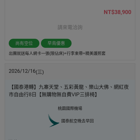
NT$38,900
請來電洽詢
尚有空位
早鳥優惠
出團就送每人網卡一張(限佔床)+行李束帶+精美護照套
2026/12/16
(三)
【國泰港轉】九寨天堂、五彩黃龍、樂山大佛、網紅夜
市自由行8日【無購物無自費VIP三排椅】
桃園國際機場
國泰航空
晚去早回