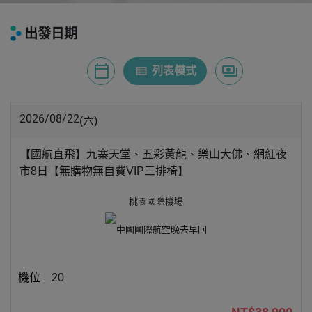
出發日期
calendar_today
payments
view_list
月曆模式
列表模式
價格模式
2026/08/22
(六)
【國航直飛】九寨天堂、五彩黃龍、樂山大佛、網紅夜
市8日【無購物無自費VIP三排椅】
桃園國際機場
中國國際航空
晚去早回
20