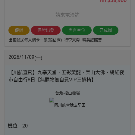
NT$38,900
請來電洽詢
促銷
保證出發
尚有空位
已成團
出團就送每人網卡一張(限佔床)+行李束帶+精美護照套
2026/11/09
(一)
【川航直飛】九寨天堂、五彩黃龍、樂山大佛、網紅夜
市自由行8日【無購物無自費VIP三排椅】
台北-松山機場
四川航空
晚去早回
20