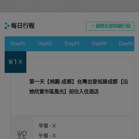
每日行程
expand_more
展開全部詳細行程
Day01
Day02
Day03
Day04
Day05
1
第
天
第一天【桃園-成都】台灣出發抵達成都【沿
途欣賞市區風光】前往入住酒店
早餐 -
X
午餐 -
X