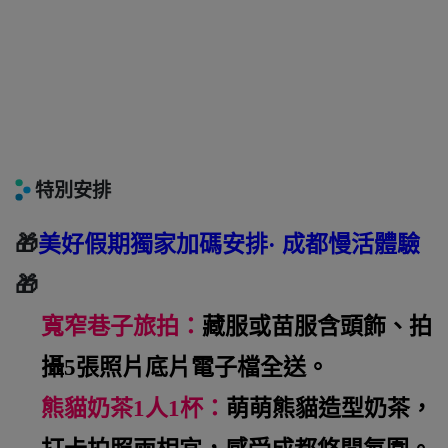
特別安排
🎁
美好假期獨家加碼安排· 成都慢活體驗
🎁
寬窄巷子旅拍：
藏服或苗服含頭飾、拍
攝5張照片底片電子檔全送。
熊貓奶茶1人1杯：
萌萌熊貓造型奶茶，