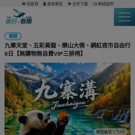
回首頁
會員專區
文件下載
聯絡我們
團體
九寨天堂、五彩黃龍、樂山大佛、網紅夜市自由行
8日【無購物無自費VIP三排椅】
團型編號 CTU15