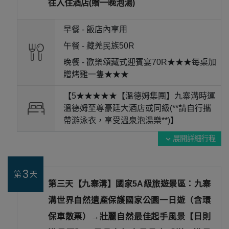
往入住酒店(贈一晚泡湯)
早餐 -
飯店內享用
午餐 -
藏羌民族50R
晚餐 -
歡樂頌藏式迎賓宴70R★★★每桌加
贈烤雞一隻★★★
【5★★★★★【溫德姆集團】九寨溝時運
溫德姆至尊豪廷大酒店或同級(**請自行攜
帶游泳衣，享受溫泉泡湯樂**)】
展開詳細行程
expand_more
3
第
天
第三天【九寨溝】國家5A級旅遊景區：九寨
溝世界自然遺產保護國家公園一日遊（含環
保車散票）→壯麗自然最佳起手風景【日則