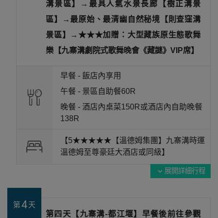
溝景區】→最具人氣水景長廊【樹正溝景
區】→最原始、最清幽自然秘境【則查窪溝
景區】→★★★加贈：大型藏族原生態歌舞
樂【九寨溝劇院式歌舞晚會《藏謎》VIP席】
早餐 -
飯店內享用
午餐 -
景區自助餐60R
晚餐 -
酒店內桌菜150R或酒店內自助晚餐
138R
【5★★★★★【溫德姆集團】九寨溝時運
溫德姆至尊豪廷大酒店或同級】
展開詳細行程
expand_more
4
第
天
第四天【九寨溝-都江堰】早餐後前往參觀