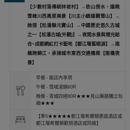
【少數村落傳統林坡村】→依山傍水、遠眺
雪峰川西高原美景【川主小鎮遠觀雪山】→
途徑【松潘縣元寶山】→中國歷史悠久古城
之一【松潘古城(外觀)】→夜間水景與燈光結
合~成都網紅打卡聖地【都江堰藍眼淚】→南
橫跨錦江，承接城市東西交通橋樑【南橋夜
景】
早餐 -
飯店內享用
午餐 -
雪域湯鍋60R
晚餐 -
青城四絕80R★★★見山藥膳獨立包
廂★★★
【準5★★★★★都江堰希爾頓惠庭酒店或
都江堰希爾頓歡朋酒店或同級】