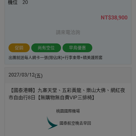
20
NT$38,900
請來電洽詢
促銷
尚有空位
早鳥優惠
出團就送每人網卡一張(限佔床)+行李束帶+精美護照套
2027/03/12
(五)
【國泰港轉】九寨天堂、五彩黃龍、樂山大佛、網紅夜
市自由行8日【無購物無自費VIP三排椅】
桃園國際機場
國泰航空
晚去早回