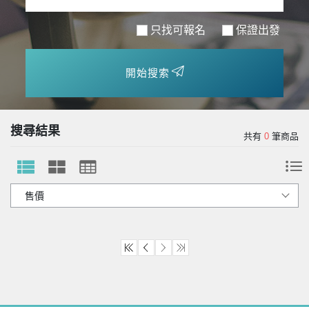
只找可報名
保證出發
開始搜索
搜尋結果
共有
0
筆商品