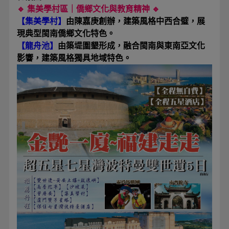
🔹 集美學村區｜僑鄉文化與教育精神 🔹
【集美學村】
由陳嘉庚創辦，建築風格中西合璧，展
現典型閩南僑鄉文化特色。
【龍舟池】
由築堤圍墾形成，融合閩南與東南亞文化
影響，建築風格獨具地域特色。