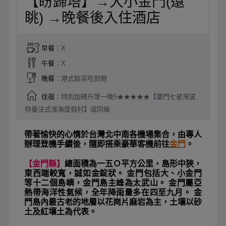
【盼歸塔】→大小金門(遠
眺) →晚餐後入住酒店
早餐
：X
午餐
：X
晚餐
：港式飲茶吃到飽
住宿
：特別加碼升等一晚5★★★★★【廈門七星灣波
特曼法式濱海度假村】或同級
帶著愉快的心情於台灣北中南各機場集合，由專人
辦理登機手續後，隨即搭乘豪華客機前往
金門
。
【金門縣】
總面積為一五Ｏ平方公里，島形中狹，
東西端較寬，誠如金錠狀。 金門包括大、小金門
等十二個島嶼，金門島主峰為太武山。 金門屬亞
熱帶海洋性氣候，全年降雨量多在四至九月。 金
門島內最古老的地層以花崗片麻岩為主，土壤以砂
土及紅壤土為代表。