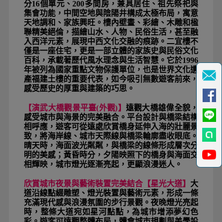
分16個單元、200多間房，兼具居住、祖先祭祀與
集會功能，中間空地與陰陽井構成太極布局，寓意
天地調和、家族興旺。樓內壁畫、彩繪、木雕和楹
聯精美絕倫，描繪山水、人物、民俗生活，甚至融
入西洋元素，展現中西文化交融的痕跡。二宜樓不
僅是一座住宅，更是一部立體的家族史與民俗文化
百科，承載著歷代風水理念與生活智慧。它於1996
年被列為國家重點文物保護單位，也是世界文化遺
產福建土樓的重要代表，如今吸引無數遊客前來，
感受歷史的厚重與建築的巧思。
【演武大橋觀景平臺(外觀)
】
遠觀大橋雄偉全貌，
感受城市與海景的完美融合。平台設計與橋梁結構
相呼應，遊客可從遠處欣賞橋身延伸入海的壯麗景
致，將海岸線、城市天際線與橋梁輪廓盡收眼底。
晴天時，海面波光粼粼，與橋梁的線條形成層次分
明的美感；黃昏時分，夕陽映照下的橋身與海面交
相輝映，城市燈光逐漸亮起，更顯浪漫迷人。
欣賞城市夜景與藝術裝置完美結合【星光大道】
大
道沿線點綴雕塑、燈光裝置與藝術元素，形成一條
充滿現代感與浪漫氛圍的步行景觀。夜晚燈光亮起
時，整條大道宛如星河點點，為城市增添夢幻色
彩。遊客可遠觀整體布局，體會城市規劃與美學設