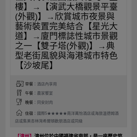
樓】→【演武大橋觀景平臺
(外觀)】→欣賞城市夜景與
藝術裝置完美結合【星光大
道】→廈門標誌性城市景觀
之一【雙子塔(外觀)】→典
型老街風貌與海港城市特色
【沙坡尾】
早餐
：酒店內享用
午餐
：農家饗宴
晚餐
：同安封肉
住宿
：國際5★★★★★南洋萬怡酒店或海旅溫德姆酒
店或集美杏林灣希爾頓歡朋酒店或同級
【漳州】
漳州位於中國福建省南部，是一座歷史悠