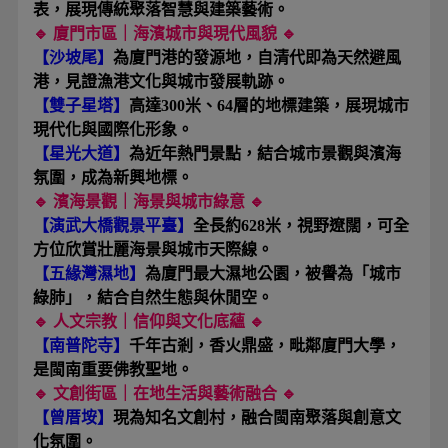
表，展現傳統聚落智慧與建築藝術。
🔹
廈門市區｜海濱城市與現代風貌 🔹
【沙坡尾】
為廈門港的發源地，自清代即為天然避風
港，見證漁港文化與城市發展軌跡。
【雙子星塔】
高達300米、64層的地標建築，展現城市
現代化與國際化形象。
【星光大道】
為近年熱門景點，結合城市景觀與濱海
氛圍，成為新興地標。
🔹
濱海景觀｜海景與城市綠意 🔹
【演武大橋觀景平臺】
全長約628米，視野遼闊，可全
方位欣賞壯麗海景與城市天際線。
【五緣灣濕地】
為廈門最大濕地公園，被譽為「城市
綠肺」，結合自然生態與休閒空。
🔹 人文宗教｜信仰與文化底蘊 🔹
【南普陀寺】
千年古剎，香火鼎盛，毗鄰廈門大學，
是閩南重要佛教聖地。
🔹
文創街區｜在地生活與藝術融合 🔹
【曾厝垵】
現為知名文創村，融合閩南聚落與創意文
化氛圍。