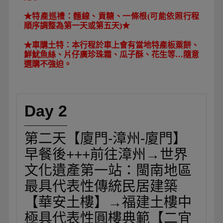
★特產巡禮：麵線、貢糖、一條根(可能依照行程
順序調整為第一天或第五天)★
★車購
土特
：本行程於車上會有當地特產
板粟餅、
鮮魷魚絲、片仔廣珍珠霜、瓜子酥、花生等…隨意
選購不強迫
。
Day 2
第二天【廈門-漳州-廈門】
早餐後+++前往漳州→世界
文化遺產第一站：閩南地區
最具代表性傳統民居建築
【華安土樓】→福建土樓中
極具代表性圓樓典範【二宜