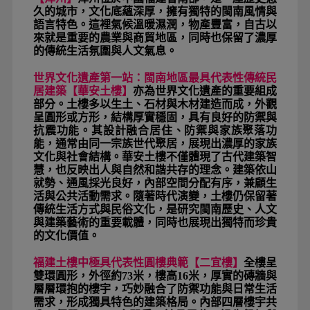
久的城市，文化底蘊深厚，擁有獨特的閩南風情與
語言特色。這裡氣候溫暖濕潤，物產豐富，自古以
來就是重要的農業與商貿地區，同時也保留了濃厚
的傳統生活氛圍與人文氣息。
世界文化遺產第一站：閩南地區最具代表性傳統民
居建築【華安土樓】
亦為世界文化遺產的重要組成
部分。土樓多以生土、石材與木材建造而成，外觀
呈圓形或方形，結構厚實穩固，具有良好的防禦與
抗震功能。其設計融合居住、防禦與家族聚落功
能，通常由同一宗族世代聚居，展現出濃厚的家族
文化與社會結構。華安土樓不僅體現了古代建築智
慧，也反映出人與自然和諧共存的理念。建築依山
就勢、通風採光良好，內部空間分配有序，兼顧生
活與公共活動需求。隨著時代演變，土樓仍保留著
傳統生活方式與民俗文化，是研究閩南歷史、人文
與建築藝術的重要載體，同時也展現出獨特而珍貴
的文化價值。
福建土樓中極具代表性圓樓典範【二宜樓】
全樓呈
雙環圓形，外徑約73米，樓高16米，厚實的磚牆與
層層環抱的樓宇，巧妙融合了防禦功能與日常生活
需求，形成獨具特色的建築格局。內部四層樓宇共