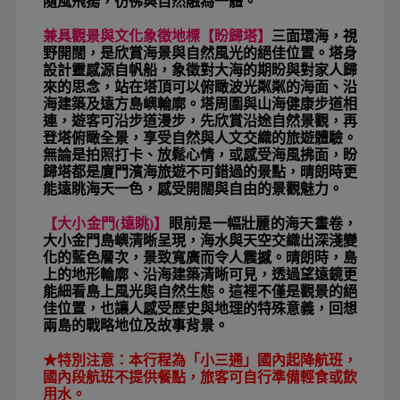
隨風飛揚，彷彿與自然融為一體。
兼具觀景與文化象徵地標【盼歸塔】
三面環海，視
野開闊，是欣賞海景與自然風光的絕佳位置。塔身
設計靈感源自帆船，象徵對大海的期盼與對家人歸
來的思念，站在塔頂可以俯瞰波光粼粼的海面、沿
海建築及遠方島嶼輪廓。塔周圍與山海健康步道相
連，遊客可沿步道漫步，先欣賞沿途自然景觀，再
登塔俯瞰全景，享受自然與人文交織的旅遊體驗。
無論是拍照打卡、放鬆心情，或感受海風拂面，盼
歸塔都是廈門濱海旅遊不可錯過的景點，晴朗時更
能遠眺海天一色，感受開闊與自由的景觀魅力。
【大小金門(遠眺)
】
眼前是一幅壯麗的海天畫卷，
大小金門島嶼清晰呈現，海水與天空交織出深淺變
化的藍色層次，景致寬廣而令人震撼。晴朗時，島
上的地形輪廓、沿海建築清晰可見，透過望遠鏡更
能細看島上風光與自然生態。這裡不僅是觀景的絕
佳位置，也讓人感受歷史與地理的特殊意義，回想
兩島的戰略地位及故事背景。
★特別注意：本行程為「小三通」國內起降航班，
國內段航班不提供餐點，旅客可自行準備輕食或飲
用水。