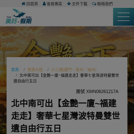
回首頁
會員專區
文件下載
聯絡我們
首頁
港澳大陸
小三通(廈門、泉州、福州)
北中南可出【金艷一廈~福建走走】奢華七星灣波特曼雙世
遺自由行五日
團號 XMN06261217A
北中南可出【金艷一廈~福建
走走】奢華七星灣波特曼雙世
遺自由行五日