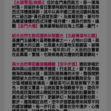
【水頭聚落(途經)】
位於金門島西南方，是一濱海
村落，保留許多昔日繁華時期所建造的閩南古厝與
西式洋樓建築群，其中以具中國江南池沼園林風格
的二級古跡“黃氏酉堂別業”，及高聳別致，兼可作
為瞭望槍樓的西式洋樓“得月樓”，頗具代表性。遠
觀
【金門大橋】
後乘豪華船前往海上花園—廈門。
結合自然生態保護與休閒觀光【五緣灣濕地公園】
是廈門五緣灣片區帶動專案之一，占地85公頃，是
廈門最大的公園，也是最大的濕地生態園區，被稱
為是廈門的城市綠肺。每年的3月，大批的白鷺會
在此築巢，繁殖，也是候鳥南北遷徙的重要驛站。
與大自然零距離接觸體驗【空中步道】
猶如穿梭於
森林與山谷間的懸浮通道，行走其上，腳下是翠綠
樹海和蜿蜒水道，頭頂則是無邊的天空，整個視野
瞬間被大自然包圍。步道設計兼顧美觀與安全，部
分區域鋪設玻璃板，讓遊客可以直接俯瞰下方景
色，刺激又驚喜。沿途設置多個觀景平台，提供不
同角度欣賞四周山巒起伏與河流交錯的壯麗景致，
晨光或夕陽映照下，更顯夢幻。無論是喜歡拍照、
散步，還是親近自然，空中步道都能帶來與眾不同
的感官體驗。每一步行走，都像在空中漫步，心情