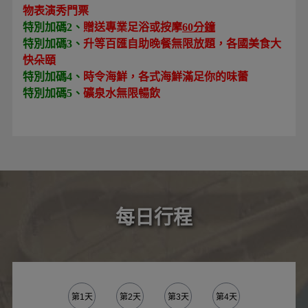
物表演秀門票
特別加碼2、
贈送專業足浴或按摩
60分鐘
特別加碼3、
升等百匯自助晚餐無限放題，各國美食大
快朵頤
特別加碼4、
時令海鮮，各式海鮮滿足你的味蕾
特別加碼5、
礦泉水無限暢飲
每日行程
第1天
第2天
第3天
第4天
第5天