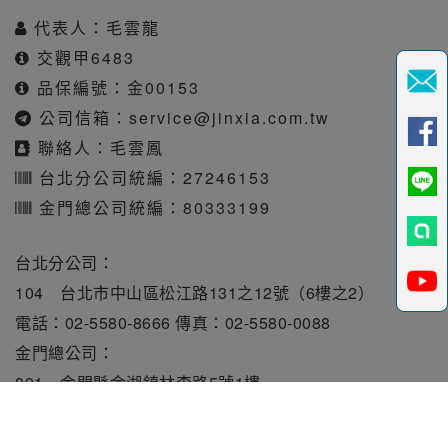
代表人：毛雲龍
交觀甲6483
品保編號：金00153
公司信箱：
service@jinxia.com.tw
聯絡人：毛雲鳳
台北分公司統編：27246153
金門總公司統編：80333199
台北分公司：
104 台北市中山區松江路131之12號（6樓之2）
電話：02-5580-8666 傳真：02-5580-0088
金門總公司：
891 金門縣金湖鎮林森路5號1樓
電話：082-331010 傳真：082-331515
旅行業責任保險保額每人250萬元。履約保證保險總額