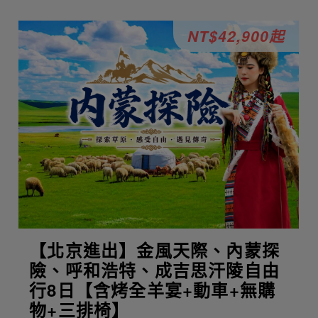
NT$42,900起
【北京進出】金風天際、內蒙探
險、呼和浩特、成吉思汗陵自由
行8日【含烤全羊宴+動車+無購
物+三排椅】