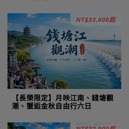
NT$33,900起
【長榮限定】月映江南、錢塘觀
潮、蟹逅金秋自由行六日
NT$32,900起