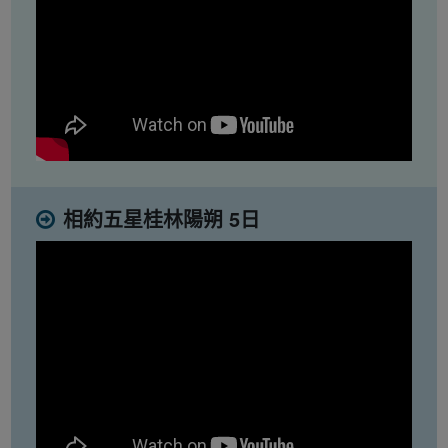
相約五星桂林陽朔 5日