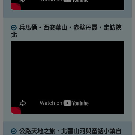
兵馬俑・西安華山・赤壁丹霞・走訪陝
北
公路天地之旅．北疆山河與童話小鎮自