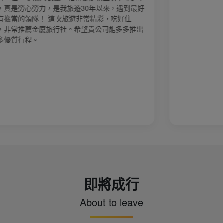
勞力，是我旅遊30年以來，遇到最好
隊！ 這次旅遊非常精彩，吃好住
金廈旅行社。希望貴公司能多多推出
。
即將成行
About to leave