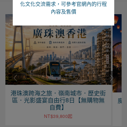
化文化交流需求，可參考官網內的行程
內容及售價
港珠澳跨海之旅．嶺南城市．歷史街
區．光影盛宴自由行8日【無購物無
魔
自費】
NT$39,800起