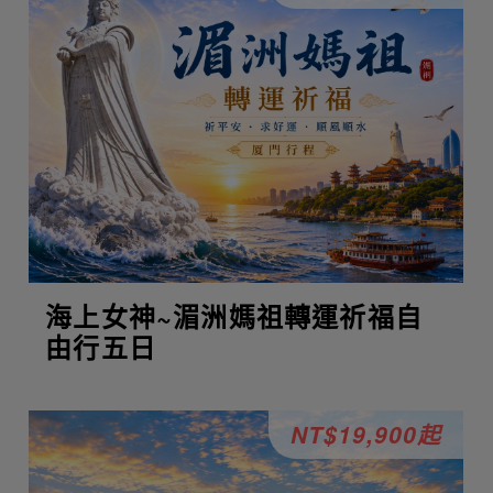
海上女神~湄洲媽祖轉運祈福自
由行五日
NT$19,900起