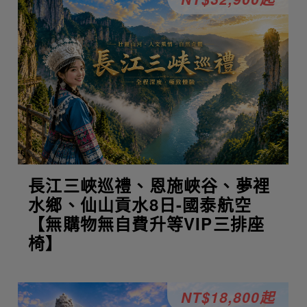
長江三峽巡禮、恩施峽谷、夢裡
水鄉、仙山貢水8日-國泰航空
【無購物無自費升等VIP三排座
椅】
NT$18,800起