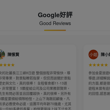
Google好評
Good Reviews
賢
陳小姐
★★★★★
江三峽8日遊 整個旅程非常愉快，導
參加金夏旅遊8天張家界
對景點瞭若指掌，侃侃而談關於景點
導遊,詳細解說兩位貼心
，真的很棒！ 全程餐食都11-13道
的方面,都是很棒的,白
！ 5顆星給公司及公司業務郭賢齊，
遊程未曾有這樣的拍照服
答並且回覆超快，真的很棒。另外有
的回憶,感恩謝謝.
頒給領隊柏愷，上山下海跟前顧後，凡
命必達，這團平均年齡70幾歲，尤其
多歲的長輩，柏愷更是扶上扶下寸步不