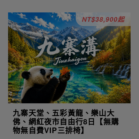
NT$38,900起
九寨天堂、五彩黃龍、樂山大
佛、網紅夜市自由行8日【無購
物無自費VIP三排椅】