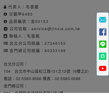
代表人：毛雲龍
交觀甲6483
品保編號：金00153
公司信箱：
service@jinxia.com.tw
聯絡人：毛雲鳳
台北分公司統編：27246153
金門總公司統編：80333199
台北分公司：
104 台北市中山區松江路131之12號（6樓之2）
電話：02-5580-8666 傳真：02-5580-0088
金門總公司：
891 金門縣金湖鎮林森路5號1樓
電話：082-331010 傳真：082-331515
旅行業責任保險保額每人250萬元。履約保證保險總額