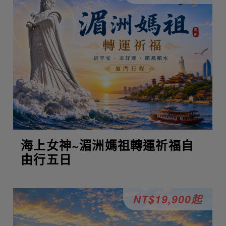
海上女神~湄洲媽祖轉運祈福自
由行五日
NT$19,900起