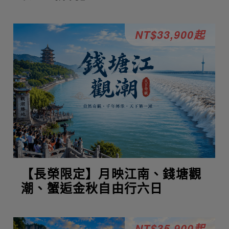
NT$33,900起
【長榮限定】月映江南、錢塘觀
潮、蟹逅金秋自由行六日
NT$35,900起