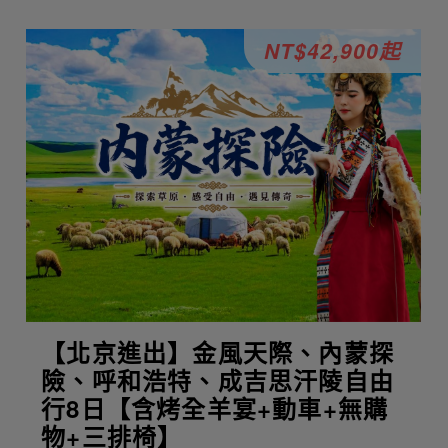
NT$42,900起
【北京進出】金風天際、內蒙探
險、呼和浩特、成吉思汗陵自由
行8日【含烤全羊宴+動車+無購
物+三排椅】