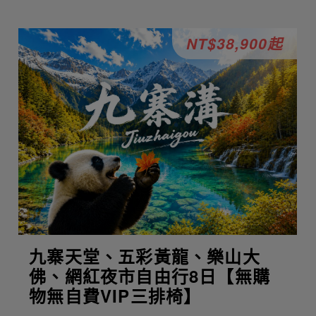
NT$38,900起
九寨天堂、五彩黃龍、樂山大
佛、網紅夜市自由行8日【無購
物無自費VIP三排椅】