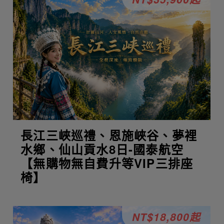
長江三峽巡禮、恩施峽谷、夢裡
水鄉、仙山貢水8日-國泰航空
【無購物無自費升等VIP三排座
椅】
NT$18,800起