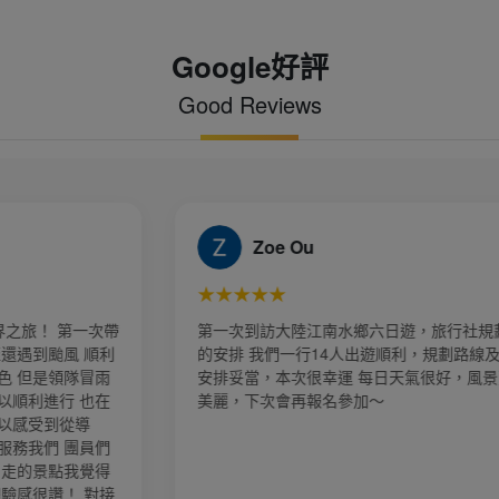
Google好評
Good Reviews
 Ou
Yen
★★★★★
大陸江南水鄉六日遊，旅行社規劃細心
第一次到大陸旅遊昆大
一行14人出遊順利，規劃路線及時間
親切熱心服務，幫我跟
次很幸運 每日天氣很好，風景更是
讓我們留下很美好的回憶
會再報名參加～
務態度非常好、有問必答
報名，金厦旅行社 美好假