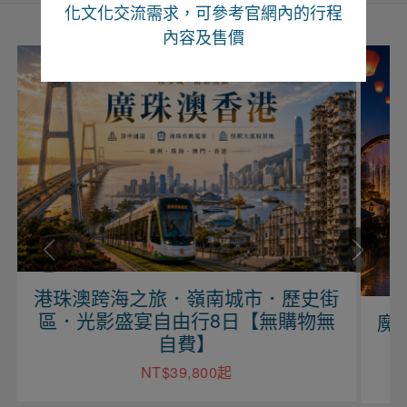
化文化交流需求，可參考官網內的行程
內容及售價
港珠澳跨海之旅．嶺南城市．歷史街
區．光影盛宴自由行8日【無購物無
魔
自費】
NT$39,800起