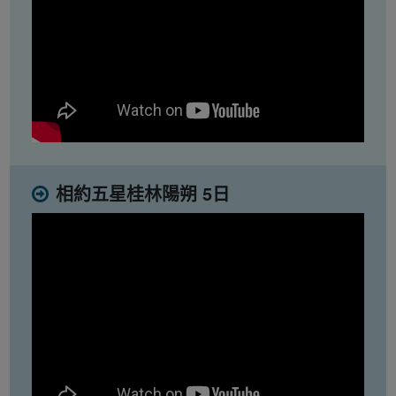
相約五星桂林陽朔 5日