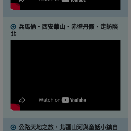
兵馬俑・西安華山・赤壁丹霞・走訪陝
北
公路天地之旅．北疆山河與童話小鎮自