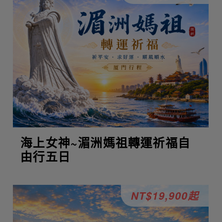
海上女神~湄洲媽祖轉運祈福自
由行五日
NT$19,900起