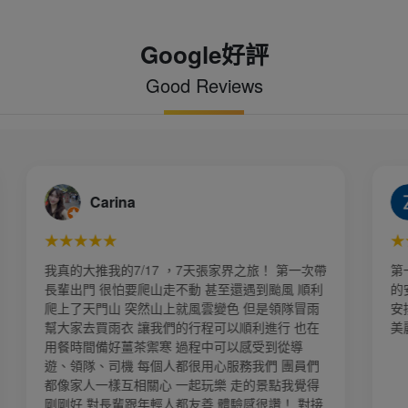
Google好評
Good Reviews
Zoe Ou
★★★★★
7天張家界之旅！ 第一次帶
第一次到訪大陸江南水鄉六日遊，旅
動 甚至還遇到颱風 順利
的安排 我們一行14人出遊順利，規
風雲變色 但是領隊冒雨
安排妥當，本次很幸運 每日天氣很
行程可以順利進行 也在
美麗，下次會再報名參加～
過程中可以感受到從導
很用心服務我們 團員們
起玩樂 走的景點我覺得
友善 體驗感很讚！ 對接