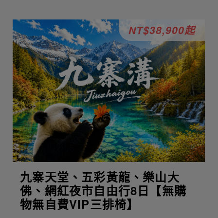
NT$38,900起
九寨天堂、五彩黃龍、樂山大
佛、網紅夜市自由行8日【無購
物無自費VIP三排椅】