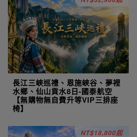
長江三峽巡禮、恩施峽谷、夢裡
水鄉、仙山貢水8日-國泰航空
【無購物無自費升等VIP三排座
椅】
NT$18,800起