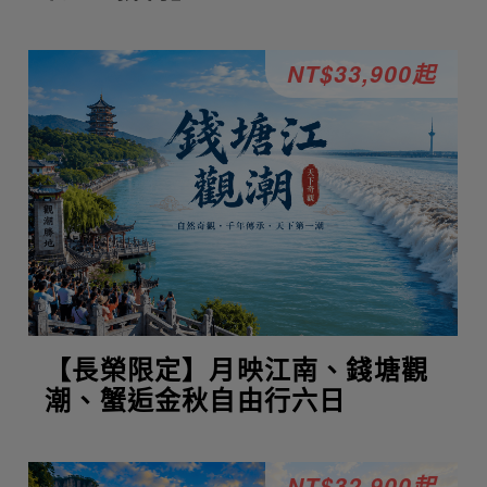
NT$33,900起
【長榮限定】月映江南、錢塘觀
潮、蟹逅金秋自由行六日
NT$32,900起