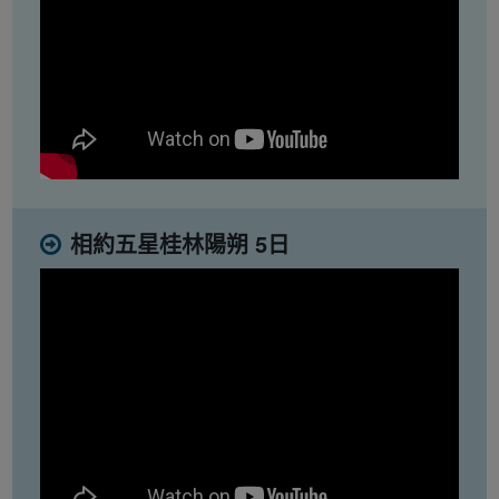
相約五星桂林陽朔 5日