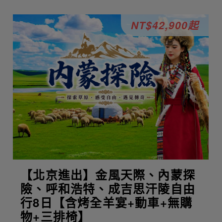
NT$42,900起
【北京進出】金風天際、內蒙探
險、呼和浩特、成吉思汗陵自由
行8日【含烤全羊宴+動車+無購
物+三排椅】