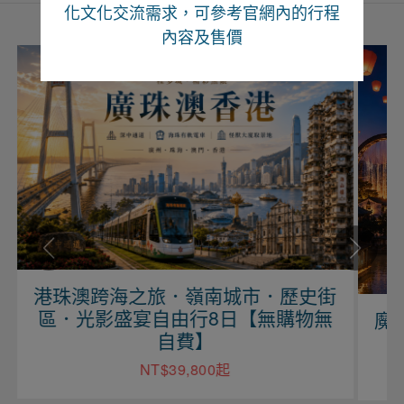
化文化交流需求，可參考官網內的行程
內容及售價
港珠澳跨海之旅．嶺南城市．歷史街
區．光影盛宴自由行8日【無購物無
魔
自費】
NT$39,800起