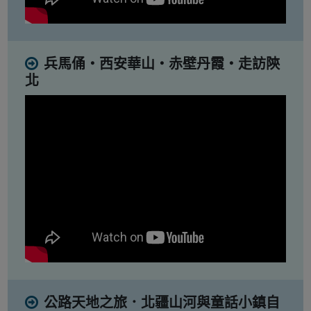
兵馬俑・西安華山・赤壁丹霞・走訪陝
北
公路天地之旅．北疆山河與童話小鎮自