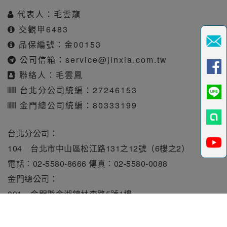
代表人：毛雲龍
交觀甲6483
品保編號：金00153
公司信箱：
service@jinxia.com.tw
聯絡人：毛雲鳳
台北分公司統編：27246153
金門總公司統編：80333199
台北分公司：
104 台北市中山區松江路131之12號（6樓之2）
電話：02-5580-8666 傳真：02-5580-0088
金門總公司：
891 金門縣金湖鎮林森路5號1樓
電話：082-331010 傳真：082-331515
旅行業責任保險保額每人250萬元。履約保證保險總額