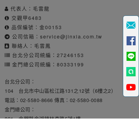
代表人：毛雲龍
交觀甲6483
品保編號：金00153
公司信箱：
service@jinxia.com.tw
聯絡人：毛雲鳳
台北分公司統編：27246153
金門總公司統編：80333199
台北分公司：
104 台北市中山區松江路131之12號（6樓之2）
電話：02-5580-8666 傳真：02-5580-0088
金門總公司：
891 金門縣金湖鎮林森路5號1樓
電話：082-331010 傳真：082-331515
旅行業責任保險保額每人250萬元。履約保證保險總額