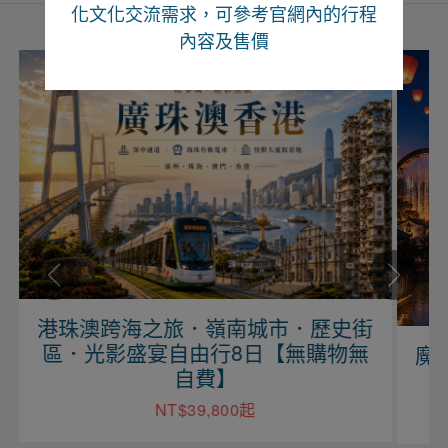
化文化交流需求，可參考官網內的行程
內容及售價
海之旅．嶺南城市．歷史街
盛宴自由行8日【無購物無
魔力江西、望仙
自費】
行六日【
NT$39,800起
NT$2