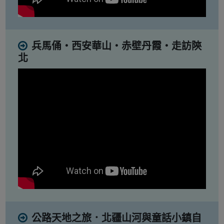
兵馬俑・西安華山・赤壁丹霞・走訪陝
北
公路天地之旅．北疆山河與童話小鎮自