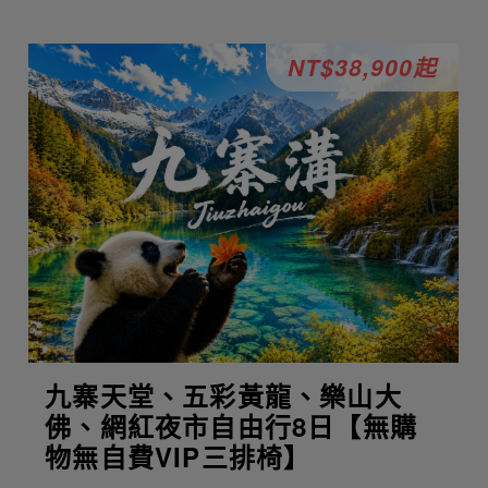
NT$38,900起
九寨天堂、五彩黃龍、樂山大
佛、網紅夜市自由行8日【無購
物無自費VIP三排椅】