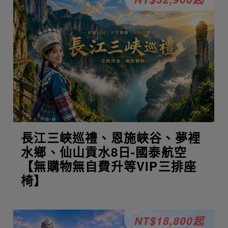
長江三峽巡禮、恩施峽谷、夢裡
水鄉、仙山貢水8日-國泰航空
【無購物無自費升等VIP三排座
椅】
NT$18,800起