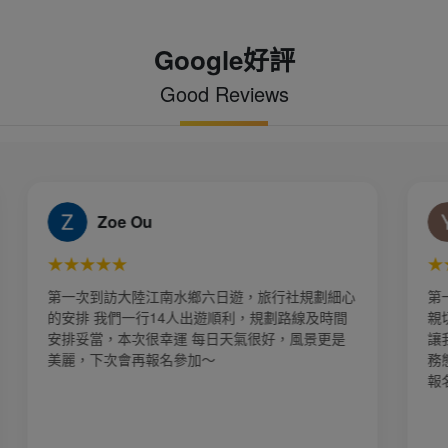
Google好評
Good Reviews
Yen
★★★★★
遊，旅行社規劃細心
第一次到大陸旅遊昆大麗8天之旅，謝謝
利，規劃路線及時間
親切熱心服務，幫我跟先生拍了好多漂亮
天氣很好，風景更是
讓我們留下很美好的回憶，業務 郭賢齊
務態度非常好、有問必答 行程確實不錯
報名，金厦旅行社 美好假期 很值的推薦