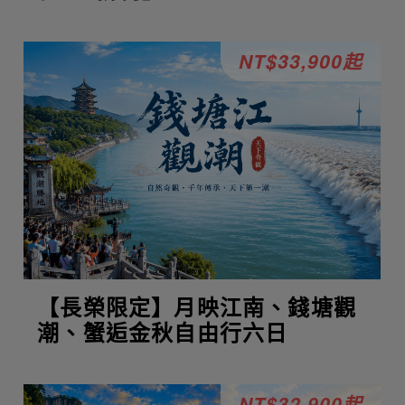
NT$33,900起
【長榮限定】月映江南、錢塘觀
潮、蟹逅金秋自由行六日
NT$32,900起