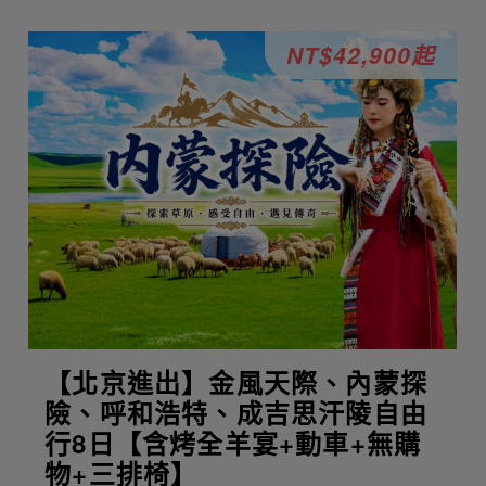
NT$42,900起
【北京進出】金風天際、內蒙探
險、呼和浩特、成吉思汗陵自由
行8日【含烤全羊宴+動車+無購
物+三排椅】