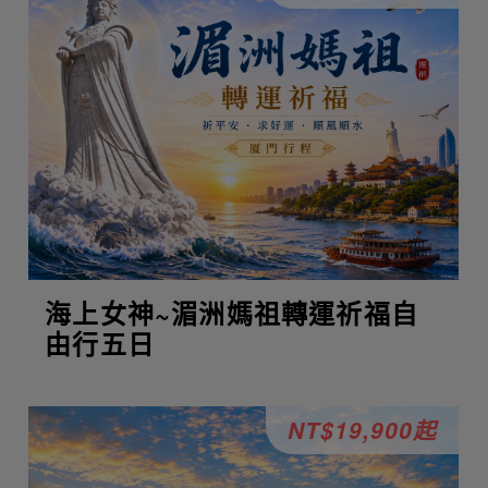
海上女神~湄洲媽祖轉運祈福自
由行五日
NT$19,900起