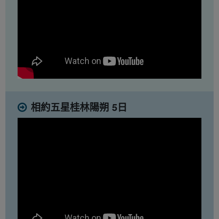
相約五星桂林陽朔 5日