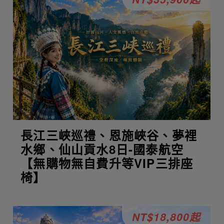
長江三峽巡禮、恩施峽谷、夢裡
水鄉、仙山貢水8日-國泰航空
【無購物無自費升等VIP三排座
椅】
NT$18,800起