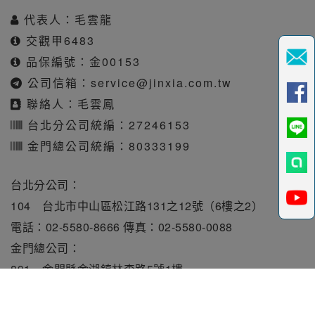
代表人：毛雲龍
交觀甲6483
品保編號：金00153
公司信箱：
service@jinxia.com.tw
聯絡人：毛雲鳳
台北分公司統編：27246153
金門總公司統編：80333199
台北分公司：
104 台北市中山區松江路131之12號（6樓之2）
電話：02-5580-8666 傳真：02-5580-0088
金門總公司：
891 金門縣金湖鎮林森路5號1樓
電話：082-331010 傳真：082-331515
旅行業責任保險保額每人250萬元。履約保證保險總額