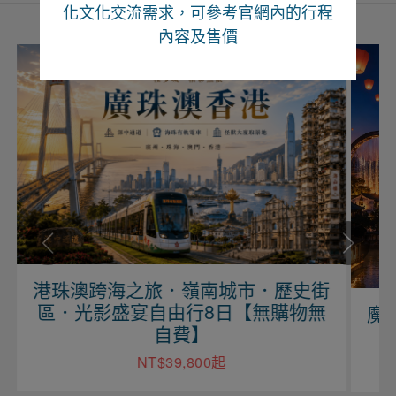
化文化交流需求，可參考官網內的行程
內容及售價
港珠澳跨海之旅．嶺南城市．歷史街
區．光影盛宴自由行8日【無購物無
魔
自費】
NT$39,800起