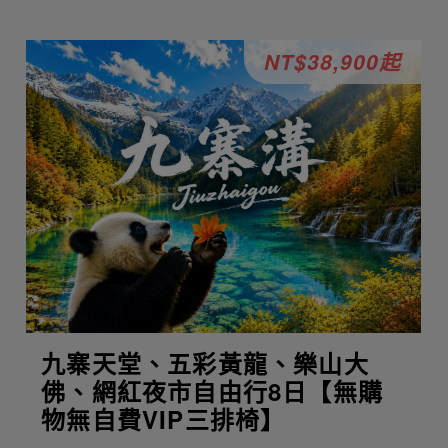
NT$38,900起
九寨天堂、五彩黃龍、樂山大
佛、網紅夜市自由行8日【無購
物無自費VIP三排椅】