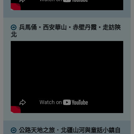
兵馬俑・西安華山・赤壁丹霞・走訪陝
北
公路天地之旅．北疆山河與童話小鎮自