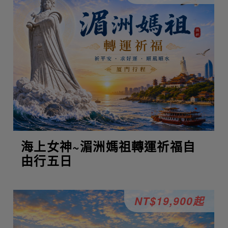
海上女神~湄洲媽祖轉運祈福自
由行五日
NT$19,900起