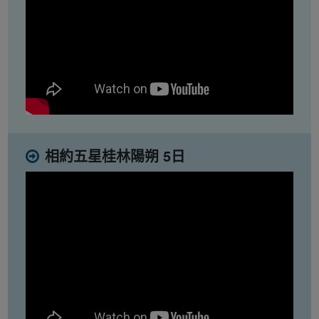
相約五星桂林陽朔 5日