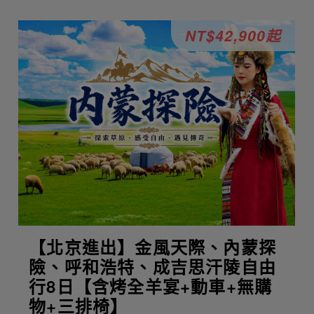
NT$42,900起
【北京進出】金風天際、內蒙探
險、呼和浩特、成吉思汗陵自由
行8日【含烤全羊宴+動車+無購
物+三排椅】