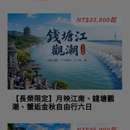
NT$33,900起
【長榮限定】月映江南、錢塘觀
潮、蟹逅金秋自由行六日
NT$35,900起