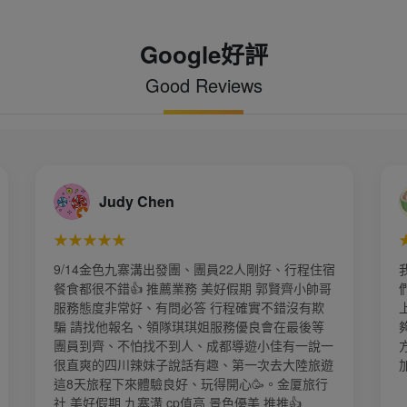
Google好評
Good Reviews
朱嘉春
★★★★★
剛好、行程住宿
我們參加4/8-4/13江南遊一團14人導遊荳荳姐把
 郭賢齊小帥哥
們照顧的很好，每到一個地方都會小心翼翼讓我
實不錯沒有欺
上下車，吃飯的時候也是問我們有沒有吃飽菜夠
良會在最後等
夠？還有到飯店的時候都會提醒我們有沒有什麼
小佳有一說一
方不好，真的是很貼心的一個小姐姐！下次還會
次去大陸旅遊
加他們家其他的旅遊團！
。金厦旅行
 推推👍