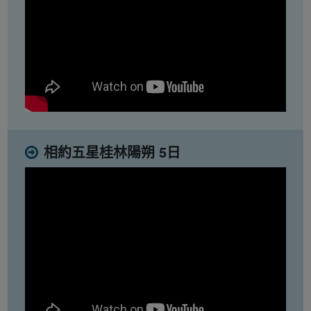
相約五星桂林陽朔 5日