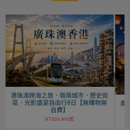
港珠澳跨海之旅．嶺南城市．歷史街
區．光影盛宴自由行8日【無購物無
魔
自費】
NT$39,800起