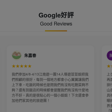
Google好評
Good Reviews
惠雯陳
★★★★★
一團14人導遊荳荳姐把我
上次參加上海及杭州烏鎮的旅遊感覺很
方都會小心翼翼讓我們
再度選擇金廈旅行社，再度由業務「小
我們有沒有吃飽菜夠不
排行程！ 張家界 「奇峰三千、秀水八
提醒我們有沒有什麼地
山岳地形聞名，也看到了阿凡達懸浮山
個小姐姐！下次還會參
具視覺震撼的感受👍 天門山 天門山雖
矇的，也感受到霧看美景的索道、玻璃
界景色更是一絕！！ 湘西苗寨： 進入
「對歌高山青、喝攔門小米酒、擊鼓」