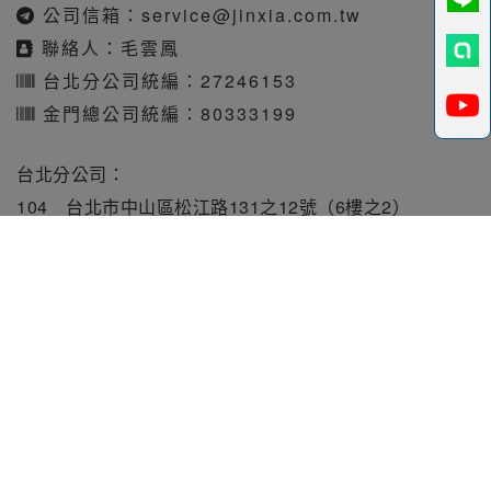
公司信箱：
service@jinxia.com.tw
聯絡人：毛雲鳳
台北分公司統編：27246153
金門總公司統編：80333199
台北分公司：
104 台北市中山區松江路131之12號（6樓之2）
電話：02-5580-8666 傳真：02-5580-0088
金門總公司：
891 金門縣金湖鎮林森路5號1樓
電話：082-331010 傳真：082-331515
旅行業責任保險保額每人250萬元。履約保證保險總額
1900萬元。
金廈旅行社股份有限公司 版權所有 © 2017 JINXIA TRAVEL SERVICE