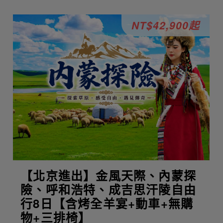
NT$42,900起
【北京進出】金風天際、內蒙探
險、呼和浩特、成吉思汗陵自由
行8日【含烤全羊宴+動車+無購
物+三排椅】