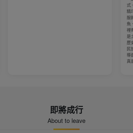
式，好特別。 也欣賞到典型的苗族吊
精巧、飛檐翹角。 體驗苗族銀飾鍛造
服飾及參與熱鬧的苗鼓舞。 品嚐苗家
魚、酸肉、油茶、餐餐小酒與美食。 芙
裡有一種仙俠世界的魔幻感。 五里石板
是土家族木屋，路面青石板被磨得光滑
歷史韻味。 土王橋與擺手堂： 展現濃
民族風情！ 當地最知名的是「劉曉慶
導遊還請我們吃了最有名當地的米豆腐
真是好吃的不得了！！
即將成行
About to leave