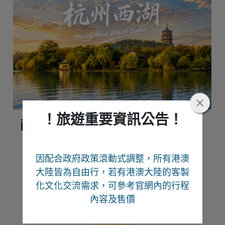
！旅遊重要資訊公告！
醉愛江南奢華自由行六日
因配合政府政策滾動式調整，所有港澳
大陸皆為自由行
，若有港澳大陸的客製
化文化交流需求，可參考官網內的行程
熱門推薦
內容及售價
Recommend