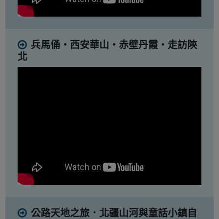
兵馬俑・西安華山・赤壁丹霞・走訪陝
北
公路天地之旅．北疆山河與童話小鎮自