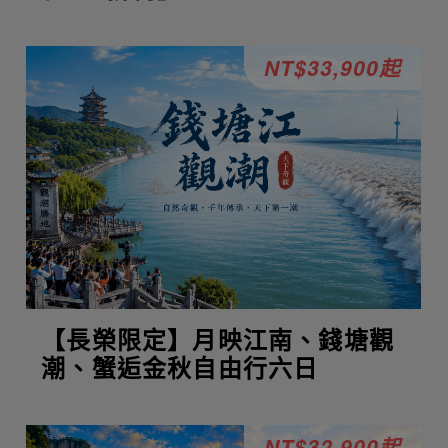
NT$33,900起
【長榮限定】月映江南、錢塘觀
潮、蟹逅金秋自由行六日
NT$32,900起