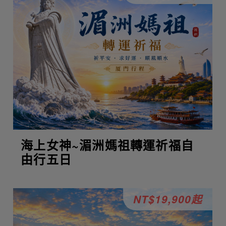
海上女神~湄洲媽祖轉運祈福自
由行五日
NT$19,900起