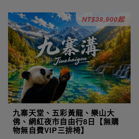
NT$38,900起
九寨天堂、五彩黃龍、樂山大
佛、網紅夜市自由行8日【無購
物無自費VIP三排椅】