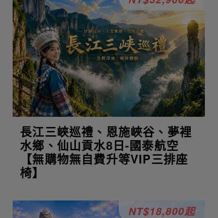
長江三峽巡禮、恩施峽谷、夢裡
水鄉、仙山貢水8日-國泰航空
【無購物無自費升等VIP三排座
椅】
NT$18,800起