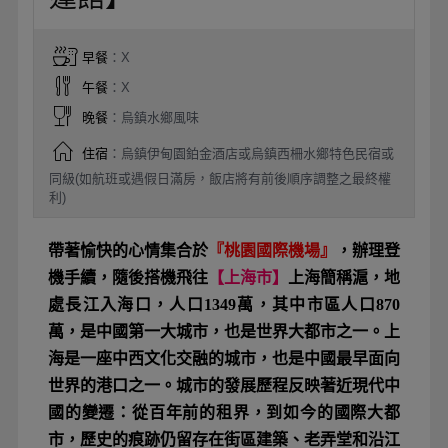
早餐
：X
午餐
：X
晚餐
：烏鎮水鄉風味
住宿
：烏鎮伊甸園鉑金酒店或烏鎮西柵水鄉特色民宿或
同級(如航班或遇假日滿房，飯店將有前後順序調整之最終權
利)
帶著愉快的心情集合於
『桃園國際機場』
，辦理登
機手續，隨後搭機飛往
【上海市】
上海簡稱滬，地
處長江入海口，人口1349萬，其中市區人口870
萬，是中國第一大城市，也是世界大都市之一。上
海是一座中西文化交融的城市，也是中國最早面向
世界的港口之一。城市的發展歷程反映著近現代中
國的變遷：從百年前的租界，到如今的國際大都
市，歷史的痕跡仍留存在街區建築、老弄堂和沿江