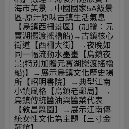
海市美景→中國國家5A級景
區-原汁原味古鎮生活氣息
【烏鎮西柵景區】(加贈：元
寶湖擺渡搖櫓船)→古鎮核心
街道【西柵大街】→夜晚如
同一幅流動水墨畫【烏鎮夜
景(特別加贈元寶湖擺渡搖櫓
船)】→展示烏鎮文化歷史場
所【昭明書院】→典型江南
小鎮風格【烏鎮老郵局】→
烏鎮傳統醬油與醬菜代表
【敘昌醬園】→展示江南傳
統女性文化為主題【三寸金
蓮館】