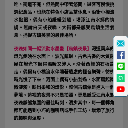
吃。街道不寬，但熱鬧中帶著悠閒，遊客可慢慢挑
選紀念品，也能在特色小店品茶休息。沿街小橋流
水點綴，偶有小船緩緩划過，增添江南水鄉的情
調。無論白天或夜晚，大街都是感受烏鎮生活氣
息、捕捉古鎮美景的最佳場所。
夜晚如同一幅流動水墨畫【烏鎮夜景】
河道兩岸的
燈光倒映在水面上，波光粼粼，古色古香的木質房
屋在燈光下顯得溫暖又迷人。沿著西柵的石板路
走，偶爾有小橋流水伴隨著遠處的輕音樂聲，彷彿
時光慢了下來。河面上偶有小船划過，水面蕩起微
微漣漪，映出柔和的燈影，整個古鎮像是進入一個
夢境。這裡的夜景不只是拍照，更是感受江南水鄉
夜晚靜謐氛圍的最佳時刻，漫步其中，每一個轉角
都可能遇到小巧的咖啡館或手作工坊，增添了旅行
的趣味與溫度。