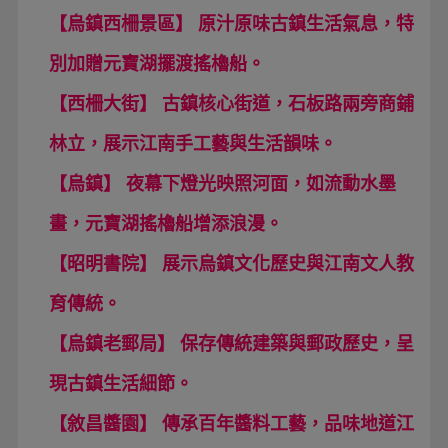
【烏鎮西柵景區】 原汁原味古鎮生活氣息，特
別加贈元寶湖擺渡搖櫓船。
【西柵大街】 古鎮核心街道，石板路兩旁商鋪
林立，展示江南手工藝與生活韻味。
【烏鎮】 夜幕下燈光映照河面，如流動水墨
畫，元寶湖搖櫓船增添浪漫。
【昭明書院】 展示烏鎮文化歷史與江南文人教
育傳統。
【烏鎮老郵局】 保存傳統建築與郵政歷史，呈
現古鎮生活細節。
【敘昌醬園】 傳承百年醬料工藝，品味地道江