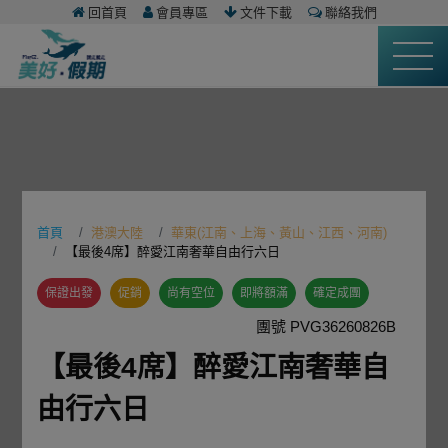
回首頁
會員專區
文件下載
聯絡我們
首頁
港澳大陸
華東(江南、上海、黃山、江西、河南)
【最後4席】醉愛江南奢華自由行六日
保證出發
促銷
尚有空位
即將額滿
確定成團
團號 PVG36260826B
【最後4席】醉愛江南奢華自
由行六日