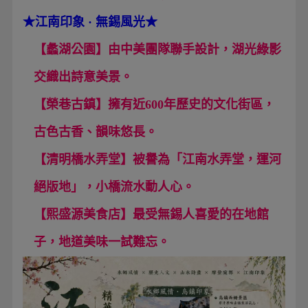
★
江南印象 · 無錫風光
★
【蠡湖公園】由中美團隊聯手設計，湖光綠影
交織出詩意美景。
【榮巷古鎮】擁有近600年歷史的文化街區，
古色古香、韻味悠長。
【清明橋水弄堂】被譽為「江南水弄堂，運河
絕版地」，小橋流水動人心。
【熙盛源美食店】最受無錫人喜愛的在地館
子，地道美味一試難忘。