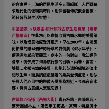
的倉庫裡。上海的居民生活多元而細膩，人們既追
求現代化的便利與時尚，也保留著傳統飲食習慣、
節日習俗與生活智慧。
中國國家5A級景區-原汁原味古鎮生活氣息【烏鎮
西柵景區】
在此您可以盡情欣賞古鎮水鄉的美麗韻
味，以及愜意地感受其風光。早在2003年，由她領
銜拍攝的隱忍儒雅的烏鎮式愛情劇《似水年華》，
便深深地感染著觀眾，劇中的一句對白：我知道你
會來，仿佛成了到烏鎮行旅的召喚。雨巷、書館、
雙橋…水鄉古鎮的美景，和劉若英溫婉細膩的演出
相映生輝。而烏鎮處處瀰漫的柔美愛情氣息，也似
乎與人們心目中的戀愛天堂極為相近。今晚夜宿水
鄉，詩情古意讓人流連忘返！
古鎮核心街道【西柵大街】
青石板路、白牆黑瓦，
兩旁商鋪林立，販售手工藝品、茶葉、特產與小