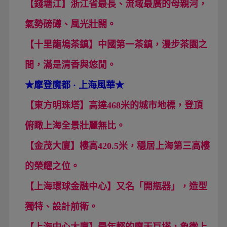
【錢塘江】浙江省最長、流域最廣的母親河，
氣勢磅礡、風光壯闊。
【十里龍塢茶鎮】中國第一茶鎮，漫步茶園之
間，滿是清香與悠閒。
★
摩登魔都 · 上海風華★
【東方明珠塔】高達468米的城市地標，登頂
俯瞰上海全景壯麗無比。
【金茂大廈】樓高420.5米，穩居上海第三高樓
的榮耀之位。
【上海環球金融中心】又名「開瓶器」，造型
獨特、設計前衛。