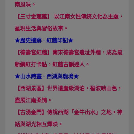
南風味。
【三寸金蓮館】 以江南女性傳統文化為主題，
呈現生活與習俗故事。
★
歷史遺跡 · 紅牆印記
★
【德壽宮紅牆】南宋德壽宮遺址外牆，成為最
新網紅打卡點，紅牆古韻迷人。
★
山水詩畫 · 西湖與龍塢
★
【西湖景區】世界遺產級湖泊，碧波映山色，
盡展江南柔情。
【古湧金門】傳說西湖「金牛出水」之地，神
話與湖光相互輝映。