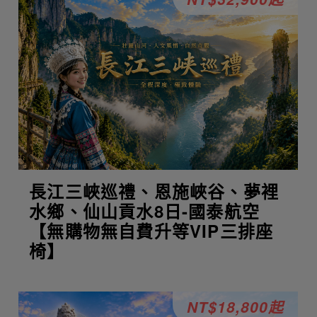
長江三峽巡禮、恩施峽谷、夢裡
水鄉、仙山貢水8日-國泰航空
【無購物無自費升等VIP三排座
椅】
NT$18,800起