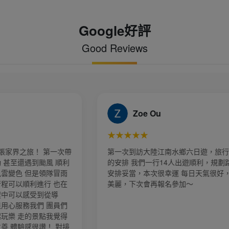
Google好評
Good Reviews
e Ou
Yen
★
★★★★★
大陸江南水鄉六日遊，旅行社規劃細心
第一次到大陸旅遊昆大
們一行14人出遊順利，規劃路線及時間
親切熱心服務，幫我
本次很幸運 每日天氣很好，風景更是
讓我們留下很美好的回
會再報名參加～
務態度非常好、有問必
報名，金厦旅行社 美好