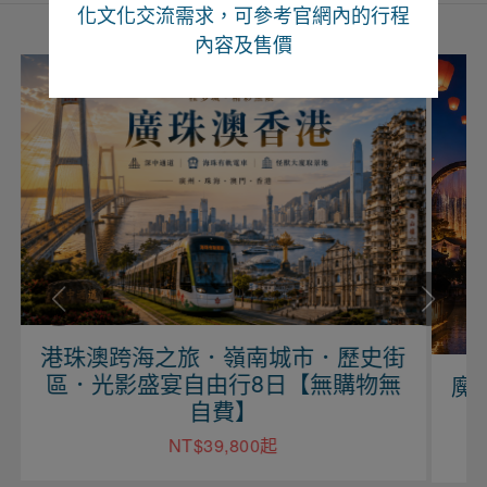
化文化交流需求，可參考官網內的行程
內容及售價
港珠澳跨海之旅．嶺南城市．歷史街
區．光影盛宴自由行8日【無購物無
魔力江
自費】
NT$39,800起