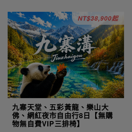
NT$38,900起
九寨天堂、五彩黃龍、樂山大
佛、網紅夜市自由行8日【無購
物無自費VIP三排椅】