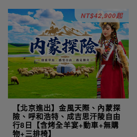
NT$42,900起
【北京進出】金風天際、內蒙探
險、呼和浩特、成吉思汗陵自由
行8日【含烤全羊宴+動車+無購
物+三排椅】