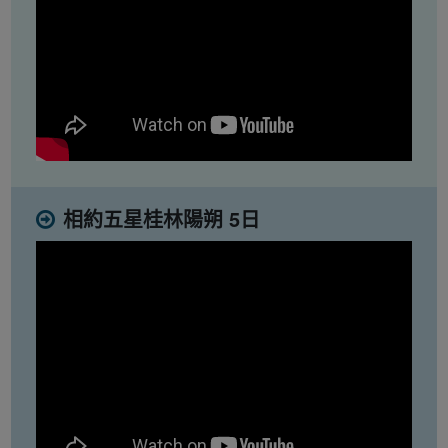
相約五星桂林陽朔 5日