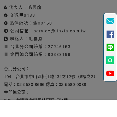
代表人：毛雲龍
交觀甲6483
品保編號：金00153
公司信箱：
service@jinxia.com.tw
聯絡人：毛雲鳳
台北分公司統編：27246153
金門總公司統編：80333199
台北分公司：
104 台北市中山區松江路131之12號（6樓之2）
電話：02-5580-8666 傳真：02-5580-0088
金門總公司：
891 金門縣金湖鎮林森路5號1樓
電話：082-331010 傳真：082-331515
旅行業責任保險保額每人250萬元。履約保證保險總額