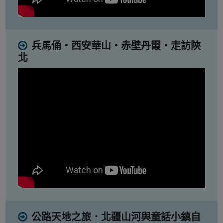
兵馬俑・西安華山・赤壁丹霞・走訪陝
北
公路天地之旅．北疆山河與童話小鎮自