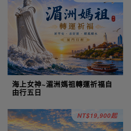
海上女神~湄洲媽祖轉運祈福自
由行五日
NT$19,900起