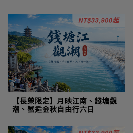
NT$33,900起
【長榮限定】月映江南、錢塘觀
潮、蟹逅金秋自由行六日
NT$32,900起