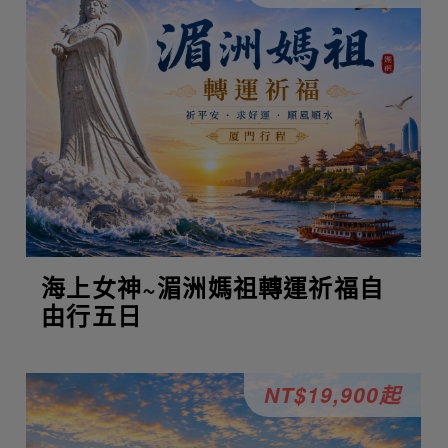
海上女神~湄洲媽祖轉運祈福自
由行五日
NT$19,900起