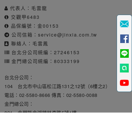
代表人：毛雲龍
交觀甲6483
品保編號：金00153
公司信箱：
service@jinxia.com.tw
聯絡人：毛雲鳳
台北分公司統編：27246153
金門總公司統編：80333199
台北分公司：
104 台北市中山區松江路131之12號（6樓之2）
電話：02-5580-8666 傳真：02-5580-0088
金門總公司：
891 金門縣金湖鎮林森路5號1樓
電話：082-331010 傳真：082-331515
旅行業責任保險保額每人250萬元。履約保證保險總額