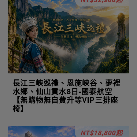
長江三峽巡禮、恩施峽谷、夢裡
水鄉、仙山貢水8日-國泰航空
【無購物無自費升等VIP三排座
椅】
NT$18,800起