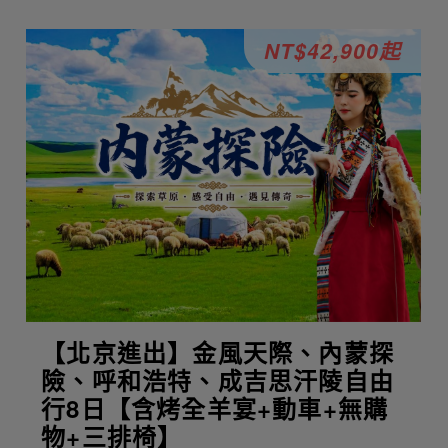
NT$42,900起
【北京進出】金風天際、內蒙探
險、呼和浩特、成吉思汗陵自由
行8日【含烤全羊宴+動車+無購
物+三排椅】