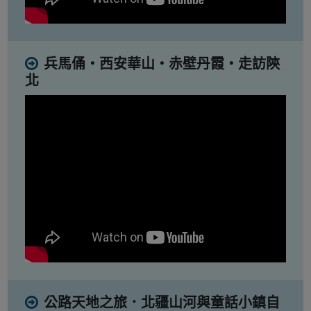
兵馬俑・西安華山・赤壁丹霞・走訪陝
北
公路天地之旅．北疆山河與童話小鎮自