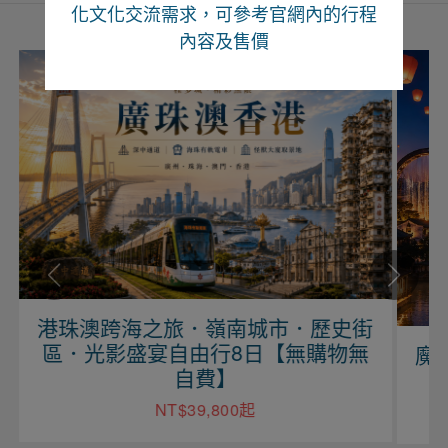
化文化交流需求，可參考官網內的行程
內容及售價
之旅．嶺南城市．歷史街
宴自由行8日【無購物無
魔力江西、望仙望
自費】
行六日【上
NT$39,800起
NT$29,