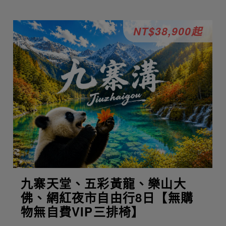
NT$38,900起
九寨天堂、五彩黃龍、樂山大
佛、網紅夜市自由行8日【無購
物無自費VIP三排椅】