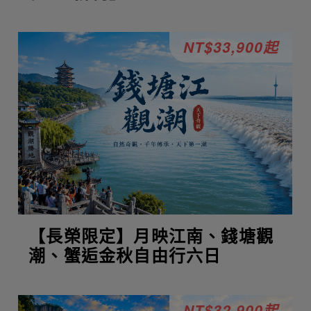
NT$33,900起
【長榮限定】月映江南、錢塘觀
潮、蟹逅金秋自由行六日
NT$32,900起