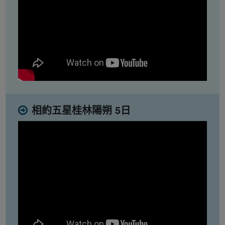
相約五星桂林陽朔 5日