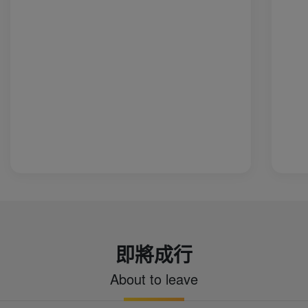
的
房
注
沒
程
心
即將成行
About to leave