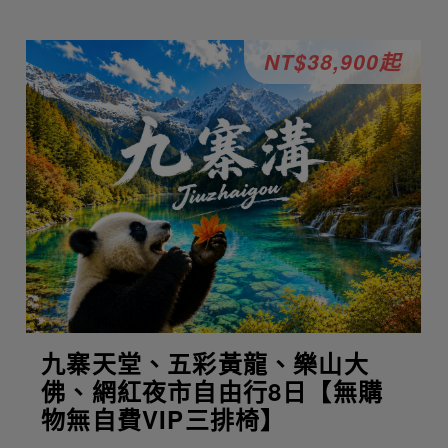
NT$38,900起
九寨天堂、五彩黃龍、樂山大
佛、網紅夜市自由行8日【無購
物無自費VIP三排椅】