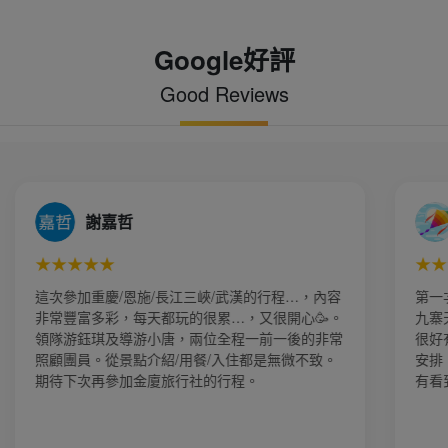
Google好評
Good Reviews
mini Yang
★★★★★
★
第一次去大陸遊玩就獻給美好假期，這次參加的是
這
九寨天堂、五彩黃龍8日的行程。業務小譚服務的
實
很好有問必答！也感謝領隊惠玲、導遊阿佳全程的
景
安排，非常周到！全程蠻輕鬆的，景點幾乎全部都
透
有看到，住的酒店也非常高級舒服！
常
長
架
琪