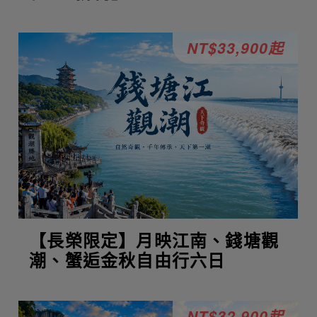
NT$33,900起
【長榮限定】月映江南、錢塘觀
潮、蟹逅金秋自由行六日
NT$32,900起