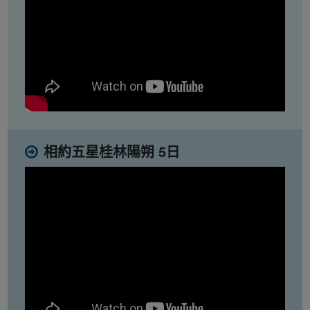
相約五星桂林陽朔 5日