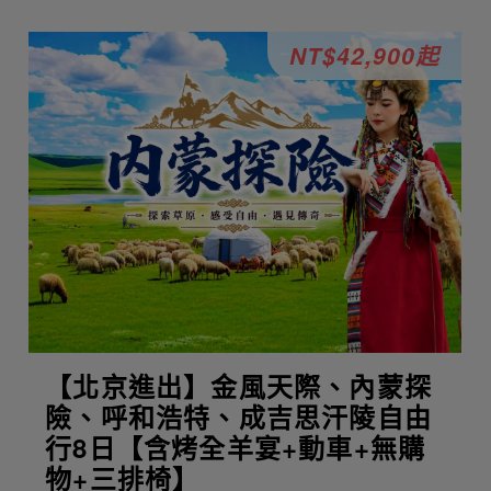
NT$42,900起
【北京進出】金風天際、內蒙探
險、呼和浩特、成吉思汗陵自由
行8日【含烤全羊宴+動車+無購
物+三排椅】