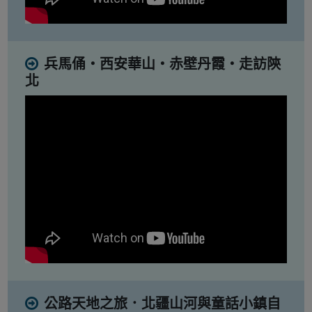
兵馬俑・西安華山・赤壁丹霞・走訪陝
北
公路天地之旅．北疆山河與童話小鎮自