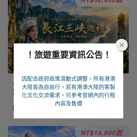
！旅遊重要資訊公告！
因配合政府政策滾動式調整，所有港澳
長江三峽巡禮、恩施峽谷、夢裡
大陸皆為自由行
，若有港澳大陸的客製
水鄉、仙山貢水8日-國泰航空
化文化交流需求，可參考官網內的行程
【無購物無自費升等VIP三排座
內容及售價
椅】
NT$18,800起