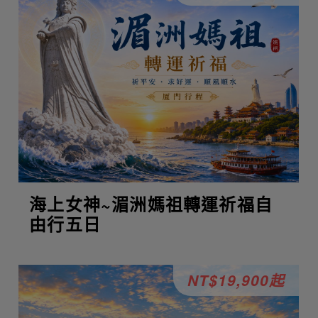
海上女神~湄洲媽祖轉運祈福自
由行五日
NT$19,900起