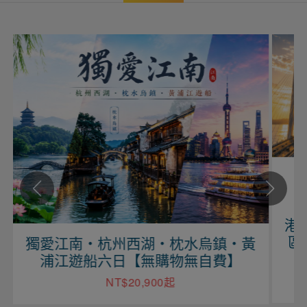
港珠澳跨海之
區．光影盛宴
南・杭州西湖・枕水烏鎮・黃
遊船六日【無購物無自費】
NT
NT$20,900起