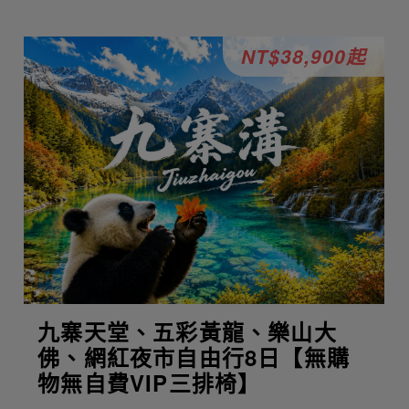
NT$38,900起
九寨天堂、五彩黃龍、樂山大
佛、網紅夜市自由行8日【無購
物無自費VIP三排椅】