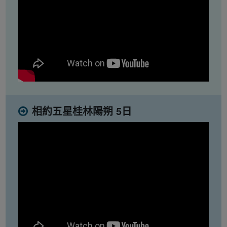
相約五星桂林陽朔 5日