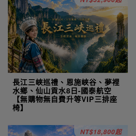
長江三峽巡禮、恩施峽谷、夢裡
水鄉、仙山貢水8日-國泰航空
【無購物無自費升等VIP三排座
椅】
NT$18,800起