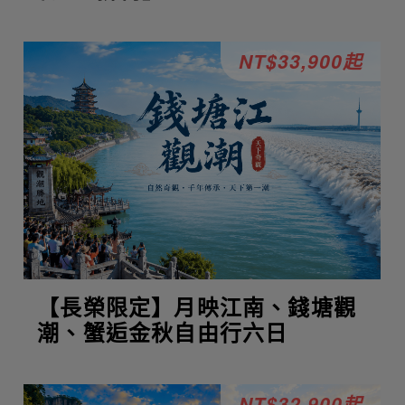
NT$33,900起
【長榮限定】月映江南、錢塘觀
潮、蟹逅金秋自由行六日
NT$32,900起