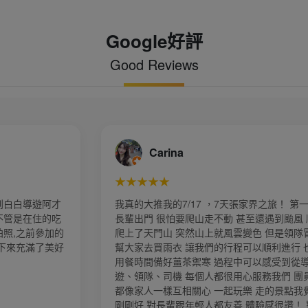
Google好評
Good Reviews
Carina
Zoe
★★★★★
★★★★★
真的大推我的7/17 ，7天張家界之旅！ 第一次帶
第一次到訪
輩出門 很怕要爬山走不動 甚至還遇到颱風 順利
的安排 我們
上了天門山 突然山上就風雲變色 但是領隊冒雨
安排妥當，本
大家去買雨衣 讓我們的行程可以順利進行 也在
美麗，下次
用餐時間備好薑茶禦寒 過程中可以感受到從導
、領隊、司機 每個人都很用心服務我們 團員們
像家人一樣互相關心 一起玩樂 走的景點我覺得
剛好 對長輩跟年輕人都友善 體驗感很讚！ 對接