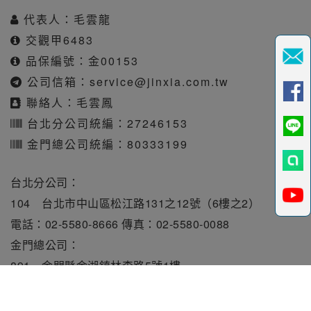
代表人：毛雲龍
交觀甲6483
品保編號：金00153
公司信箱：
service@jinxia.com.tw
聯絡人：毛雲鳳
台北分公司統編：27246153
金門總公司統編：80333199
台北分公司：
104 台北市中山區松江路131之12號（6樓之2）
電話：02-5580-8666 傳真：02-5580-0088
金門總公司：
891 金門縣金湖鎮林森路5號1樓
電話：082-331010 傳真：082-331515
旅行業責任保險保額每人250萬元。履約保證保險總額