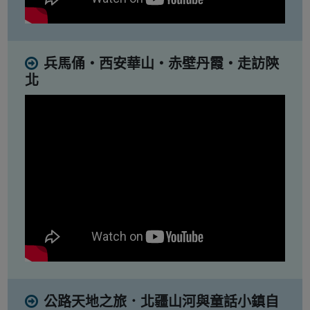
兵馬俑・西安華山・赤壁丹霞・走訪陝
北
公路天地之旅．北疆山河與童話小鎮自