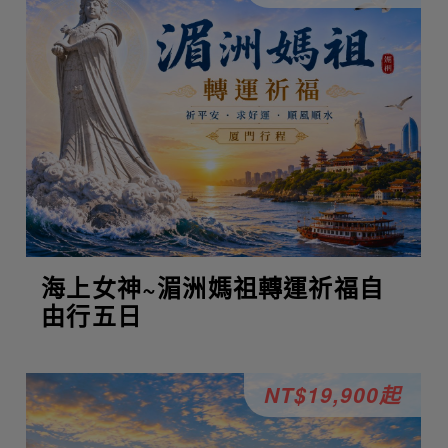
海上女神~湄洲媽祖轉運祈福自
由行五日
NT$19,900起