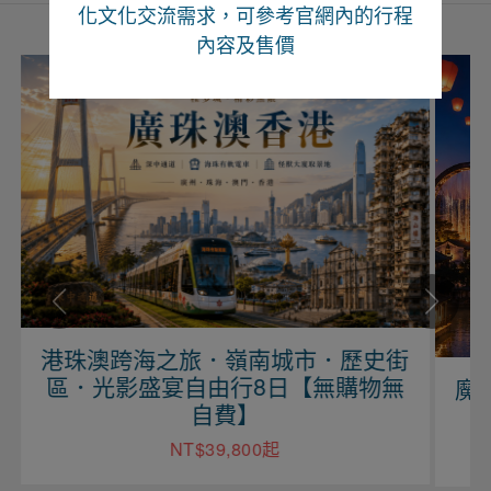
化文化交流需求，可參考官網內的行程
內容及售價
港珠澳跨海之旅．嶺南城市．歷史街
區．光影盛宴自由行8日【無購物無
魔
自費】
NT$39,800起