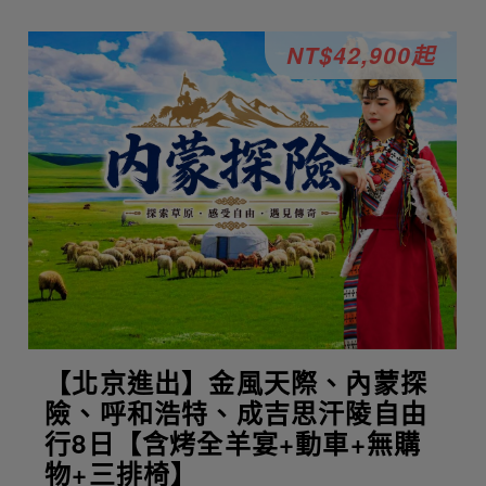
NT$42,900起
【北京進出】金風天際、內蒙探
險、呼和浩特、成吉思汗陵自由
行8日【含烤全羊宴+動車+無購
物+三排椅】