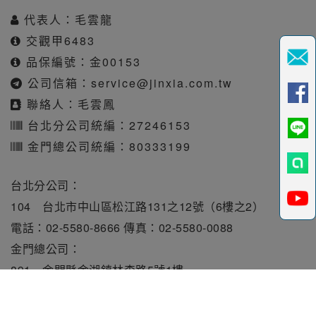
代表人：毛雲龍
交觀甲6483
品保編號：金00153
公司信箱：
service@jinxia.com.tw
聯絡人：毛雲鳳
台北分公司統編：27246153
金門總公司統編：80333199
台北分公司：
104 台北市中山區松江路131之12號（6樓之2）
電話：02-5580-8666 傳真：02-5580-0088
金門總公司：
891 金門縣金湖鎮林森路5號1樓
電話：082-331010 傳真：082-331515
旅行業責任保險保額每人250萬元。履約保證保險總額