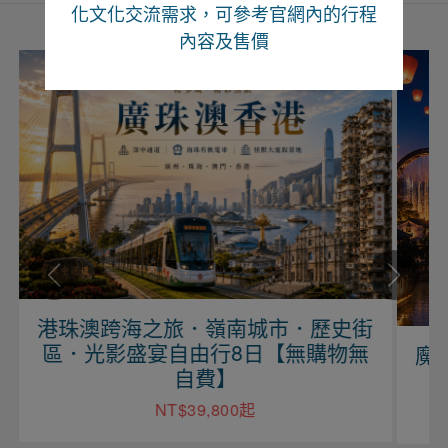
化文化交流需求，可參考官網內的行程
內容及售價
街
無
魔力江西、望仙望谷、婺源尋仙自由
行六日【上海進出】
NT$29,900起