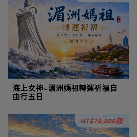
海上女神~湄洲媽祖轉運祈福自
由行五日
NT$19,900起