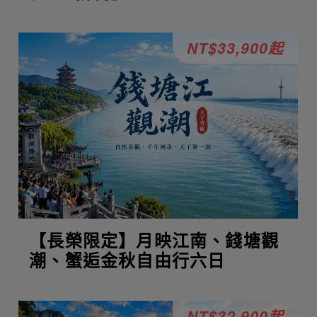
NT$33,900起
【長榮限定】月映江南、錢塘觀
潮、蟹逅金秋自由行六日
NT$32,900起