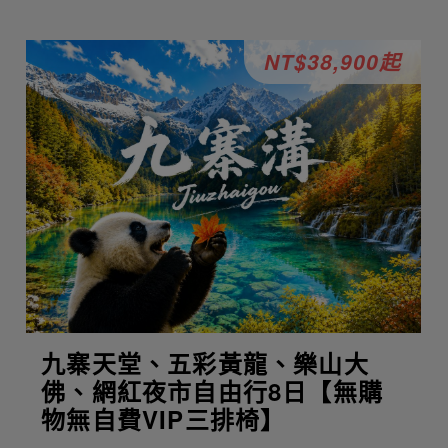
NT$38,900起
九寨天堂、五彩黃龍、樂山大
佛、網紅夜市自由行8日【無購
物無自費VIP三排椅】