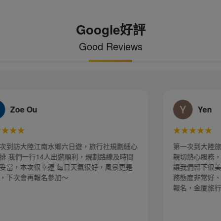
Google好評
Good Reviews
Yen
★★★★★
第一次到大陸旅遊昆大麗8天之旅，謝謝導遊白白
親切熱心服務，幫我跟先生拍了好多漂亮的照片，
讓我們留下很美好的回憶，業務 郭賢齊小帥哥服
務態度非常好、有問必答 行程確實不錯，請找他
報名，金厦旅行社 美好假期 很值的推薦👍