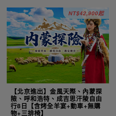
NT$42,900起
【北京進出】金風天際、內蒙探
險、呼和浩特、成吉思汗陵自由
行8日【含烤全羊宴+動車+無購
物+三排椅】