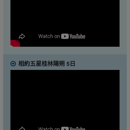
相約五星桂林陽朔 5日