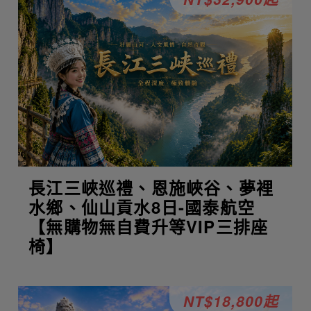
長江三峽巡禮、恩施峽谷、夢裡
水鄉、仙山貢水8日-國泰航空
【無購物無自費升等VIP三排座
椅】
NT$18,800起