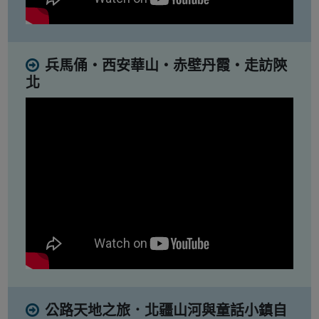
兵馬俑・西安華山・赤壁丹霞・走訪陝
北
公路天地之旅．北疆山河與童話小鎮自