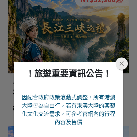
！旅遊重要資訊公告！
長江三峽巡禮、恩施峽谷、夢裡
水鄉、仙山貢水8日-國泰航空
因配合政府政策滾動式調整，所有港澳
【無購物無自費升等VIP三排座
大陸皆為自由行
，若有港澳大陸的客製
椅】
化文化交流需求，可參考官網內的行程
內容及售價
NT$18,800起