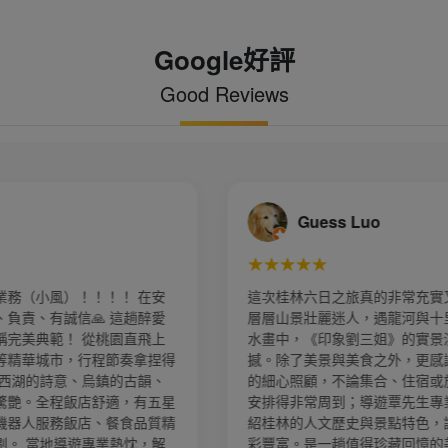
Google好評
Good Reviews
陳愫賢
★★★★★
實又難忘！龍勝梯田
這次的壯麗長江三峽8日遊 整個旅程非常
十里畫廊更像走進山
遊非常專業，對景點瞭若指掌，侃侃而談
景演出也讓人十分震
的歷史與文化，真的很棒！ 全程餐食都11-
感謝領隊白白一路上
菜，非常豐富！ 5顆星給公司及公司業務
或旅途中的大小事都
郭先生有問必答並且回覆超快，真的很棒
專業又幽默，詳細介
500顆星要頒給領隊柏愷，上山下海跟前
，讓整趟旅程更加精
事有求必應使命必達，這團平均年齡70幾
的美好旅行！
是有一位80多歲的長輩，柏愷更是扶上扶