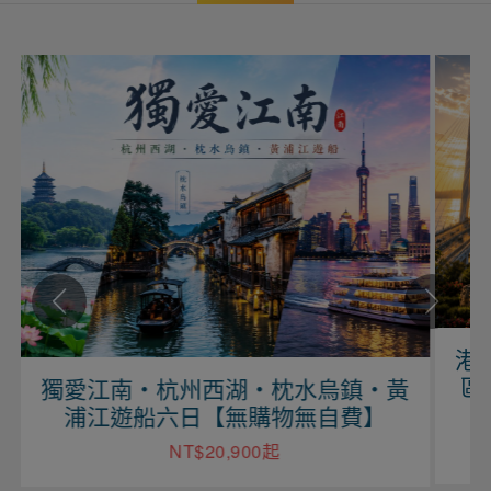
港珠澳跨海之旅．嶺南城市．歷
區．光影盛宴自由行8日【無購物
水烏鎮・黃
自費】
無自費】
NT$39,800起