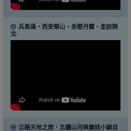
兵馬俑・西安華山・赤壁丹霞・走訪陝
北
公路天地之旅．北疆山河與童話小鎮自