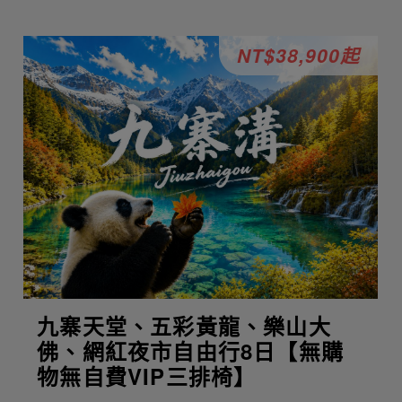
NT$38,900起
九寨天堂、五彩黃龍、樂山大
佛、網紅夜市自由行8日【無購
物無自費VIP三排椅】