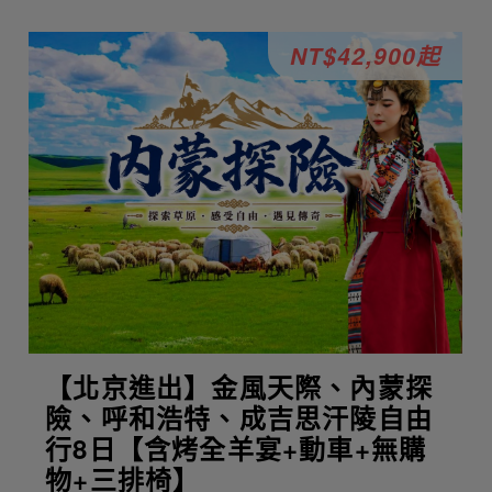
NT$42,900起
【北京進出】金風天際、內蒙探
險、呼和浩特、成吉思汗陵自由
行8日【含烤全羊宴+動車+無購
物+三排椅】