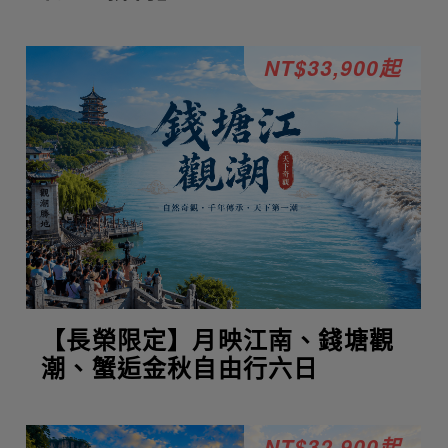
NT$33,900起
【長榮限定】月映江南、錢塘觀
潮、蟹逅金秋自由行六日
NT$32,900起