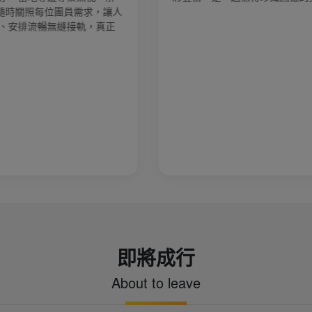
離，真是勞心勞力，是我旅遊30年以來，
最有擔當的領隊！ 這次旅遊非常精彩，吃
好，非常推薦金廈旅行社。希望貴公司能
更多優質行程。
即將成行
About to leave