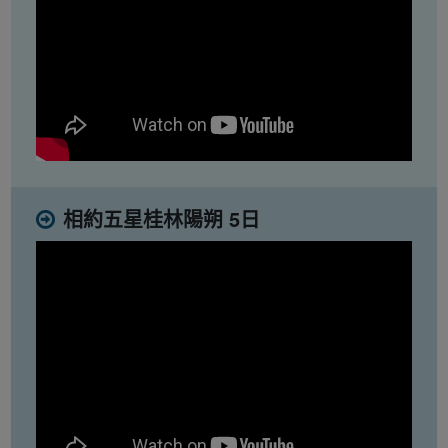
相約五星桂林陽朔 5日