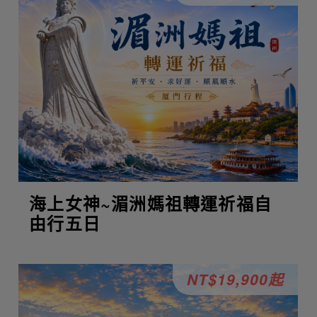
海上女神~湄洲媽祖轉運祈福自
由行五日
NT$19,900起