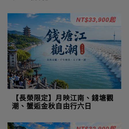
NT$33,900起
【長榮限定】月映江南、錢塘觀
潮、蟹逅金秋自由行六日
NT$32,900起