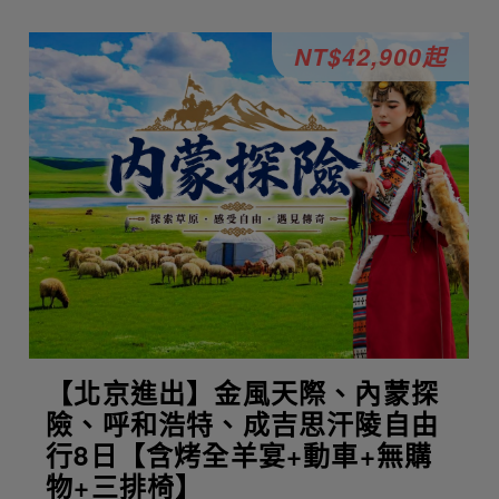
NT$42,900起
【北京進出】金風天際、內蒙探
險、呼和浩特、成吉思汗陵自由
行8日【含烤全羊宴+動車+無購
物+三排椅】