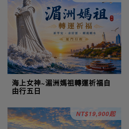
海上女神~湄洲媽祖轉運祈福自
由行五日
NT$19,900起