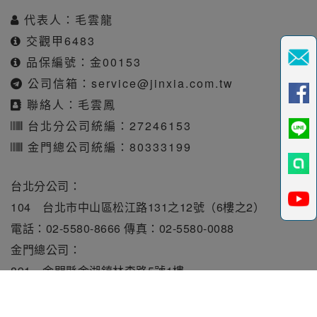
代表人：毛雲龍
交觀甲6483
品保編號：金00153
公司信箱：
service@jinxia.com.tw
聯絡人：毛雲鳳
台北分公司統編：27246153
金門總公司統編：80333199
台北分公司：
104 台北市中山區松江路131之12號（6樓之2）
電話：02-5580-8666 傳真：02-5580-0088
金門總公司：
891 金門縣金湖鎮林森路5號1樓
電話：082-331010 傳真：082-331515
旅行業責任保險保額每人250萬元。履約保證保險總額