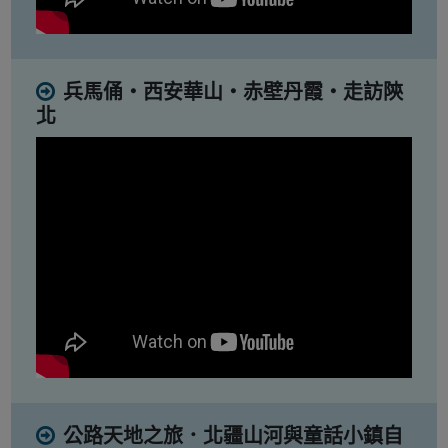
兵馬俑・西安華山・赤壁丹霞・走訪陝
北
公路天地之旅．北疆山河與童話小鎮自