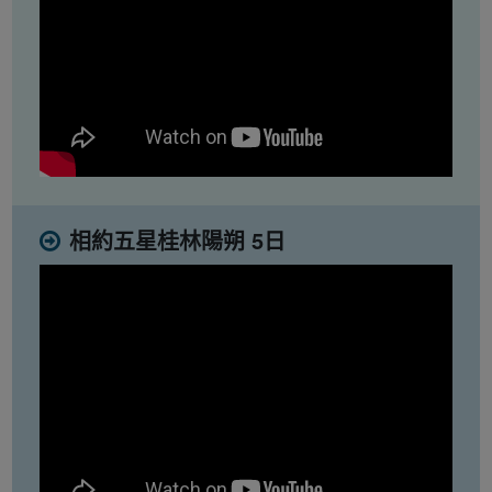
相約五星桂林陽朔 5日