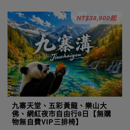
NT$38,900起
九寨天堂、五彩黃龍、樂山大
佛、網紅夜市自由行8日【無購
物無自費VIP三排椅】