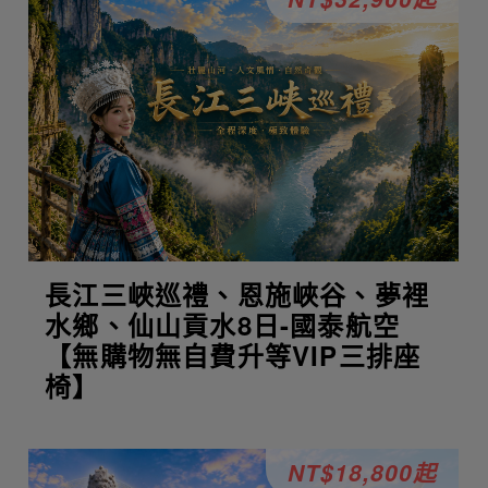
長江三峽巡禮、恩施峽谷、夢裡
水鄉、仙山貢水8日-國泰航空
【無購物無自費升等VIP三排座
椅】
NT$18,800起