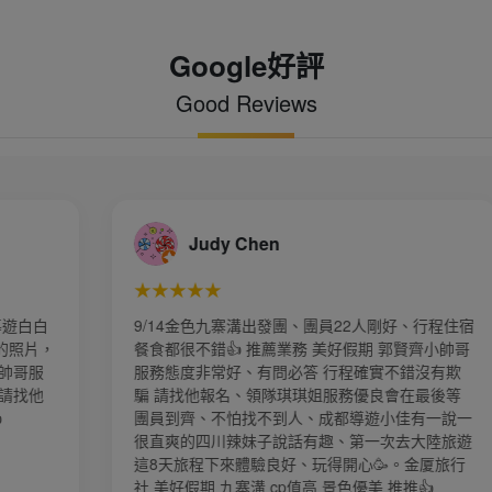
Google好評
Good Reviews
Chen
朱嘉春
★★★★★
溝出發團、團員22人剛好、行程住宿
我們參加4/8-4/13江南
 推薦業務 美好假期 郭賢齊小帥哥
們照顧的很好，每到一個
、有問必答 行程確實不錯沒有欺
上下車，吃飯的時候也是
、領隊琪琪姐服務優良會在最後等
夠？還有到飯店的時候都
找不到人、成都導遊小佳有一說一
方不好，真的是很貼心的
妹子說話有趣、第一次去大陸旅遊
加他們家其他的旅遊團！
體驗良好、玩得開心🥳。金厦旅行
溝 cp值高 景色優美 推推👍