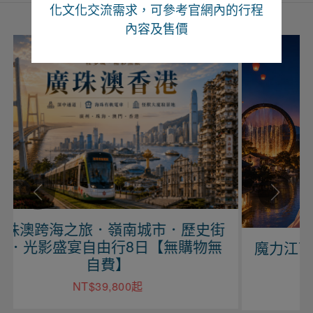
化文化交流需求，可參考官網內的行程
內容及售價
史街
物無
魔力江西、望仙望谷、婺源尋仙自由
行六日【上海進出】
NT$29,900起