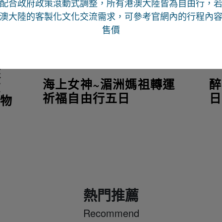
配合政府政策滾動式調整，所有港澳大陸皆為自由行
，
澳大陸的客製化文化交流需求，可參考官網內的行程內
售價
峽
海上女神~湄洲媽祖轉運
醉
貢
祈福自由行五日
日
購物
熱門推薦
Recommend