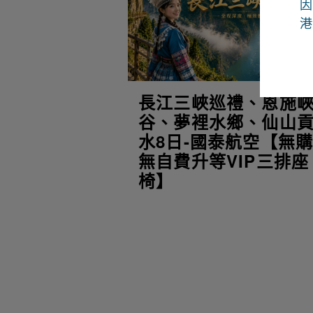
因
港
長江三峽巡禮、恩施
谷、夢裡水鄉、仙山
水8日-國泰航空【無
無自費升等VIP三排座
椅】