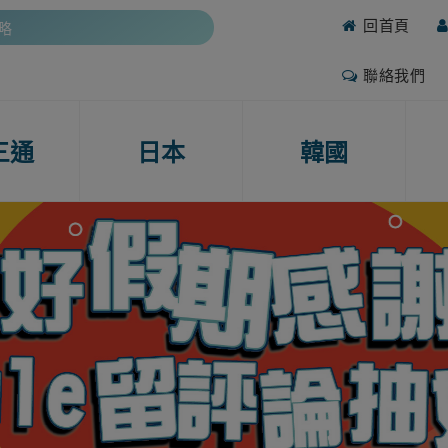
回首頁
攻略
期熱門團期
聯絡我們
抽好禮
攻略
三通
日本
韓國
期熱門團期
抽好禮