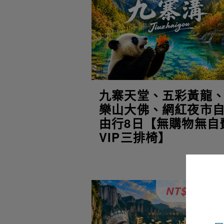
九寨天堂、五彩黃龍
樂山大佛、網紅夜市
由行8日【無購物無自
VIP三排椅】
NT$32,90