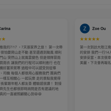
Zoe Ou
Yen
★★★
★★★★★
到訪大陸江南水鄉六日遊，旅行社規劃細心
第一次到大陸旅遊
 我們一行14人出遊順利，規劃路線及時間
親切熱心服務，幫
當，本次很幸運 每日天氣很好，風景更是
讓我們留下很美好
下次會再報名參加～
務態度非常好、有
報名，金厦旅行社 