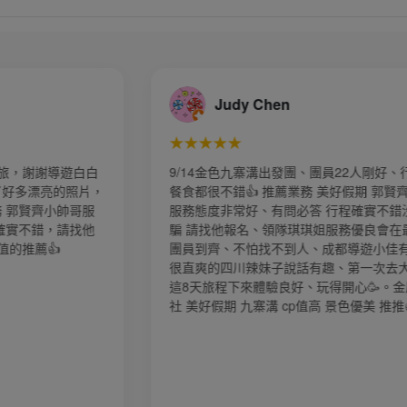
朱嘉春
★★★★★
員22人剛好、行程住宿
我們參加4/8-4/13江南遊一團14人導
美好假期 郭賢齊小帥哥
們照顧的很好，每到一個地方都會小心
行程確實不錯沒有欺
上下車，吃飯的時候也是問我們有沒有
服務優良會在最後等
夠？還有到飯店的時候都會提醒我們有
成都導遊小佳有一說一
方不好，真的是很貼心的一個小姐姐！
趣、第一次去大陸旅遊
加他們家其他的旅遊團！
得開心🥳。金厦旅行
景色優美 推推👍