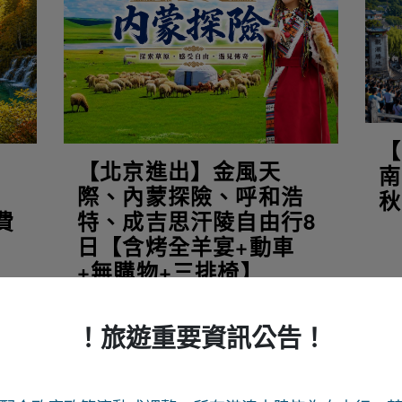
【
、
【北京進出】金風天
南
自
際、內蒙探險、呼和浩
秋
費
特、成吉思汗陵自由行8
日【含烤全羊宴+動車
+無購物+三排椅】
！旅遊重要資訊公告！
0起
NT$18,800起