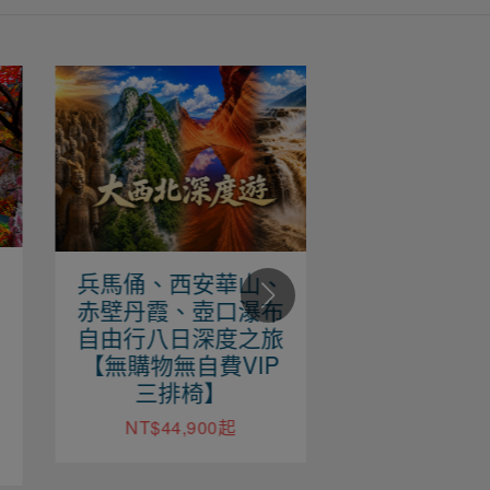
、
金賞桂林自由行8
九寨天堂
布
日、灕江陽朔梯田深
龍、樂山大
旅
度之旅加碼贈雙秀
夜市自由行
P
【無購物無自費VIP
購物無自費
三排椅】
椅
NT$33,900起
NT$38,