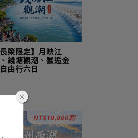
長榮限定】月映江
、錢塘觀潮、蟹逅金
自由行六日
NT$19,900起