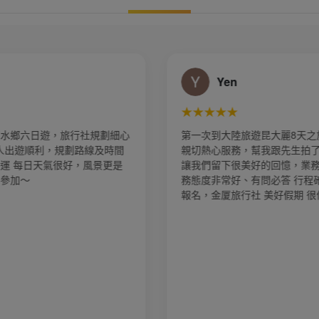
Judy Chen
★★★★★
昆大麗8天之旅，謝謝導遊白白
9/14金色九寨溝出發團、團
我跟先生拍了好多漂亮的照片，
餐食都很不錯👍 推薦業務 
的回憶，業務 郭賢齊小帥哥服
服務態度非常好、有問必答 
問必答 行程確實不錯，請找他
騙 請找他報名、領隊琪琪姐
美好假期 很值的推薦👍
團員到齊、不怕找不到人、
很直爽的四川辣妹子說話有
這8天旅程下來體驗良好、玩
社 美好假期 九寨溝 cp值高 