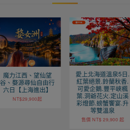
愛上北海道溫泉5日.
兵馬俑、西安華山
紅葉絕景.鈴蘭秋香.
赤壁丹霞、壺口瀑
可愛企鵝.豐平峽楓
自由行八日深度之
葉.洞爺花火.定山溪
【無購物無自費VI
彩燈節.螃蟹饗宴.升
三排椅】
等雙溫泉
NT$44,900起
售價 NT$ 29,900 起