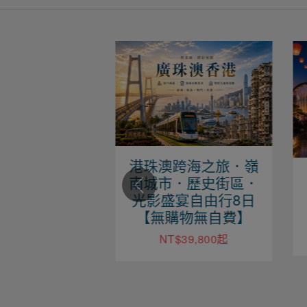
澳跨海之旅．嶺
魔力江西、望仙望
市．歷史街區．
谷、婺源尋仙自由行
盛宴自由行8日
六日【上海進出】
購物無自費】
NT$29,900起
T$39,800起