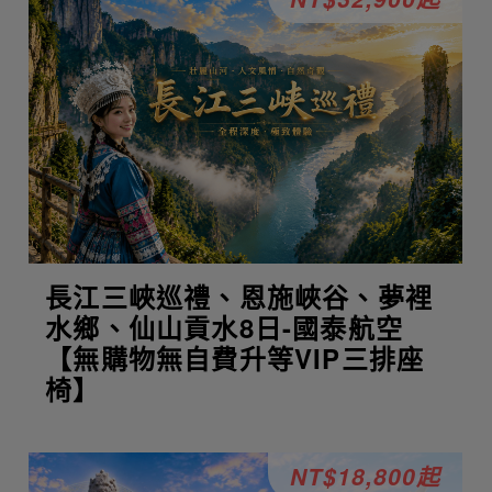
長江三峽巡禮、恩施峽谷、夢裡
水鄉、仙山貢水8日-國泰航空
【無購物無自費升等VIP三排座
椅】
NT$18,800起