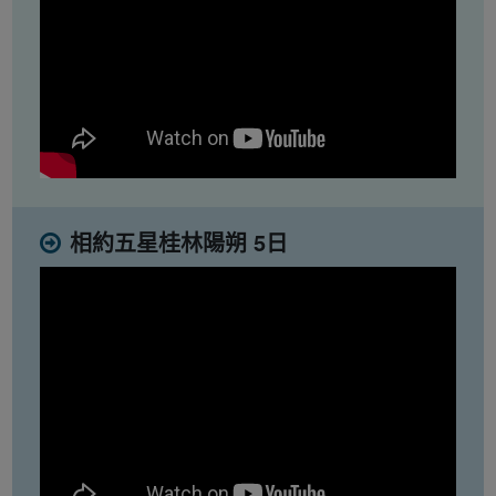
相約五星桂林陽朔 5日