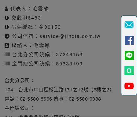
代表人：毛雲龍
交觀甲6483
品保編號：金00153
公司信箱：
service@jinxia.com.tw
聯絡人：毛雲鳳
台北分公司統編：27246153
金門總公司統編：80333199
台北分公司：
104 台北市中山區松江路131之12號（6樓之2）
電話：02-5580-8666 傳真：02-5580-0088
金門總公司：
891 金門縣金湖鎮林森路5號1樓
電話：082-331010 傳真：082-331515
旅行業責任保險保額每人250萬元。履約保證保險總額