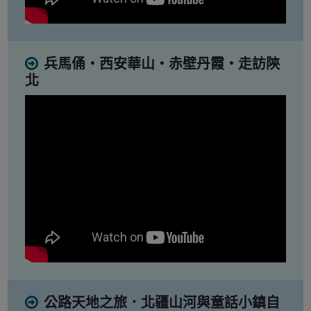
兵馬俑・西安華山・赤壁丹霞・走訪陝
北
公路天地之旅．北疆山河與童話小鎮自