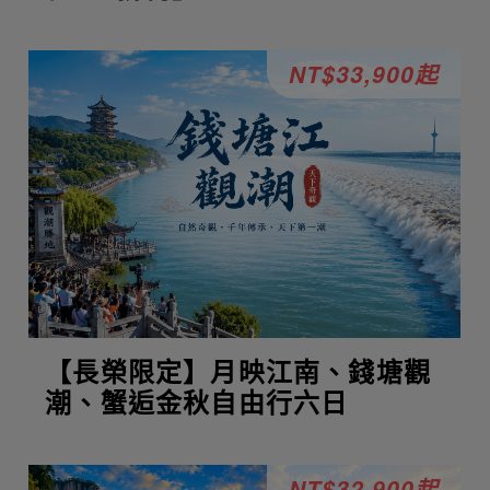
NT$33,900起
【長榮限定】月映江南、錢塘觀
潮、蟹逅金秋自由行六日
NT$32,900起