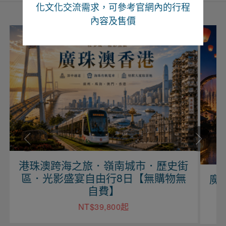
化文化交流需求，可參考官網內的行程
內容及售價
．歷史街
無購物無
魔力江西、望仙望谷、婺源尋仙自
行六日【上海進出】
NT$29,900起