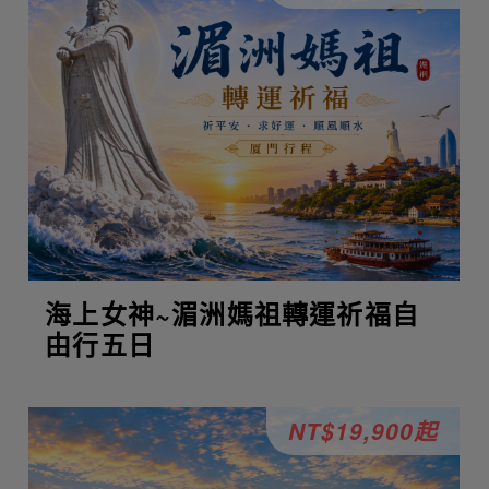
海上女神~湄洲媽祖轉運祈福自
由行五日
NT$19,900起