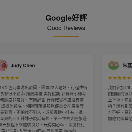
Google好評
Good Reviews
朱嘉春
★★★★★
行程住宿
我們參加4/8-4/13江南遊一團14人導遊荳荳姐把我
齊小帥哥
們照顧的很好，每到一個地方都會小心翼翼讓我們
沒有欺
上下車，吃飯的時候也是問我們有沒有吃飽菜夠不
最後等
夠？還有到飯店的時候都會提醒我們有沒有什麼地
有一說一
方不好，真的是很貼心的一個小姐姐！下次還會參
大陸旅遊
加他們家其他的旅遊團！
金厦旅行
