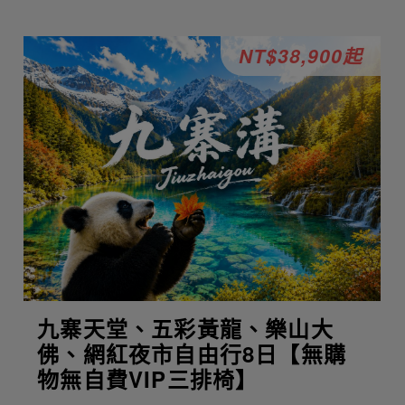
NT$38,900起
九寨天堂、五彩黃龍、樂山大
佛、網紅夜市自由行8日【無購
物無自費VIP三排椅】