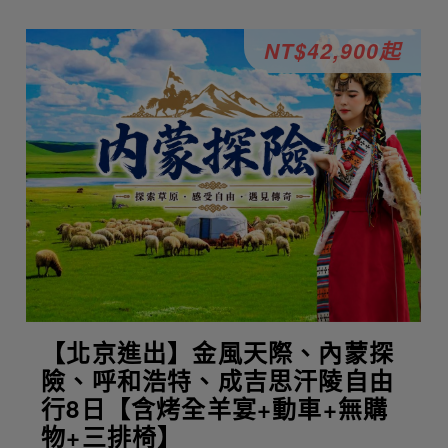
NT$42,900起
【北京進出】金風天際、內蒙探
險、呼和浩特、成吉思汗陵自由
行8日【含烤全羊宴+動車+無購
物+三排椅】