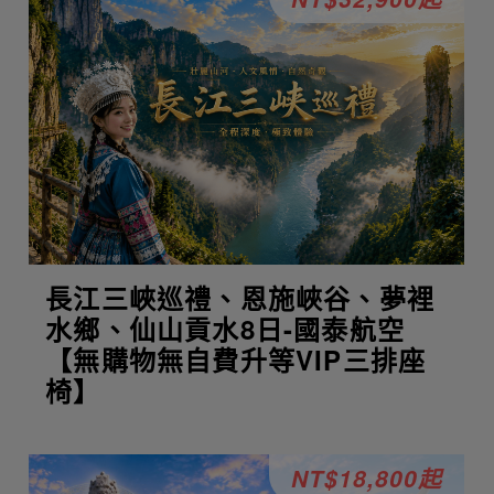
長江三峽巡禮、恩施峽谷、夢裡
水鄉、仙山貢水8日-國泰航空
【無購物無自費升等VIP三排座
椅】
NT$18,800起