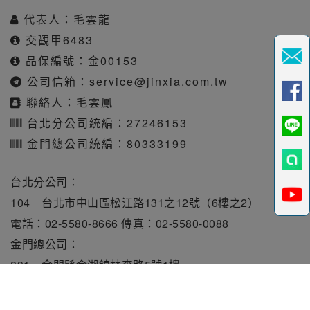
代表人：毛雲龍
交觀甲6483
品保編號：金00153
公司信箱：
service@jinxia.com.tw
聯絡人：毛雲鳳
台北分公司統編：27246153
金門總公司統編：80333199
台北分公司：
104 台北市中山區松江路131之12號（6樓之2）
電話：02-5580-8666 傳真：02-5580-0088
金門總公司：
891 金門縣金湖鎮林森路5號1樓
電話：082-331010 傳真：082-331515
旅行業責任保險保額每人250萬元。履約保證保險總額