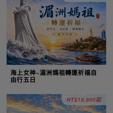
海上女神~湄洲媽祖轉運祈福自
由行五日
NT$19,900起