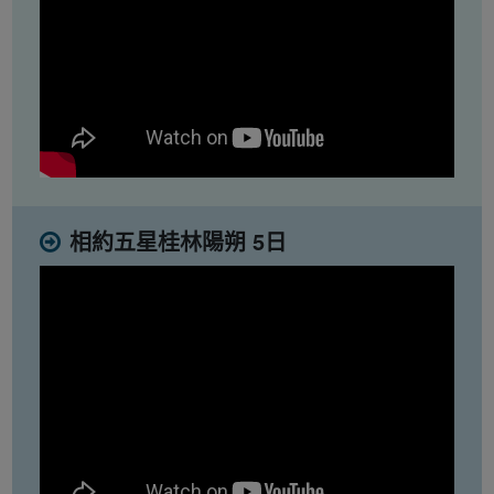
相約五星桂林陽朔 5日