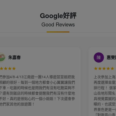
Google好評
Good Reviews
惠雯陳
★★★★★
荳荳姐把我
上次參加上海及杭州烏鎮的旅遊感覺很棒！ 再次
翼翼讓我們
再度選擇金廈旅行社，再度由業務「小風」幫忙安
吃飽菜夠不
排行程！ 張家界 「奇峰三千、秀水八百」的壯麗
沒有什麼地
山岳地形聞名，也看到了阿凡達懸浮山般的地貌極
下次還會參
具視覺震撼的感受👍 天門山 天門山雖然當天霧矇
矇的，也感受到霧看美景的索道、玻璃棧道和袁家
界景色更是一絕！！ 湘西苗寨： 進入苗寨經歷
「對歌高山青、喝攔門小米酒、擊鼓」等迎賓儀