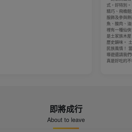
式，好特別。 也欣賞到典型的苗族吊腳樓，結構
精巧、飛檐翹角。 體驗苗族銀飾鍛造技藝、傳統
服飾及參與熱鬧的苗鼓舞。 品嚐苗家臘肉、酸
魚、酸肉、油茶、餐餐小酒與美食。 芙蓉鎮： 這
裡有一種仙俠世界的魔幻感。 五里石板街： 兩旁
是土家族木屋，路面青石板被磨得光滑透亮，很有
歷史韻味。 土王橋與擺手堂： 展現濃郁的土家族
民族風情！ 當地最知名的是「劉曉慶米豆腐店」
導遊還請我們吃了最有名當地的米豆腐與油粑粑，
真是好吃的不得了！！
即將成行
About to leave