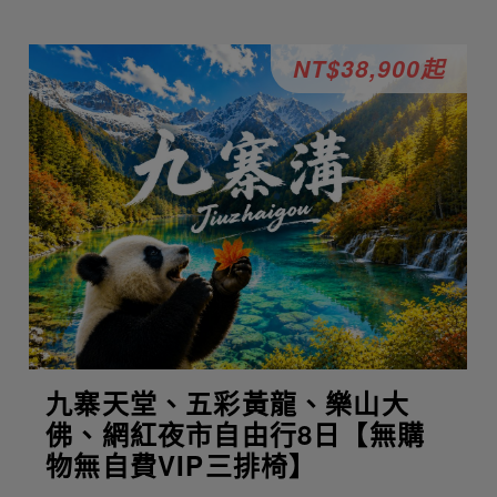
NT$38,900起
九寨天堂、五彩黃龍、樂山大
佛、網紅夜市自由行8日【無購
物無自費VIP三排椅】