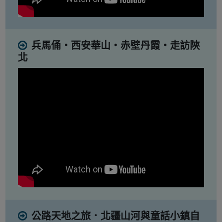
兵馬俑・西安華山・赤壁丹霞・走訪陝
北
公路天地之旅．北疆山河與童話小鎮自