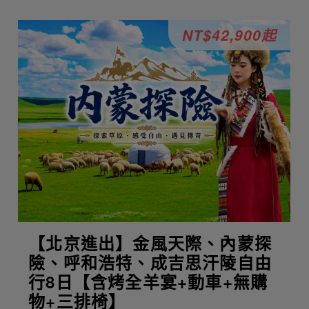
NT$42,900起
【北京進出】金風天際、內蒙探
險、呼和浩特、成吉思汗陵自由
行8日【含烤全羊宴+動車+無購
物+三排椅】