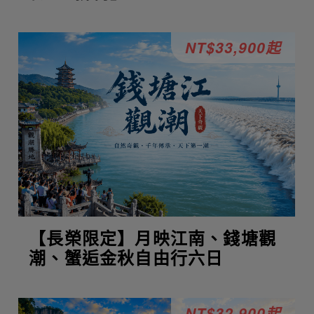
NT$33,900起
【長榮限定】月映江南、錢塘觀
潮、蟹逅金秋自由行六日
NT$32,900起