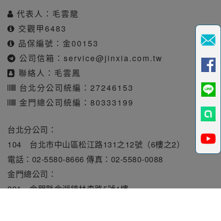
代表人：毛雲龍
交觀甲6483
品保編號：金00153
公司信箱：
service@jinxia.com.tw
聯絡人：毛雲鳳
台北分公司統編：27246153
金門總公司統編：80333199
台北分公司：
104 台北市中山區松江路131之12號（6樓之2）
電話：02-5580-8666 傳真：02-5580-0088
金門總公司：
891 金門縣金湖鎮林森路5號1樓
電話：082-331010 傳真：082-331515
旅行業責任保險保額每人250萬元。履約保證保險總額