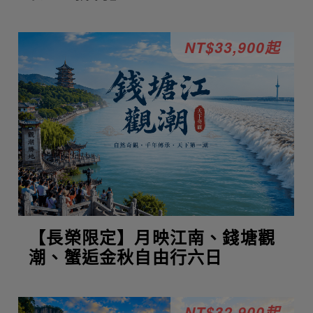
NT$33,900起
【長榮限定】月映江南、錢塘觀
潮、蟹逅金秋自由行六日
NT$32,900起