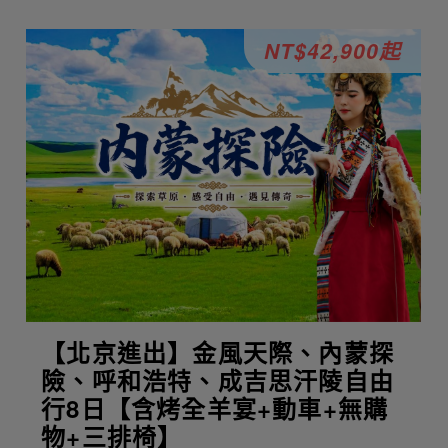
NT$42,900起
【北京進出】金風天際、內蒙探
險、呼和浩特、成吉思汗陵自由
行8日【含烤全羊宴+動車+無購
物+三排椅】