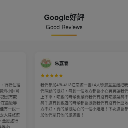
Google好評
Good Reviews
春
惠雯陳
★★★★★
4/13江南遊一團14人導遊荳荳姐把我
上次參加上海及杭州烏鎮的
，每到一個地方都會小心翼翼讓我們
再度選擇金廈旅行社，再
的時候也是問我們有沒有吃飽菜夠不
排行程！ 張家界 「奇峰
店的時候都會提醒我們有沒有什麼地
山岳地形聞名，也看到了
是很貼心的一個小姐姐！下次還會參
具視覺震撼的感受👍 天
的旅遊團！
矇的，也感受到霧看美景
界景色更是一絕！！ 湘西
「對歌高山青、喝攔門小