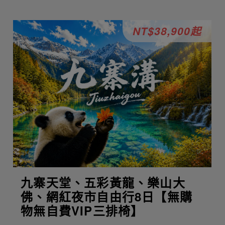
NT$38,900起
九寨天堂、五彩黃龍、樂山大
佛、網紅夜市自由行8日【無購
物無自費VIP三排椅】