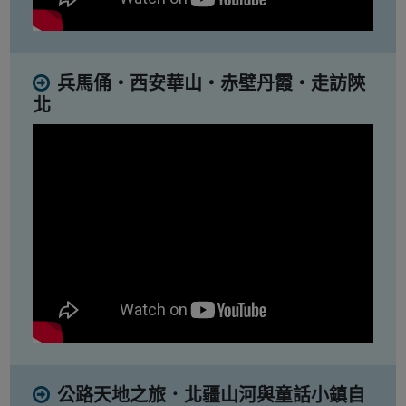
兵馬俑・西安華山・赤壁丹霞・走訪陝
北
公路天地之旅．北疆山河與童話小鎮自