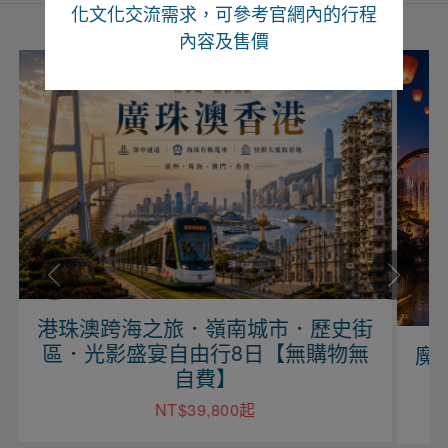
化文化交流需求，可參考官網內的行程
內容及售價
港珠澳跨海之旅．嶺南城市．歷史街
區．光影盛宴自由行8日【無購物無
魔力
自費】
NT$39,800起