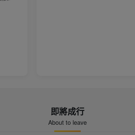
式，好特別。 也欣賞到典
精巧、飛檐翹角。 體驗苗
服飾及參與熱鬧的苗鼓舞。
魚、酸肉、油茶、餐餐小酒
裡有一種仙俠世界的魔幻感
是土家族木屋，路面青石
歷史韻味。 土王橋與擺手
民族風情！ 當地最知名的
導遊還請我們吃了最有名
真是好吃的不得了！！
即將成行
About to leave