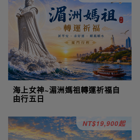
海上女神~湄洲媽祖轉運祈福自
由行五日
NT$19,900起