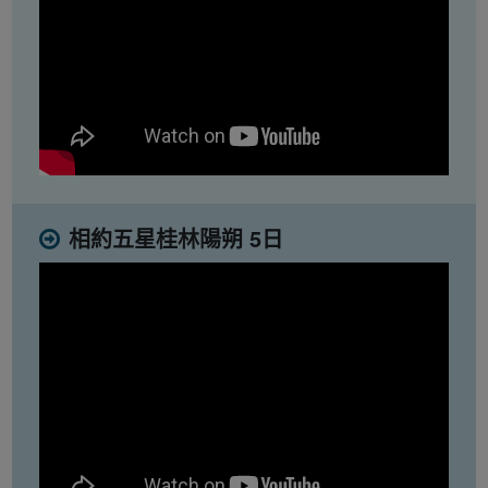
相約五星桂林陽朔 5日