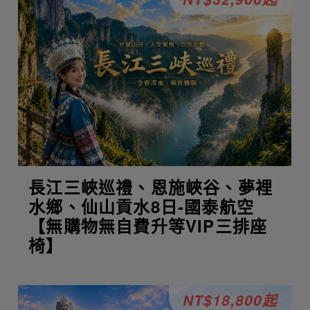
長江三峽巡禮、恩施峽谷、夢裡
水鄉、仙山貢水8日-國泰航空
【無購物無自費升等VIP三排座
椅】
NT$18,800起