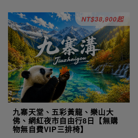
NT$38,900起
九寨天堂、五彩黃龍、樂山大
佛、網紅夜市自由行8日【無購
物無自費VIP三排椅】