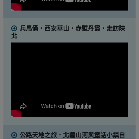
兵馬俑・西安華山・赤壁丹霞・走訪陝
北
公路天地之旅．北疆山河與童話小鎮自