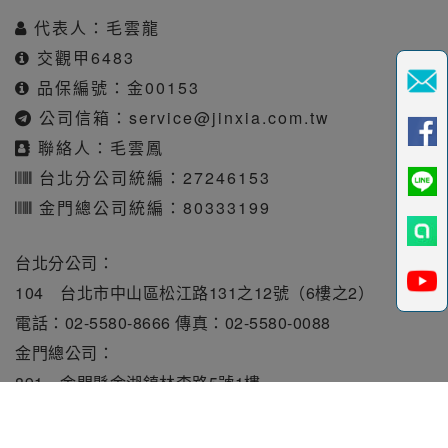
代表人：毛雲龍
交觀甲6483
品保編號：金00153
公司信箱：
service@jinxia.com.tw
聯絡人：毛雲鳳
台北分公司統編：27246153
金門總公司統編：80333199
台北分公司：
104 台北市中山區松江路131之12號（6樓之2）
電話：02-5580-8666 傳真：02-5580-0088
金門總公司：
891 金門縣金湖鎮林森路5號1樓
電話：082-331010 傳真：082-331515
旅行業責任保險保額每人250萬元。履約保證保險總額