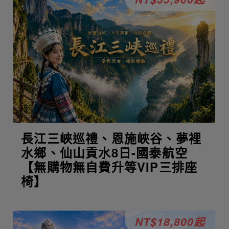
長江三峽巡禮、恩施峽谷、夢裡
水鄉、仙山貢水8日-國泰航空
【無購物無自費升等VIP三排座
椅】
NT$18,800起