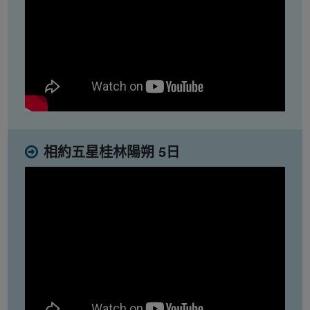
相約五星桂林陽朔 5日