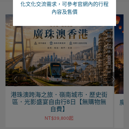
化文化交流需求，可參考官網內的行程
內容及售價
港珠澳跨海之旅．嶺南城市．歷史街
區．光影盛宴自由行8日【無購物無
魔
自費】
NT$39,800起