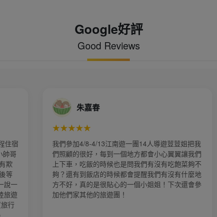
Google好評
Good Reviews
惠雯陳
★★★★★
江南遊一團14人導遊荳荳姐把我
上次參加上海及杭州烏鎮的旅遊感
個地方都會小心翼翼讓我們
再度選擇金廈旅行社，再度由業務
是問我們有沒有吃飽菜夠不
排行程！ 張家界 「奇峰三千、秀
都會提醒我們有沒有什麼地
山岳地形聞名，也看到了阿凡達懸
的一個小姐姐！下次還會參
具視覺震撼的感受👍 天門山 天
！
矇的，也感受到霧看美景的索道、
界景色更是一絕！！ 湘西苗寨： 
「對歌高山青、喝攔門小米酒、擊