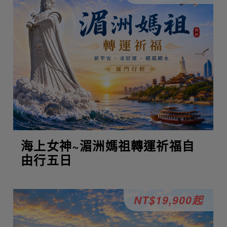
海上女神~湄洲媽祖轉運祈福自
由行五日
NT$19,900起