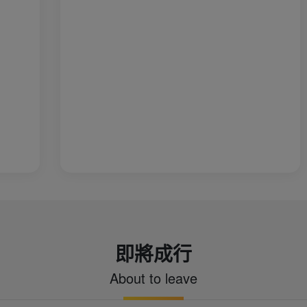
式，好特別。 也欣賞到典型的苗
精巧、飛檐翹角。 體驗苗族銀飾
服飾及參與熱鬧的苗鼓舞。 品嚐
魚、酸肉、油茶、餐餐小酒與美食。
裡有一種仙俠世界的魔幻感。 五里
是土家族木屋，路面青石板被磨得
歷史韻味。 土王橋與擺手堂： 展
民族風情！ 當地最知名的是「劉
導遊還請我們吃了最有名當地的米
真是好吃的不得了！！
即將成行
About to leave