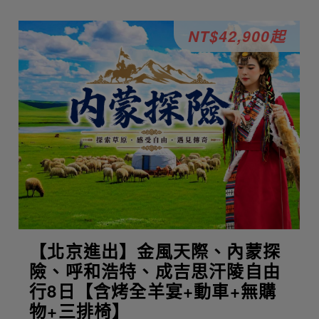
NT$42,900起
【北京進出】金風天際、內蒙探
險、呼和浩特、成吉思汗陵自由
行8日【含烤全羊宴+動車+無購
物+三排椅】