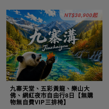
NT$38,900起
九寨天堂、五彩黃龍、樂山大
佛、網紅夜市自由行8日【無購
物無自費VIP三排椅】