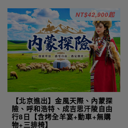
NT$42,900起
【北京進出】金風天際、內蒙探
險、呼和浩特、成吉思汗陵自由
行8日【含烤全羊宴+動車+無購
物+三排椅】