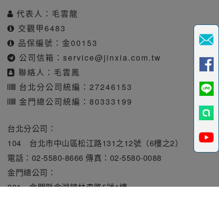
代表人：毛雲龍
交觀甲6483
品保編號：金00153
公司信箱：
service@jinxia.com.tw
聯絡人：毛雲鳳
台北分公司統編：27246153
金門總公司統編：80333199
台北分公司：
104 台北市中山區松江路131之12號（6樓之2）
電話：02-5580-8666 傳真：02-5580-0088
金門總公司：
891 金門縣金湖鎮林森路5號1樓
電話：082-331010 傳真：082-331515
旅行業責任保險保額每人250萬元。履約保證保險總額