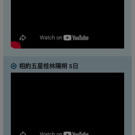
相約五星桂林陽朔 5日