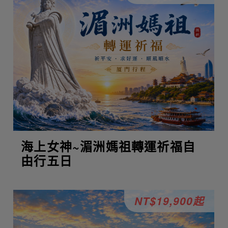
海上女神~湄洲媽祖轉運祈福自
由行五日
NT$19,900起