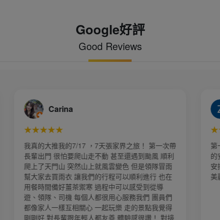
Google好評
Good Reviews
Zoe Ou
★★★★★
家界之旅！ 第一次帶
第一次到訪大陸江南水鄉六日遊，旅行社
至還遇到颱風 順利
的安排 我們一行14人出遊順利，規劃路線
變色 但是領隊冒雨
安排妥當，本次很幸運 每日天氣很好，風
可以順利進行 也在
美麗，下次會再報名參加～
可以感受到從導
心服務我們 團員們
樂 走的景點我覺得
體驗感很讚！ 對接