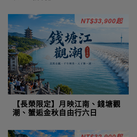
NT$33,900起
【長榮限定】月映江南、錢塘觀
潮、蟹逅金秋自由行六日
NT$32,900起