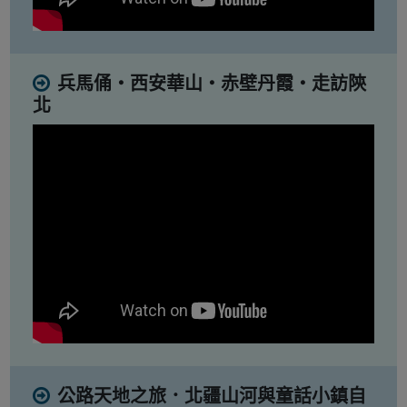
兵馬俑・西安華山・赤壁丹霞・走訪陝
北
公路天地之旅．北疆山河與童話小鎮自