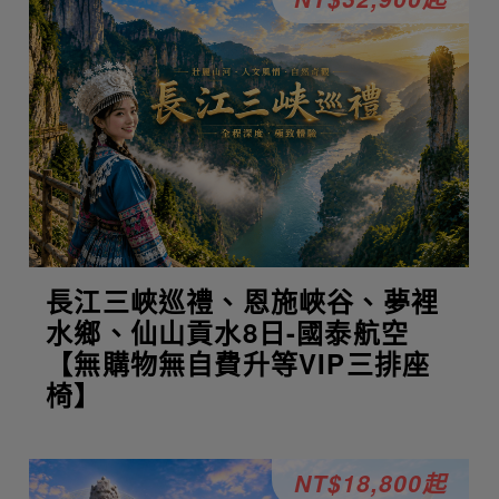
長江三峽巡禮、恩施峽谷、夢裡
水鄉、仙山貢水8日-國泰航空
【無購物無自費升等VIP三排座
椅】
NT$18,800起