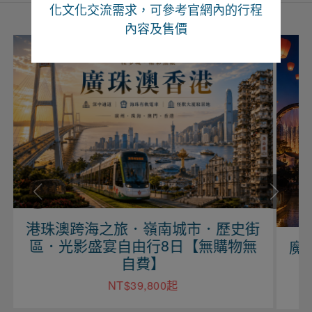
化文化交流需求，可參考官網內的行程
內容及售價
港珠澳跨海之旅．嶺南城市．歷史街
區．光影盛宴自由行8日【無購物無
魔力江
自費】
NT$39,800起