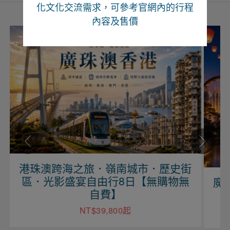
化文化交流需求，可參考官網內的行程
內容及售價
港珠澳跨海之旅．嶺南城市．歷史街
區．光影盛宴自由行8日【無購物無
魔
自費】
NT$39,800起