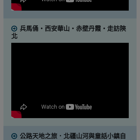
兵馬俑・西安華山・赤壁丹霞・走訪陝
北
公路天地之旅．北疆山河與童話小鎮自