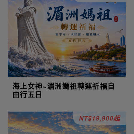
海上女神~湄洲媽祖轉運祈福自
由行五日
NT$19,900起