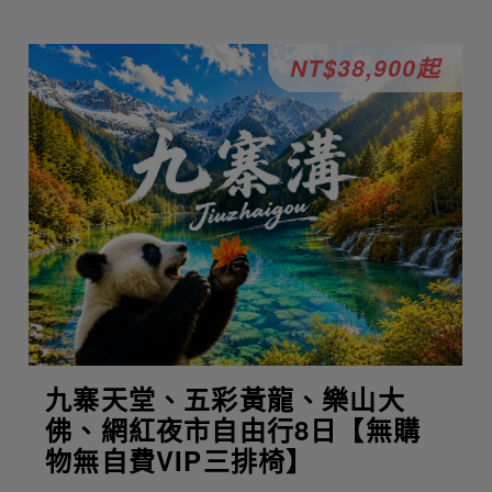
NT$38,900起
九寨天堂、五彩黃龍、樂山大
佛、網紅夜市自由行8日【無購
物無自費VIP三排椅】