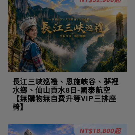
長江三峽巡禮、恩施峽谷、夢裡
水鄉、仙山貢水8日-國泰航空
【無購物無自費升等VIP三排座
椅】
NT$18,800起