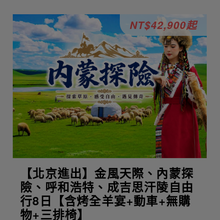
NT$42,900起
【北京進出】金風天際、內蒙探
險、呼和浩特、成吉思汗陵自由
行8日【含烤全羊宴+動車+無購
物+三排椅】