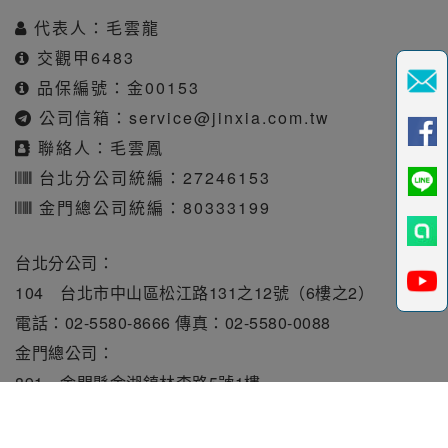
代表人：毛雲龍
交觀甲6483
品保編號：金00153
公司信箱：
service@jinxia.com.tw
聯絡人：毛雲鳳
台北分公司統編：27246153
金門總公司統編：80333199
台北分公司：
104 台北市中山區松江路131之12號（6樓之2）
電話：02-5580-8666 傳真：02-5580-0088
金門總公司：
891 金門縣金湖鎮林森路5號1樓
電話：082-331010 傳真：082-331515
旅行業責任保險保額每人250萬元。履約保證保險總額