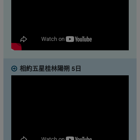
相約五星桂林陽朔 5日