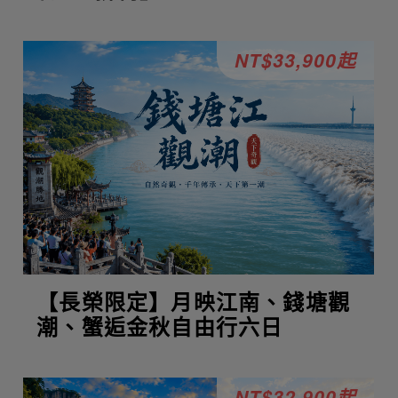
NT$33,900起
【長榮限定】月映江南、錢塘觀
潮、蟹逅金秋自由行六日
NT$32,900起