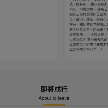
式，好特別。 也欣賞到典型的苗族吊腳樓，結構
精巧、飛檐翹角。 體驗苗族銀飾鍛造技藝、傳統
服飾及參與熱鬧的苗鼓舞。 品嚐苗家臘肉、酸
魚、酸肉、油茶、餐餐小酒與美食。 芙蓉鎮： 這
裡有一種仙俠世界的魔幻感。 五里石板街： 兩旁
是土家族木屋，路面青石板被磨得光滑透亮，很有
歷史韻味。 土王橋與擺手堂： 展現濃郁的土家族
民族風情！ 當地最知名的是「劉曉慶米豆腐店」
導遊還請我們吃了最有名當地的米豆腐與油粑粑，
真是好吃的不得了！！
即將成行
About to leave