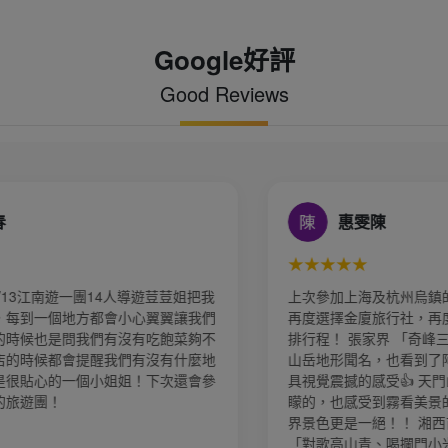
Google好評
Good Reviews
惠雯陳
★★★★★
上次參加上海及杭州烏鎮的旅遊感覺很棒！ 再次
再度選擇金廈旅行社，再度由業務「小風」幫忙安
排行程！ 張家界 「奇峰三千、秀水八百」的壯麗
山岳地形聞名，也看到了阿凡達懸浮山般的地貌極
具視覺震撼的感受👍 天門山 天門山雖然當天霧矇
矇的，也感受到霧看美景的索道、玻璃棧道和袁家
界景色更是一絕！！ 湘西苗寨： 進入苗寨經歷
「對歌高山青、喝攔門小米酒、擊鼓」等迎賓儀