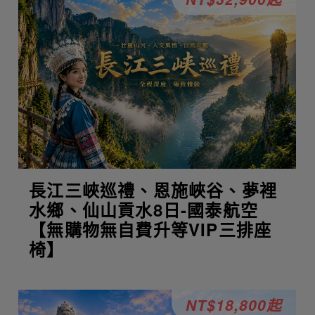
長江三峽巡禮、恩施峽谷、夢裡
水鄉、仙山貢水8日-國泰航空
【無購物無自費升等VIP三排座
椅】
NT$18,800起