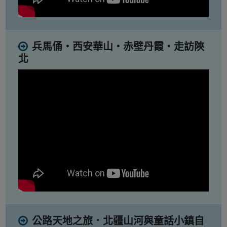
兵馬俑・西安華山・赤壁丹霞・走訪陝
北
公路天地之旅．北疆山河與童話小鎮自