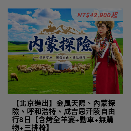
NT$42,900起
【北京進出】金風天際、內蒙探
險、呼和浩特、成吉思汗陵自由
行8日【含烤全羊宴+動車+無購
物+三排椅】