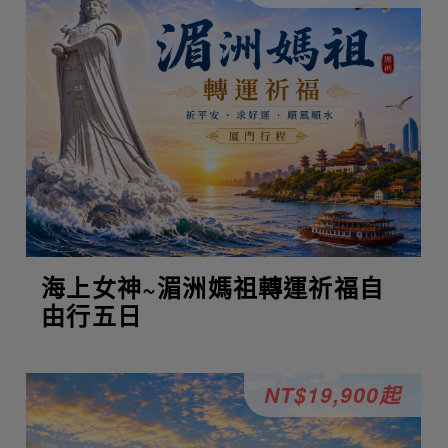
海上女神~湄洲媽祖轉運祈福自
由行五日
NT$19,900起