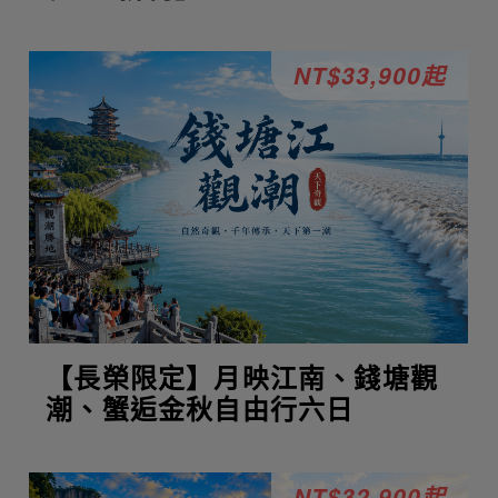
NT$33,900起
【長榮限定】月映江南、錢塘觀
潮、蟹逅金秋自由行六日
NT$32,900起