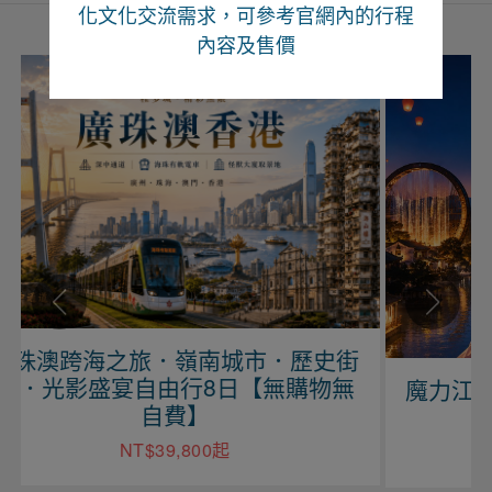
化文化交流需求，可參考官網內的行程
內容及售價
歷史街
物無
魔力江西、望仙望谷、婺源尋仙自由
行六日【上海進出】
NT$29,900起