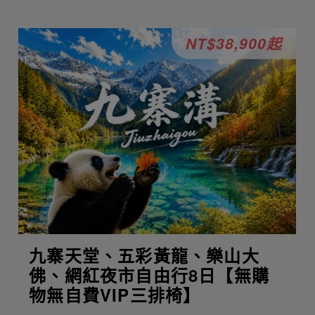
NT$38,900起
九寨天堂、五彩黃龍、樂山大
佛、網紅夜市自由行8日【無購
物無自費VIP三排椅】