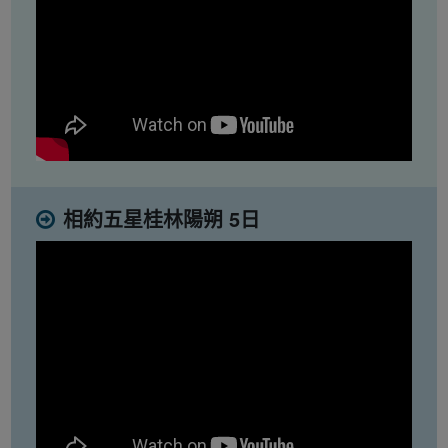
相約五星桂林陽朔 5日