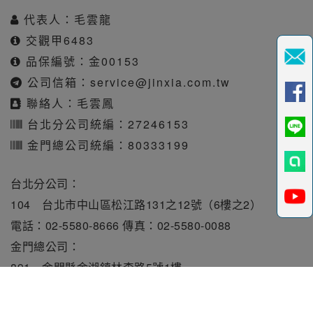
代表人：毛雲龍
交觀甲6483
品保編號：金00153
公司信箱：
service@jinxia.com.tw
聯絡人：毛雲鳳
台北分公司統編：27246153
金門總公司統編：80333199
台北分公司：
104 台北市中山區松江路131之12號（6樓之2）
電話：02-5580-8666 傳真：02-5580-0088
金門總公司：
891 金門縣金湖鎮林森路5號1樓
電話：082-331010 傳真：082-331515
旅行業責任保險保額每人250萬元。履約保證保險總額